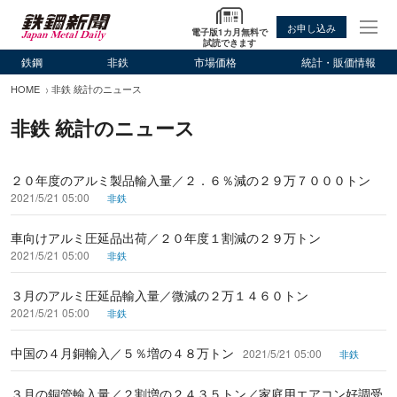
お申し込み
電子版1カ月無料で
試読できます
鉄鋼
非鉄
市場価格
統計・販価情報
HOME
非鉄 統計のニュース
非鉄 統計のニュース
２０年度のアルミ製品輸入量／２．６％減の２９万７０００トン
2021/5/21 05:00
非鉄
車向けアルミ圧延品出荷／２０年度１割減の２９万トン
2021/5/21 05:00
非鉄
３月のアルミ圧延品輸入量／微減の２万１４６０トン
2021/5/21 05:00
非鉄
中国の４月銅輸入／５％増の４８万トン
2021/5/21 05:00
非鉄
３月の銅管輸入量／２割増の２４３５トン／家庭用エアコン好調受