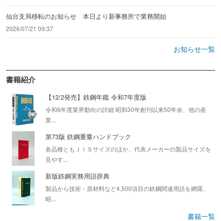
仙台支局移転のお知らせ 本日より新事務所で業務開始
2026/07/21 09:37
お知らせ一覧
書籍紹介
【12/2発売】鉄鋼年鑑 令和7年度版
令和6年度業界動向の詳細 昭和30年創刊以来50年余、他の産
業...
第73版 鉄鋼重量ハンドブック
各品種ともＪＩＳサイズのほか、代表メーカーの製品サイズを
見やす...
新版鉄鋼実務用語辞典
製品から技術・原材料など4,500項目の鉄鋼関連用語を網羅、
昭...
書籍一覧