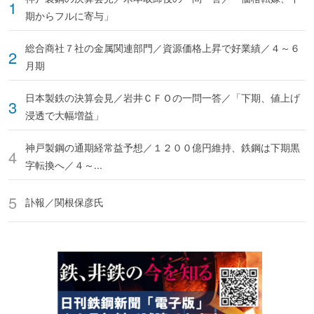
期からフルに寄与」
総合商社７社の金属関連部門／資源価格上昇で好業績／４～６
月期
日本製鉄の決算会見／岩井ＣＦＯの一問一答／「下期、値上げ
浸透で大幅増益」
神戸製鋼の通期経常益予想／１２００億円維持、鉄鋼は下期黒
字転換へ／４～...
訃報／関根保彦氏