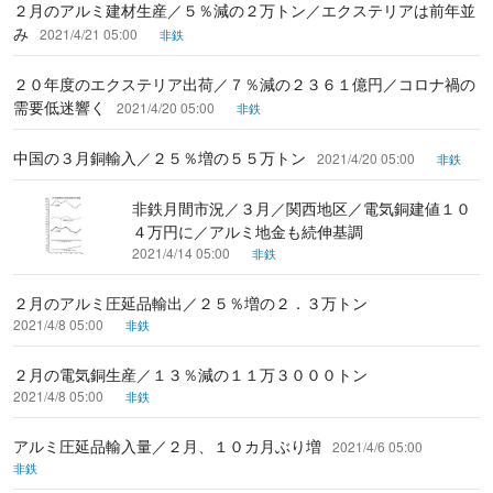
２月のアルミ建材生産／５％減の２万トン／エクステリアは前年並
み
2021/4/21 05:00
非鉄
２０年度のエクステリア出荷／７％減の２３６１億円／コロナ禍の
需要低迷響く
2021/4/20 05:00
非鉄
中国の３月銅輸入／２５％増の５５万トン
2021/4/20 05:00
非鉄
非鉄月間市況／３月／関西地区／電気銅建値１０
４万円に／アルミ地金も続伸基調
2021/4/14 05:00
非鉄
２月のアルミ圧延品輸出／２５％増の２．３万トン
2021/4/8 05:00
非鉄
２月の電気銅生産／１３％減の１１万３０００トン
2021/4/8 05:00
非鉄
アルミ圧延品輸入量／２月、１０カ月ぶり増
2021/4/6 05:00
非鉄