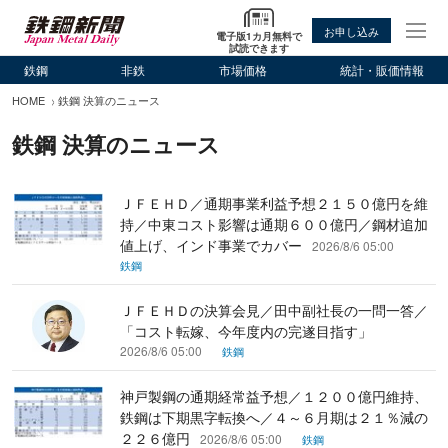
お申し込み
電子版1カ月無料で
試読できます
鉄鋼
非鉄
市場価格
統計・販価情報
HOME
鉄鋼 決算のニュース
鉄鋼 決算のニュース
ＪＦＥＨＤ／通期事業利益予想２１５０億円を維
持／中東コスト影響は通期６００億円／鋼材追加
値上げ、インド事業でカバー
2026/8/6 05:00
鉄鋼
ＪＦＥＨＤの決算会見／田中副社長の一問一答／
「コスト転嫁、今年度内の完遂目指す」
2026/8/6 05:00
鉄鋼
神戸製鋼の通期経常益予想／１２００億円維持、
鉄鋼は下期黒字転換へ／４～６月期は２１％減の
２２６億円
2026/8/6 05:00
鉄鋼