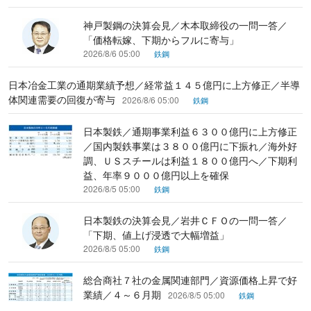
神戸製鋼の決算会見／木本取締役の一問一答／
「価格転嫁、下期からフルに寄与」
2026/8/6 05:00
鉄鋼
日本冶金工業の通期業績予想／経常益１４５億円に上方修正／半導
体関連需要の回復が寄与
2026/8/6 05:00
鉄鋼
日本製鉄／通期事業利益６３００億円に上方修正
／国内製鉄事業は３８００億円に下振れ／海外好
調、ＵＳスチールは利益１８００億円へ／下期利
益、年率９０００億円以上を確保
2026/8/5 05:00
鉄鋼
日本製鉄の決算会見／岩井ＣＦＯの一問一答／
「下期、値上げ浸透で大幅増益」
2026/8/5 05:00
鉄鋼
総合商社７社の金属関連部門／資源価格上昇で好
業績／４～６月期
2026/8/5 05:00
鉄鋼