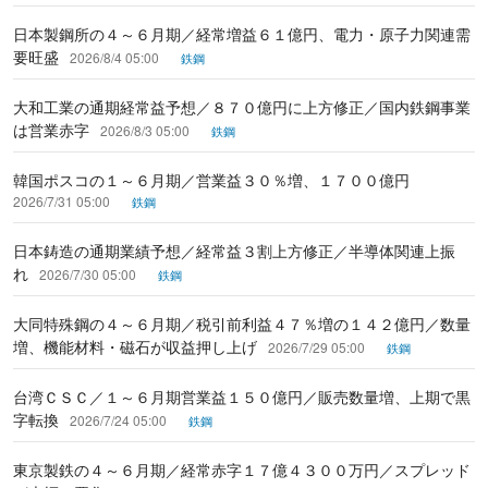
日本製鋼所の４～６月期／経常増益６１億円、電力・原子力関連需
要旺盛
2026/8/4 05:00
鉄鋼
大和工業の通期経常益予想／８７０億円に上方修正／国内鉄鋼事業
は営業赤字
2026/8/3 05:00
鉄鋼
韓国ポスコの１～６月期／営業益３０％増、１７００億円
2026/7/31 05:00
鉄鋼
日本鋳造の通期業績予想／経常益３割上方修正／半導体関連上振
れ
2026/7/30 05:00
鉄鋼
大同特殊鋼の４～６月期／税引前利益４７％増の１４２億円／数量
増、機能材料・磁石が収益押し上げ
2026/7/29 05:00
鉄鋼
台湾ＣＳＣ／１～６月期営業益１５０億円／販売数量増、上期で黒
字転換
2026/7/24 05:00
鉄鋼
東京製鉄の４～６月期／経常赤字１７億４３００万円／スプレッド