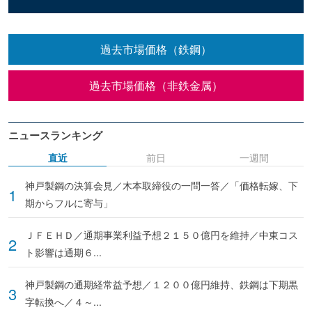
過去市場価格（鉄鋼）
過去市場価格（非鉄金属）
ニュースランキング
直近
前日
一週間
神戸製鋼の決算会見／木本取締役の一問一答／「価格転嫁、下
期からフルに寄与」
ＪＦＥＨＤ／通期事業利益予想２１５０億円を維持／中東コス
ト影響は通期６...
神戸製鋼の通期経常益予想／１２００億円維持、鉄鋼は下期黒
字転換へ／４～...