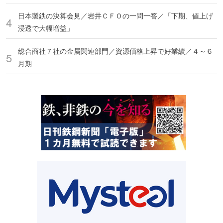
日本製鉄の決算会見／岩井ＣＦＯの一問一答／「下期、値上げ
浸透で大幅増益」
総合商社７社の金属関連部門／資源価格上昇で好業績／４～６
月期