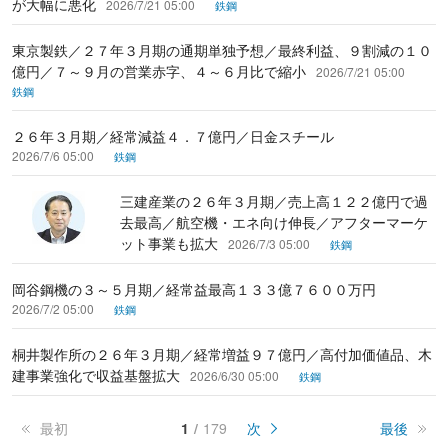
が大幅に悪化
2026/7/21 05:00
鉄鋼
東京製鉄／２７年３月期の通期単独予想／最終利益、９割減の１０
億円／７～９月の営業赤字、４～６月比で縮小
2026/7/21 05:00
鉄鋼
２６年３月期／経常減益４．７億円／日金スチール
2026/7/6 05:00
鉄鋼
三建産業の２６年３月期／売上高１２２億円で過
去最高／航空機・エネ向け伸長／アフターマーケ
ット事業も拡大
2026/7/3 05:00
鉄鋼
岡谷鋼機の３～５月期／経常益最高１３３億７６００万円
2026/7/2 05:00
鉄鋼
桐井製作所の２６年３月期／経常増益９７億円／高付加価値品、木
建事業強化で収益基盤拡大
2026/6/30 05:00
鉄鋼
最初
1
179
次
最後