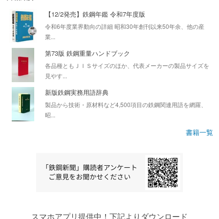
【12/2発売】鉄鋼年鑑 令和7年度版
令和6年度業界動向の詳細 昭和30年創刊以来50年余、他の産
業...
第73版 鉄鋼重量ハンドブック
各品種ともＪＩＳサイズのほか、代表メーカーの製品サイズを
見やす...
新版鉄鋼実務用語辞典
製品から技術・原材料など4,500項目の鉄鋼関連用語を網羅、
昭...
書籍一覧
スマホアプリ提供中！下記よりダウンロード