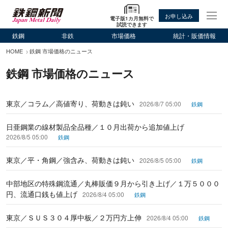
お申し込み
電子版1カ月無料で
試読できます
鉄鋼
非鉄
市場価格
統計・販価情報
HOME
鉄鋼 市場価格のニュース
鉄鋼 市場価格のニュース
東京／コラム／高値寄り、荷動きは鈍い
2026/8/7 05:00
鉄鋼
日亜鋼業の線材製品全品種／１０月出荷から追加値上げ
2026/8/5 05:00
鉄鋼
東京／平・角鋼／強含み、荷動きは鈍い
2026/8/5 05:00
鉄鋼
中部地区の特殊鋼流通／丸棒販価９月から引き上げ／１万５０００
円、流通口銭も値上げ
2026/8/4 05:00
鉄鋼
東京／ＳＵＳ３０４厚中板／２万円方上伸
2026/8/4 05:00
鉄鋼