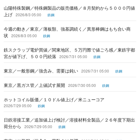
山陽特殊製鋼／特殊鋼製品の販売価格／８月契約から５０００円値
上げ
2026/8/3 05:00
鉄鋼
今週の動き／東京／薄板類、強基調続く／異形棒鋼はもち合い商
状
2026/8/3 05:00
鉄鋼
鉄スクラップ電炉買値／関東地区、５万円際で値ごろ感／東鉄宇都
宮が値下げ、５００円続落
2026/7/31 05:00
鉄鋼
東京／一般形鋼／強含み、需要は鈍い
2026/7/31 05:00
鉄鋼
東京／黒ガス管／上値試す展開
2026/7/30 05:00
鉄鋼
ホットコイル販価／１０ドル値上げ／米ニューコア
2026/7/29 05:00
鉄鋼
日鉄溶接工業／追加値上げ検討／溶接材料全製品／２６年度下期出
荷分から
2026/7/29 05:00
鉄鋼