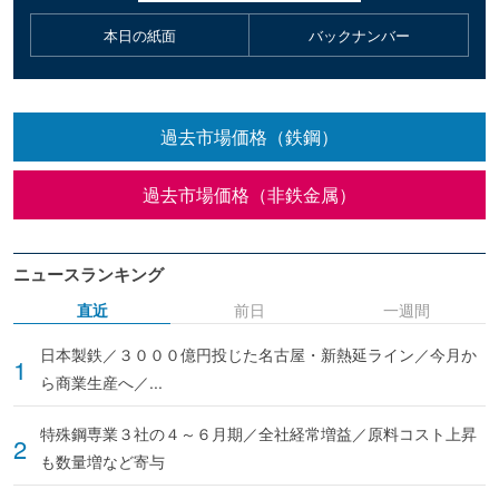
本日の紙面
バックナンバー
過去市場価格（鉄鋼）
過去市場価格（非鉄金属）
ニュースランキング
直近
前日
一週間
日本製鉄／３０００億円投じた名古屋・新熱延ライン／今月か
ら商業生産へ／...
特殊鋼専業３社の４～６月期／全社経常増益／原料コスト上昇
も数量増など寄与