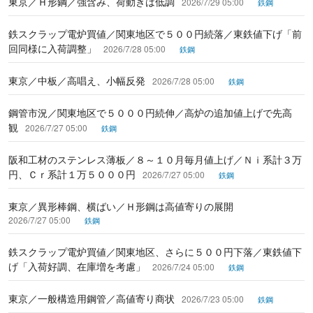
東京／Ｈ形鋼／強含み、荷動きは低調
2026/7/29 05:00
鉄鋼
鉄スクラップ電炉買値／関東地区で５００円続落／東鉄値下げ「前
回同様に入荷調整」
2026/7/28 05:00
鉄鋼
東京／中板／高唱え、小幅反発
2026/7/28 05:00
鉄鋼
鋼管市況／関東地区で５０００円続伸／高炉の追加値上げで先高
観
2026/7/27 05:00
鉄鋼
阪和工材のステンレス薄板／８～１０月毎月値上げ／Ｎｉ系計３万
円、Ｃｒ系計１万５０００円
2026/7/27 05:00
鉄鋼
東京／異形棒鋼、横ばい／Ｈ形鋼は高値寄りの展開
2026/7/27 05:00
鉄鋼
鉄スクラップ電炉買値／関東地区、さらに５００円下落／東鉄値下
げ「入荷好調、在庫増を考慮」
2026/7/24 05:00
鉄鋼
東京／一般構造用鋼管／高値寄り商状
2026/7/23 05:00
鉄鋼