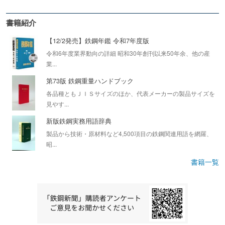
書籍紹介
【12/2発売】鉄鋼年鑑 令和7年度版
令和6年度業界動向の詳細 昭和30年創刊以来50年余、他の産
業...
第73版 鉄鋼重量ハンドブック
各品種ともＪＩＳサイズのほか、代表メーカーの製品サイズを
見やす...
新版鉄鋼実務用語辞典
製品から技術・原材料など4,500項目の鉄鋼関連用語を網羅、
昭...
書籍一覧