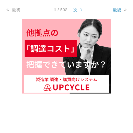
最初
1
502
次
最後