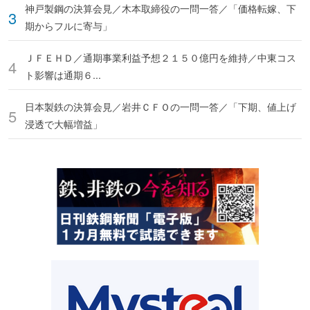
神戸製鋼の決算会見／木本取締役の一問一答／「価格転嫁、下
期からフルに寄与」
ＪＦＥＨＤ／通期事業利益予想２１５０億円を維持／中東コス
ト影響は通期６...
日本製鉄の決算会見／岩井ＣＦＯの一問一答／「下期、値上げ
浸透で大幅増益」