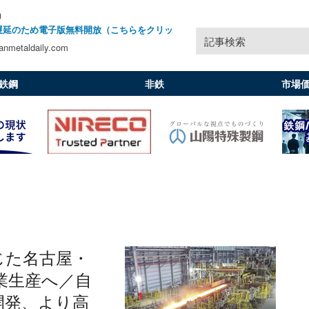
)
遅延のため電子版無料開放（こちらをクリッ
記事検索
nmetaldaily.com
鉄鋼
非鉄
市場
じた名古屋・
業生産へ／自
開発、より高