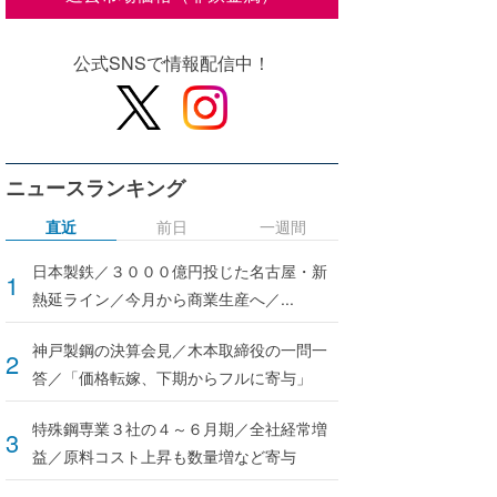
公式SNSで情報配信中！
ニュースランキング
直近
前日
一週間
日本製鉄／３０００億円投じた名古屋・新
熱延ライン／今月から商業生産へ／...
神戸製鋼の決算会見／木本取締役の一問一
答／「価格転嫁、下期からフルに寄与」
特殊鋼専業３社の４～６月期／全社経常増
益／原料コスト上昇も数量増など寄与