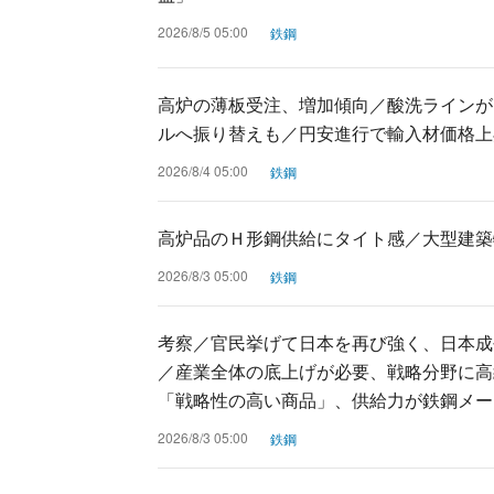
2026/8/5 05:00
鉄鋼
高炉の薄板受注、増加傾向／酸洗ラインが
ルへ振り替えも／円安進行で輸入材価格上
2026/8/4 05:00
鉄鋼
高炉品のＨ形鋼供給にタイト感／大型建築
2026/8/3 05:00
鉄鋼
考察／官民挙げて日本を再び強く、日本成
／産業全体の底上げが必要、戦略分野に高
「戦略性の高い商品」、供給力が鉄鋼メー
2026/8/3 05:00
鉄鋼