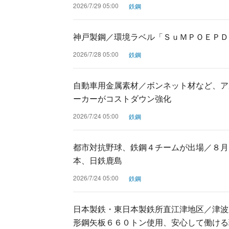
2026/7/29 05:00
鉄鋼
神戸製鋼／環境ラベル「ＳｕＭＰＯＥＰＤ
2026/7/28 05:00
鉄鋼
自動車用金属素材／ボンネット材など、ア
ーカーがコストダウン強化
2026/7/24 05:00
鉄鋼
都市対抗野球、鉄鋼４チームが出場／８月
本、日鉄鹿島
2026/7/24 05:00
鉄鋼
日本製鉄・東日本製鉄所直江津地区／津波
形鋼矢板６６０トン使用、安心して働ける