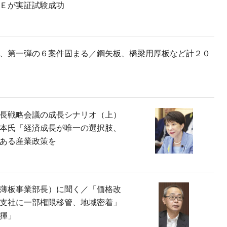
Ｅが実証試験成功
、第一弾の６案件固まる／鋼矢板、橋梁用厚板など計２０
長戦略会議の成長シナリオ（上）
本氏「経済成長が唯一の選択肢、
ある産業政策を
薄板事業部長）に聞く／「価格改
支社に一部権限移管、地域密着」
揮」