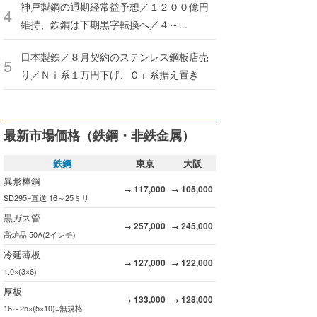
神戸製鋼の通期経常益予想／１２００億円
維持、鉄鋼は下期黒字転換へ／４～...
日本製鉄／８月契約のステンレス鋼板店売
り／Ｎｉ系１万円下げ、Ｃｒ系据え置き
最新市場価格（鉄鋼・非鉄金属）
鉄鋼
東京
大阪
異形棒鋼
117,000
105,000
→
→
SD295=直送 16～25ミリ
黒ガス管
257,000
245,000
→
→
高炉品 50A(2インチ)
冷延薄板
127,000
122,000
→
→
1.0×(3×6)
厚板
133,000
128,000
→
→
16～25×(5×10)=無規格