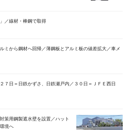
」／線材・棒鋼で取得
ルミから鋼材へ回帰／薄鋼板とアルミ板の値差拡大／車メ
２７日＝日鉄かずさ、日鉄瀬戸内／３０日＝ＪＦＥ西日
対策用鋼製遮水壁を設置／ハット
環境へ