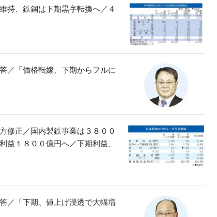
維持、鉄鋼は下期黒字転換へ／４
答／「価格転嫁、下期からフルに
方修正／国内製鉄事業は３８００
利益１８００億円へ／下期利益、
答／「下期、値上げ浸透で大幅増