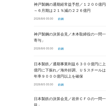
神戸製鋼の通期経常益予想／１２００億円
～６月期は２１％減の２２６億円
2026/8/6 05:00
鉄鋼
神戸製鋼の決算会見／木本取締役の一問一
寄与」
2026/8/6 05:00
鉄鋼
日本製鉄／通期事業利益６３００億円に上
億円に下振れ／海外好調、ＵＳスチールは
年率９０００億円以上を確保
2026/8/5 05:00
鉄鋼
日本製鉄の決算会見／岩井ＣＦＯの一問一
益」