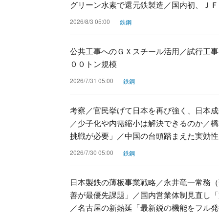
グリーン水素で還元鉄製造／国内初、ＪＦ
2026/8/3 05:00
鉄鋼
公共工事へのＧＸスチール活用／試行工事
００トン規模
2026/7/31 05:00
鉄鋼
考察／官民挙げて日本を再び強く、日本成
／少子化や内需縮小は解決できるのか／橋
挑戦が必要」／中国の台頭踏まえた実効性
2026/7/30 05:00
鉄鋼
日本製鉄の薄板事業戦略／永井竜一常務（
善が最優先課題」／国内営業体制見直し「
／名古屋の新熱延「最新鋭の機能をフル発