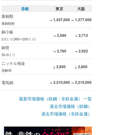
非鉄
東京
大阪
黄銅類
1,437,000
1,377,000
→
→
黄銅削粉
銅小板
2,580
2,712
→
→
2.0ミリ(365×1200ミリ)
銅管
2,760
2,922
→
→
50×5ミリ
ニッケル地金
2,850
2,850
↓
↓
溶解用
電気銅
2,310,000
2,310,000
→
→
最新市場価格（鉄鋼・非鉄金属） 一覧
過去市場価格（鉄鋼）
過去市場価格（非鉄金属）