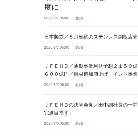
度に
2026/8/7 05:00
鉄鋼
日本製鉄／８月契約のステンレス鋼板店売
2026/8/7 05:00
鉄鋼
ＪＦＥＨＤ／通期事業利益予想２１５０億
６００億円／鋼材追加値上げ、インド事業
2026/8/6 05:00
鉄鋼
ＪＦＥＨＤの決算会見／田中副社長の一問
完遂目指す」
2026/8/6 05:00
鉄鋼