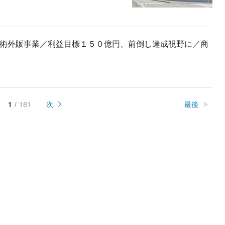
術外販事業／利益目標１５０億円、前倒し達成視野に／商
1
181
次
最後