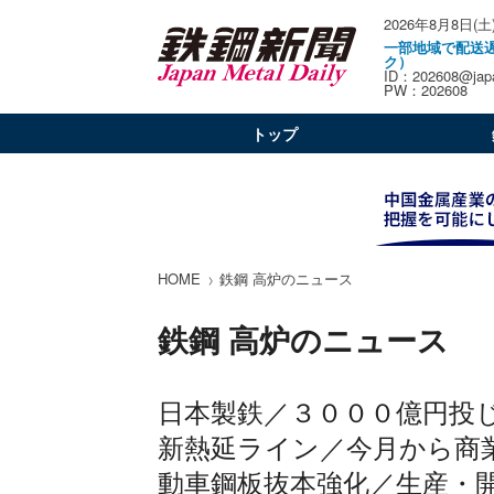
2026年8月8日(土
一部地域で配送
ク）
ID：202608@japa
PW：202608
トップ
HOME
鉄鋼 高炉のニュース
鉄鋼 高炉のニュース
日本製鉄／３０００億円投
新熱延ライン／今月から商
動車鋼板抜本強化／生産・