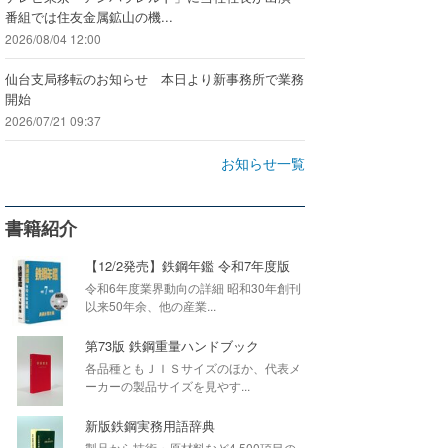
番組では住友金属鉱山の機...
2026/08/04 12:00
仙台支局移転のお知らせ 本日より新事務所で業務
開始
2026/07/21 09:37
お知らせ一覧
書籍紹介
【12/2発売】鉄鋼年鑑 令和7年度版
令和6年度業界動向の詳細 昭和30年創刊
以来50年余、他の産業...
第73版 鉄鋼重量ハンドブック
各品種ともＪＩＳサイズのほか、代表メ
ーカーの製品サイズを見やす...
新版鉄鋼実務用語辞典
製品から技術・原材料など4,500項目の