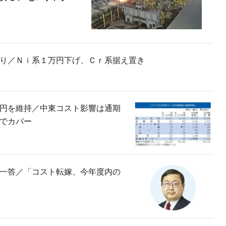
り／Ｎｉ系１万円下げ、Ｃｒ系据え置き
円を維持／中東コスト影響は通期
でカバー
一答／「コスト転嫁、今年度内の