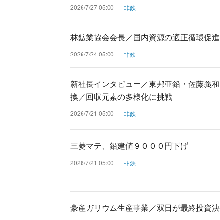
2026/7/27 05:00
非鉄
林鉱業協会会長／国内資源の適正循環促進
2026/7/24 05:00
非鉄
新社長インタビュー／東邦亜鉛・佐藤義和
換／回収元素の多様化に挑戦
2026/7/21 05:00
非鉄
三菱マテ、鉛建値９０００円下げ
2026/7/21 05:00
非鉄
豪産ガリウム生産事業／双日が最終投資決