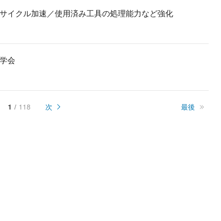
サイクル加速／使用済み工具の処理能力など強化
学会
1
118
次
最後