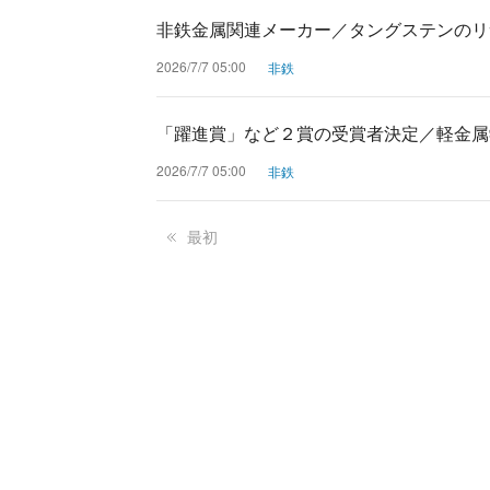
非鉄金属関連メーカー／タングステンのリ
2026/7/7 05:00
非鉄
「躍進賞」など２賞の受賞者決定／軽金属
2026/7/7 05:00
非鉄
最初