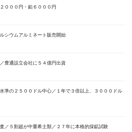
２０００円・鉛６０００円
ルシウムアルミネート販売開始
／豊通設立会社に５４億円出資
水準の２５００ドル中心／１年で３倍以上、３０００ドル
査／５割超が中重希土類／２７年に本格的採鉱試験