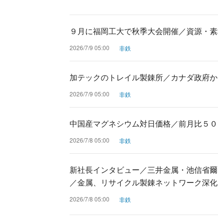
９月に福岡工大で秋季大会開催／資源・素
2026/7/9 05:00
非鉄
加テックのトレイル製錬所／カナダ政府か
2026/7/9 05:00
非鉄
中国産マグネシウム対日価格／前月比５０
2026/7/8 05:00
非鉄
新社長インタビュー／三井金属・池信省爾
／金属、リサイクル製錬ネットワーク深化
2026/7/8 05:00
非鉄