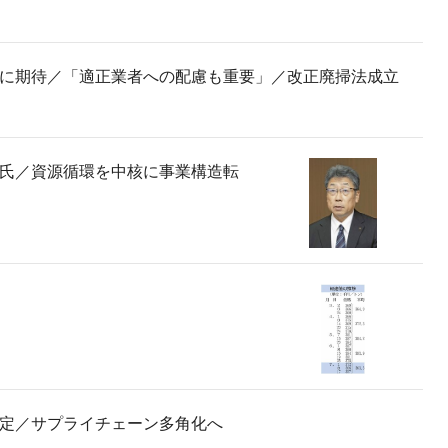
に期待／「適正業者への配慮も重要」／改正廃掃法成立
氏／資源循環を中核に事業構造転
定／サプライチェーン多角化へ