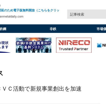
)
遅延のため電子版無料開放（こちらをクリッ
記事検索
nmetaldaily.com
鉄鋼
非鉄
市場
ス
ＣＶＣ活動で新規事業創出を加速