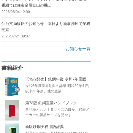
番組では住友金属鉱山の機...
2026/08/04 12:00
仙台支局移転のお知らせ 本日より新事務所で業務
開始
2026/07/21 09:37
お知らせ一覧
書籍紹介
【12/2発売】鉄鋼年鑑 令和7年度版
令和6年度業界動向の詳細 昭和30年創刊
以来50年余、他の産業...
第73版 鉄鋼重量ハンドブック
各品種ともＪＩＳサイズのほか、代表メ
ーカーの製品サイズを見やす...
新版鉄鋼実務用語辞典
製品から技術・原材料など4,500項目の