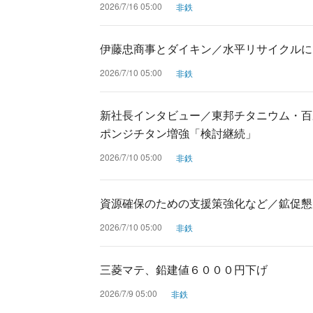
2026/7/16 05:00
非鉄
伊藤忠商事とダイキン／水平リサイクルに
2026/7/10 05:00
非鉄
新社長インタビュー／東邦チタニウム・百
ポンジチタン増強「検討継続」
2026/7/10 05:00
非鉄
資源確保のための支援策強化など／鉱促懇
2026/7/10 05:00
非鉄
三菱マテ、鉛建値６０００円下げ
2026/7/9 05:00
非鉄