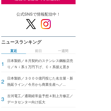
公式SNSで情報配信中！
ニュースランキング
直近
前日
一週間
日本製鉄／８月契約のステンレス鋼板店売
り／Ｎｉ系１万円下げ、Ｃｒ系据え置き
日本製鉄／３０００億円投じた名古屋・新
熱延ライン／今月から商業生産へ／...
古河電工／通期経常益予想４割上方修正／
データセンター向け拡大