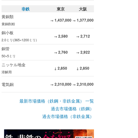
非鉄
東京
大阪
黄銅類
1,437,000
1,377,000
→
→
黄銅削粉
銅小板
2,580
2,712
→
→
2.0ミリ(365×1200ミリ)
銅管
2,760
2,922
→
→
50×5ミリ
ニッケル地金
2,850
2,850
↓
↓
溶解用
電気銅
2,310,000
2,310,000
→
→
最新市場価格（鉄鋼・非鉄金属） 一覧
過去市場価格（鉄鋼）
過去市場価格（非鉄金属）