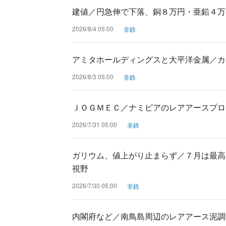
建値／円急伸で下落、銅８万円・亜鉛４万
2026/8/4 05:00
非鉄
アミタホールディングスと大平洋金属／カ
2026/8/3 05:00
非鉄
ＪＯＧＭＥＣ／ナミビアのレアアースプロ
2026/7/31 05:00
非鉄
ガリウム、値上がり止まらず／７月は最高
視野
2026/7/30 05:00
非鉄
内閣府など／南鳥島周辺のレアアース泥調