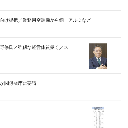
向け提携／業務用空調機から銅・アルミなど
野修氏／強靱な経営体質築く／ス
が関係省庁に要請