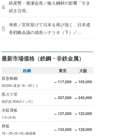
鉄産懇・廣瀬会長／輸入鋼材の影響「引き
続き注視」
考察／官民挙げて日本を再び強く、日本成
長戦略会議の成長シナリオ（下）／...
最新市場価格（鉄鋼・非鉄金属）
鉄鋼
東京
大阪
異形棒鋼
117,000
105,000
→
→
SD295=直送 16～25ミリ
黒ガス管
257,000
245,000
→
→
高炉品 50A(2インチ)
冷延薄板
127,000
122,000
→
→
1.0×(3×6)
厚板
133,000
128,000
→
→
16～25×(5×10)=無規格