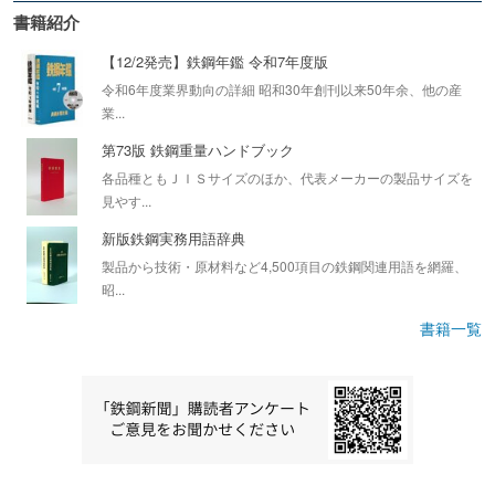
書籍紹介
【12/2発売】鉄鋼年鑑 令和7年度版
令和6年度業界動向の詳細 昭和30年創刊以来50年余、他の産
業...
第73版 鉄鋼重量ハンドブック
各品種ともＪＩＳサイズのほか、代表メーカーの製品サイズを
見やす...
新版鉄鋼実務用語辞典
製品から技術・原材料など4,500項目の鉄鋼関連用語を網羅、
昭...
書籍一覧