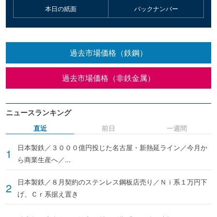
本日の紙面
バックナンバー
過去市場価格（鉄鋼）
過去市場価格（非鉄金属）
ニュースランキング
直近
前日
一週間
日本製鉄／３０００億円投じた名古屋・新熱延ライン／今月か
ら商業生産へ／...
日本製鉄／８月契約のステンレス鋼板店売り／Ｎｉ系１万円下
げ、Ｃｒ系据え置き