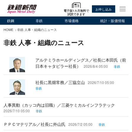
お申し込み
電子版1カ月無料で
試読できます
鉄鋼
非鉄
市場価格
統計・販価情報
HOME
非鉄 人事・組織のニュース
非鉄 人事・組織のニュース
アルテミラホールディングス／社長に本田氏（前
日本キャタピラー社長）
2026/8/4 05:00
非鉄
社長に黒畑常務／三協立山
2026/7/10 05:00
非鉄
人事異動（カッコ内は旧職）／三菱ケミカルインフラテック
2026/7/10 05:00
非鉄
ＰＰＣマテリアル／社長に外山氏
2026/7/2 05:00
非鉄