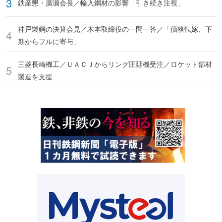
鉄産懇・廣瀬会長／輸入鋼材の影響「引き続き注視」
神戸製鋼の決算会見／木本取締役の一問一答／「価格転嫁、下
期からフルに寄与」
三菱長崎機工／ＵＡＣＪからリング圧延機受注／ロケット部材
製造を支援