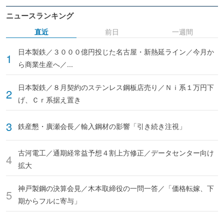
ニュースランキング
直近
前日
一週間
日本製鉄／３０００億円投じた名古屋・新熱延ライン／今月か
ら商業生産へ／...
日本製鉄／８月契約のステンレス鋼板店売り／Ｎｉ系１万円下
げ、Ｃｒ系据え置き
鉄産懇・廣瀬会長／輸入鋼材の影響「引き続き注視」
古河電工／通期経常益予想４割上方修正／データセンター向け
拡大
神戸製鋼の決算会見／木本取締役の一問一答／「価格転嫁、下
期からフルに寄与」