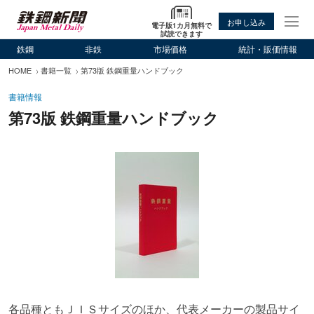
お申し込み
電子版1カ月無料で
試読できます
鉄鋼
非鉄
市場価格
統計・販価情報
HOME
書籍一覧
第73版 鉄鋼重量ハンドブック
書籍情報
第73版 鉄鋼重量ハンドブック
各品種ともＪＩＳサイズのほか、代表メーカーの製品サイ