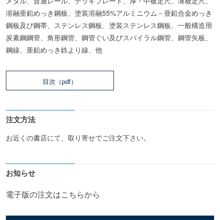
メタル、普通レール、デッキプレート、厚・中板定尺、薄板定尺、
溶融亜鉛めっき鋼板、塗装溶融55%アルミニウム－亜鉛合金めっき
鋼板及び鋼帯、ステンレス鋼板、塗装ステンレス鋼板、一般構造用
炭素鋼鋼管、角形鋼管、鋼管ぐい及びスパイラル鋼管、鋼管矢板、
鋼線、亜鉛めっき鉄より線、他
目次（pdf）
注文方法
お近くの書店にて、取り寄せでご注文下さい。
お知らせ
電子版の注文はこちらから