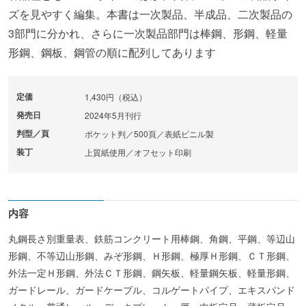
ズを見やすく編集。本書は一次製品、半成品、二次製品の
3部門に分かれ、さらに一次製品部門は棒鋼、形鋼、軽量
形鋼、鋼板、鋼管の順に配列してあります
定価
1,430円（税込）
発売日
2024年5月刊行
判型／頁
ポケット判／500頁／表紙ビニル製
装丁
上質紙使用／オフセット印刷
内容
丸鋼長さ別重量表、鉄筋コンクリート用棒鋼、角鋼、平鋼、等辺山
形鋼、不等辺山形鋼、みぞ形鋼、Ｈ形鋼、極厚Ｈ形鋼、ＣＴ形鋼、
外法一定Ｈ形鋼、外法ＣＴ形鋼、鋼矢板、軽量鋼矢板、軽量形鋼、
ガードレール、ガードケーブル、コルゲートパイプ、エキスパンド