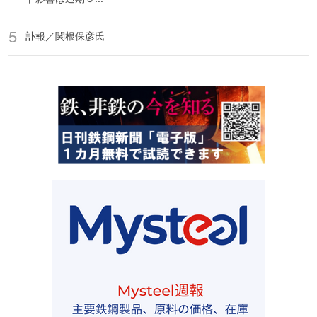
訃報／関根保彦氏