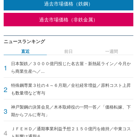
過去市場価格（鉄鋼）
過去市場価格（非鉄金属）
ニュースランキング
直近
前日
一週間
日本製鉄／３０００億円投じた名古屋・新熱延ライン／今月か
ら商業生産へ／...
特殊鋼専業３社の４～６月期／全社経常増益／原料コスト上昇
も数量増など寄与
神戸製鋼の決算会見／木本取締役の一問一答／「価格転嫁、下
期からフルに寄与」
ＪＦＥＨＤ／通期事業利益予想２１５０億円を維持／中東コス
ト影響は通期６...