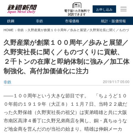
お申し込み
電子版1カ月無料で
試読できます
鉄鋼
非鉄
市場価格
統計・販価情報
HOME
非鉄
久野産業が創業１００周年／歩みと展望／久野実社長に聞く／ものづく
久野産業が創業１００周年／歩みと展望／
久野実社長に聞く／ものづくりに貢献、
２千トンの在庫と即納体制に強み／加工体
制強化、高付加価値化に注力
非鉄
2019/11/7 05:00
――１００周年という大きな節目です。 「ちょうど１０
０年前の１９１９年（大正８）１１月７日、当時２２歳だ
った久野保雄（久野実社長の祖父）は実弟晴雄と共に大阪
市南区高津４番丁に久野兄弟商店を興し、銅・真ちゅうな
ど地金商を営んだのが当社の始まり。晴雄は伸銅メーカ