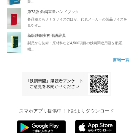
業...
第73版 鉄鋼重量ハンドブック
各品種ともＪＩＳサイズのほか、代表メーカーの製品サイズを
見やす...
新版鉄鋼実務用語辞典
製品から技術・原材料など4,500項目の鉄鋼関連用語を網羅、
昭...
書籍一覧
スマホアプリ提供中！下記よりダウンロード