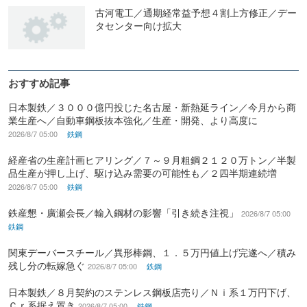
古河電工／通期経常益予想４割上方修正／デー
タセンター向け拡大
おすすめ記事
日本製鉄／３０００億円投じた名古屋・新熱延ライン／今月から商
業生産へ／自動車鋼板抜本強化／生産・開発、より高度に
2026/8/7 05:00
鉄鋼
経産省の生産計画ヒアリング／７～９月粗鋼２１２０万トン／半製
品生産が押し上げ、駆け込み需要の可能性も／２四半期連続増
2026/8/7 05:00
鉄鋼
鉄産懇・廣瀬会長／輸入鋼材の影響「引き続き注視」
2026/8/7 05:00
鉄鋼
関東デーバースチール／異形棒鋼、１．５万円値上げ完遂へ／積み
残し分の転嫁急ぐ
2026/8/7 05:00
鉄鋼
日本製鉄／８月契約のステンレス鋼板店売り／Ｎｉ系１万円下げ、
Ｃｒ系据え置き
2026/8/7 05:00
鉄鋼