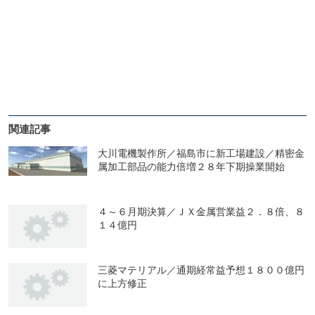
関連記事
大川電機製作所／福島市に新工場建設／精密金
属加工部品の能力倍増２８年下期操業開始
４～６月期決算／ＪＸ金属営業益２．８倍、８
１４億円
三菱マテリアル／通期経常益予想１８００億円
に上方修正