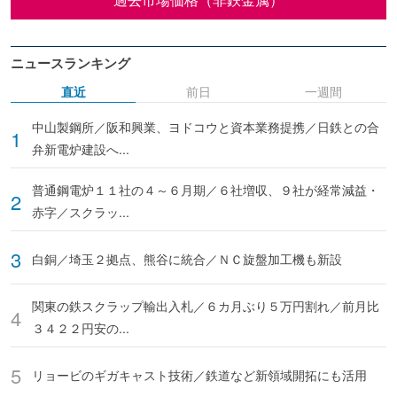
ニュースランキング
直近
前日
一週間
中山製鋼所／阪和興業、ヨドコウと資本業務提携／日鉄との合
弁新電炉建設へ...
普通鋼電炉１１社の４～６月期／６社増収、９社が経常減益・
赤字／スクラッ...
白銅／埼玉２拠点、熊谷に統合／ＮＣ旋盤加工機も新設
関東の鉄スクラップ輸出入札／６カ月ぶり５万円割れ／前月比
３４２２円安の...
リョービのギガキャスト技術／鉄道など新領域開拓にも活用