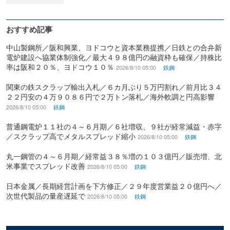
おすすめ記事
中山製鋼所／阪和興業、ヨドコウと資本業務提携／日鉄との合弁新
電炉建設へ協業体制強化／最大４９８億円の融資枠も確保／持株比
率は阪和２０％、ヨドコウ１０％
2026/8/10 05:00
鉄鋼
関東の鉄スクラップ輸出入札／６カ月ぶり５万円割れ／前月比３４
２２円安の４万９０８６円で２万トン落札／海外軟調と円高影響
2026/8/10 05:00
鉄鋼
普通鋼電炉１１社の４～６月期／６社増収、９社が経常減益・赤字
／スクラップ高でメタルスプレッド縮小
2026/8/10 05:00
鉄鋼
丸一鋼管の４～６月期／経常益３８％増の１０３億円／販売増、北
米事業でスプレッド改善
2026/8/10 05:00
鉄鋼
日本金属／長期経営計画を下方修正／２９年度営業益２０億円へ／
次世代製品の量産遅延で
2026/8/10 05:00
鉄鋼