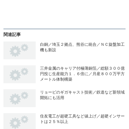
関連記事
白銅／埼玉２拠点、熊谷に統合／ＮＣ旋盤加工
機も新設
三井金属のキャリア付極薄銅箔／総額３００億
円投じ生産能力１．６倍に／月産８００万平方
メートル体制構築
リョービのギガキャスト技術／鉄道など新領域
開拓にも活用
住友電工が超硬工具など値上げ／超硬インサー
トは２５％以上