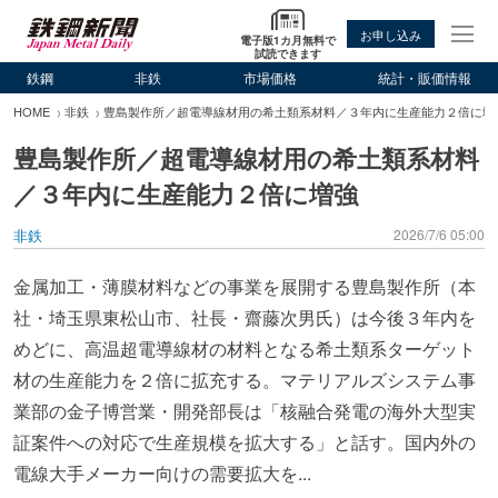
お申し込み
電子版1カ月無料で
試読できます
鉄鋼
非鉄
市場価格
統計・販価情報
HOME
非鉄
豊島製作所／超電導線材用の希土類系材料／３年内に生産能力２倍に増
豊島製作所／超電導線材用の希土類系材料
／３年内に生産能力２倍に増強
非鉄
2026/7/6 05:00
金属加工・薄膜材料などの事業を展開する豊島製作所（本
社・埼玉県東松山市、社長・齋藤次男氏）は今後３年内を
めどに、高温超電導線材の材料となる希土類系ターゲット
材の生産能力を２倍に拡充する。マテリアルズシステム事
業部の金子博営業・開発部長は「核融合発電の海外大型実
証案件への対応で生産規模を拡大する」と話す。国内外の
電線大手メーカー向けの需要拡大を...