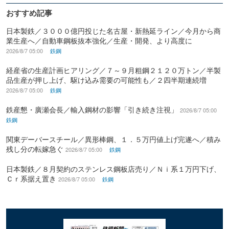
おすすめ記事
日本製鉄／３０００億円投じた名古屋・新熱延ライン／今月から商
業生産へ／自動車鋼板抜本強化／生産・開発、より高度に
2026/8/7 05:00
鉄鋼
経産省の生産計画ヒアリング／７～９月粗鋼２１２０万トン／半製
品生産が押し上げ、駆け込み需要の可能性も／２四半期連続増
2026/8/7 05:00
鉄鋼
鉄産懇・廣瀬会長／輸入鋼材の影響「引き続き注視」
2026/8/7 05:00
鉄鋼
関東デーバースチール／異形棒鋼、１．５万円値上げ完遂へ／積み
残し分の転嫁急ぐ
2026/8/7 05:00
鉄鋼
日本製鉄／８月契約のステンレス鋼板店売り／Ｎｉ系１万円下げ、
Ｃｒ系据え置き
2026/8/7 05:00
鉄鋼