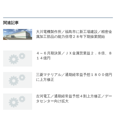
関連記事
大川電機製作所／福島市に新工場建設／精密金
属加工部品の能力倍増２８年下期操業開始
４～６月期決算／ＪＸ金属営業益２．８倍、８
１４億円
三菱マテリアル／通期経常益予想１８００億円
に上方修正
古河電工／通期経常益予想４割上方修正／デー
タセンター向け拡大