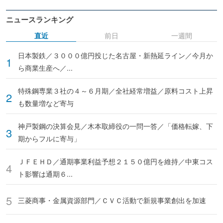
ニュースランキング
直近
前日
一週間
日本製鉄／３０００億円投じた名古屋・新熱延ライン／今月か
ら商業生産へ／...
特殊鋼専業３社の４～６月期／全社経常増益／原料コスト上昇
も数量増など寄与
神戸製鋼の決算会見／木本取締役の一問一答／「価格転嫁、下
期からフルに寄与」
ＪＦＥＨＤ／通期事業利益予想２１５０億円を維持／中東コス
ト影響は通期６...
三菱商事・金属資源部門／ＣＶＣ活動で新規事業創出を加速