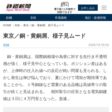
お申し込み
電子版1カ月無料で
試読できます
鉄鋼
非鉄
市場価格
統計・販価情報
HOME
非鉄
東京／銅・黄銅屑、様子見ムード
東京／銅・黄銅屑、様子見ムード
非鉄
2026/7/6 05:00
銅・黄銅屑は、国際銅相場や為替に対する先行き不透明
感が強く、様子見中心となっている。ポジション差はある
が、上伸時の仕入れ値への反応が鈍い問屋も見られる。し
かし発生は伸び悩んでおり、夏にかけて増加が期待薄であ
ることから、１号銅線など需要のある品種は高値寄りの取
引が続くと見込まれる。 相対取引の目安となる電気銅建
値は３日に４万円安となった。急速...