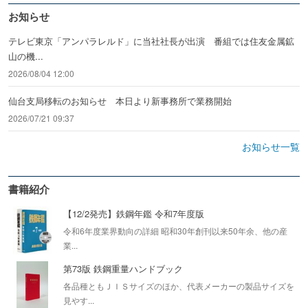
お知らせ
テレビ東京「アンパラレルド」に当社社長が出演 番組では住友金属鉱
山の機...
2026/08/04 12:00
仙台支局移転のお知らせ 本日より新事務所で業務開始
2026/07/21 09:37
お知らせ一覧
書籍紹介
【12/2発売】鉄鋼年鑑 令和7年度版
令和6年度業界動向の詳細 昭和30年創刊以来50年余、他の産
業...
第73版 鉄鋼重量ハンドブック
各品種ともＪＩＳサイズのほか、代表メーカーの製品サイズを
見やす...