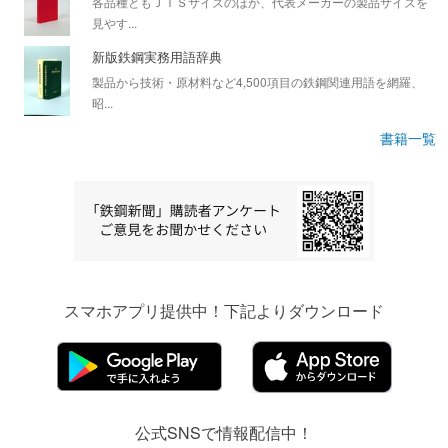
各品種ともＪＩＳサイズのほか、代表メーカーの製品サイズを
見やす...
新版鉄鋼実務用語辞典
製品から技術・原材料など4,500項目の鉄鋼関連用語を網羅、
昭...
書籍一覧
スマホアプリ提供中！下記よりダウンロード
公式SNSで情報配信中！