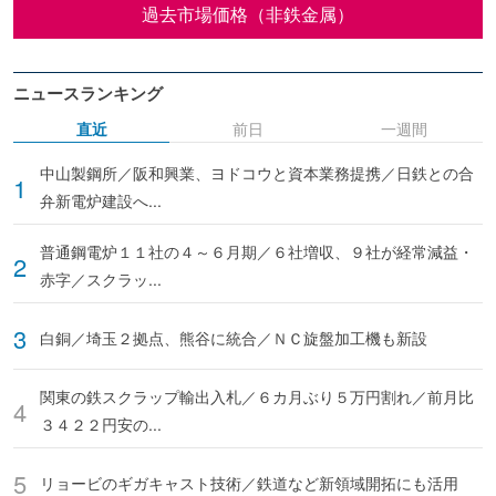
過去市場価格（非鉄金属）
ニュースランキング
直近
前日
一週間
中山製鋼所／阪和興業、ヨドコウと資本業務提携／日鉄との合
弁新電炉建設へ...
普通鋼電炉１１社の４～６月期／６社増収、９社が経常減益・
赤字／スクラッ...
白銅／埼玉２拠点、熊谷に統合／ＮＣ旋盤加工機も新設
関東の鉄スクラップ輸出入札／６カ月ぶり５万円割れ／前月比
３４２２円安の...
リョービのギガキャスト技術／鉄道など新領域開拓にも活用