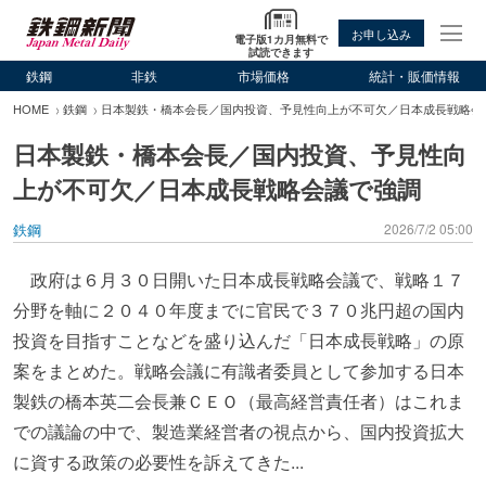
お申し込み
電子版1カ月無料で
試読できます
鉄鋼
非鉄
市場価格
統計・販価情報
HOME
鉄鋼
日本製鉄・橋本会長／国内投資、予見性向上が不可欠／日本成長戦略会
日本製鉄・橋本会長／国内投資、予見性向
上が不可欠／日本成長戦略会議で強調
鉄鋼
2026/7/2 05:00
政府は６月３０日開いた日本成長戦略会議で、戦略１７
分野を軸に２０４０年度までに官民で３７０兆円超の国内
投資を目指すことなどを盛り込んだ「日本成長戦略」の原
案をまとめた。戦略会議に有識者委員として参加する日本
製鉄の橋本英二会長兼ＣＥＯ（最高経営責任者）はこれま
での議論の中で、製造業経営者の視点から、国内投資拡大
に資する政策の必要性を訴えてきた...