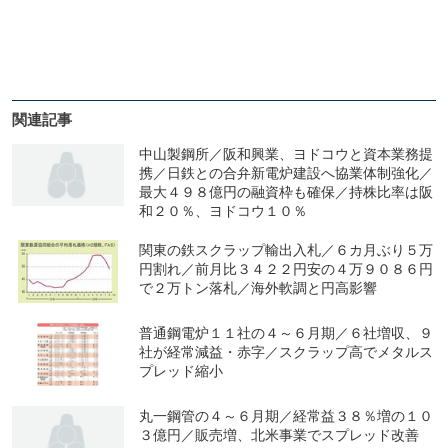
関連記事
中山製鋼所／阪和興業、ヨドコウと資本業務提
携／日鉄との合弁新電炉建設へ協業体制強化／
最大４９８億円の融資枠も確保／持株比率は阪
和２０％、ヨドコウ１０％
関東の鉄スクラップ輸出入札／６カ月ぶり５万
円割れ／前月比３４２２円安の４万９０８６円
で２万トン落札／海外軟調と円高影響
普通鋼電炉１１社の４～６月期／６社増収、９
社が経常減益・赤字／スクラップ高でメタルス
プレッド縮小
丸一鋼管の４～６月期／経常益３８％増の１０
３億円／販売増、北米事業でスプレッド改善