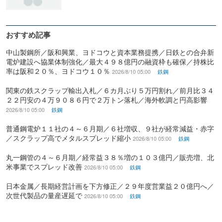
おすすめ記事
中山製鋼所／阪和興業、ヨドコウと資本業務提携／日鉄との合弁新
電炉建設へ協業体制強化／最大４９８億円の融資枠も確保／持株比
率は阪和２０％、ヨドコウ１０％
2026/8/10 05:00
鉄鋼
関東の鉄スクラップ輸出入札／６カ月ぶり５万円割れ／前月比３４
２２円安の４万９０８６円で２万トン落札／海外軟調と円高影響
2026/8/10 05:00
鉄鋼
普通鋼電炉１１社の４～６月期／６社増収、９社が経常減益・赤字
／スクラップ高でメタルスプレッド縮小
2026/8/10 05:00
鉄鋼
丸一鋼管の４～６月期／経常益３８％増の１０３億円／販売増、北
米事業でスプレッド改善
2026/8/10 05:00
鉄鋼
日本金属／長期経営計画を下方修正／２９年度営業益２０億円へ／
次世代製品の量産遅延で
2026/8/10 05:00
鉄鋼