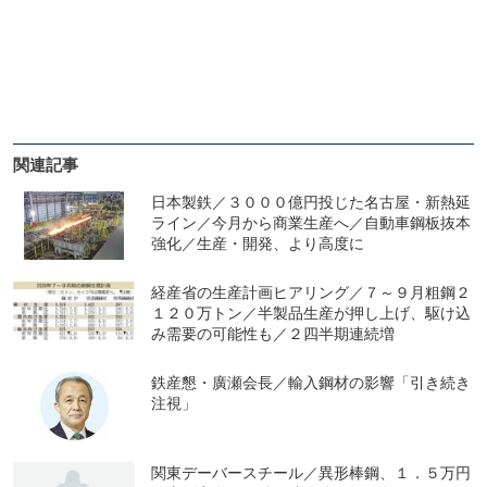
関連記事
日本製鉄／３０００億円投じた名古屋・新熱延
ライン／今月から商業生産へ／自動車鋼板抜本
強化／生産・開発、より高度に
経産省の生産計画ヒアリング／７～９月粗鋼２
１２０万トン／半製品生産が押し上げ、駆け込
み需要の可能性も／２四半期連続増
鉄産懇・廣瀬会長／輸入鋼材の影響「引き続き
注視」
関東デーバースチール／異形棒鋼、１．５万円