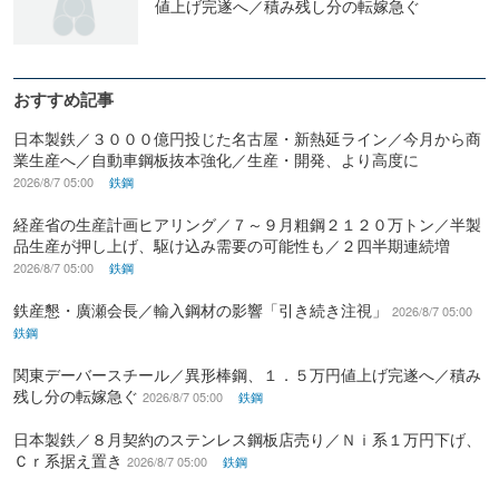
値上げ完遂へ／積み残し分の転嫁急ぐ
おすすめ記事
日本製鉄／３０００億円投じた名古屋・新熱延ライン／今月から商
業生産へ／自動車鋼板抜本強化／生産・開発、より高度に
2026/8/7 05:00
鉄鋼
経産省の生産計画ヒアリング／７～９月粗鋼２１２０万トン／半製
品生産が押し上げ、駆け込み需要の可能性も／２四半期連続増
2026/8/7 05:00
鉄鋼
鉄産懇・廣瀬会長／輸入鋼材の影響「引き続き注視」
2026/8/7 05:00
鉄鋼
関東デーバースチール／異形棒鋼、１．５万円値上げ完遂へ／積み
残し分の転嫁急ぐ
2026/8/7 05:00
鉄鋼
日本製鉄／８月契約のステンレス鋼板店売り／Ｎｉ系１万円下げ、
Ｃｒ系据え置き
2026/8/7 05:00
鉄鋼