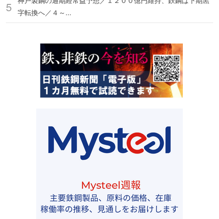
神戸製鋼の通期経常益予想／１２００億円維持、鉄鋼は下期黒
字転換へ／４～...