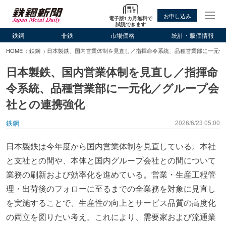
お申し込み
電子版1カ月無料で
試読できます
鉄鋼
非鉄
市場価格
統計・販価情報
HOME
鉄鋼
日本製鉄、国内営業体制を見直し／指揮命令系統、品種営業部に一元化
日本製鉄、国内営業体制を見直し／指揮命
令系統、品種営業部に一元化／グループ会
社との連携強化
鉄鋼
2026/6/23 05:00
日本製鉄は今年度から国内営業体制を見直している。本社
と支社との間や、本体と国内グループ会社との間について
業務の刷新および効率化を進めている。営業・生産工程管
理・出荷後のフォローに至るまでの全業務を対象に見直し
を実施することで、生産性の向上とサービス品質の高度化
の両立を図りたい考え。これにより、需要家および流通業