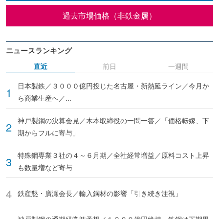
過去市場価格（非鉄金属）
ニュースランキング
直近
前日
一週間
日本製鉄／３０００億円投じた名古屋・新熱延ライン／今月か
ら商業生産へ／...
神戸製鋼の決算会見／木本取締役の一問一答／「価格転嫁、下
期からフルに寄与」
特殊鋼専業３社の４～６月期／全社経常増益／原料コスト上昇
も数量増など寄与
鉄産懇・廣瀬会長／輸入鋼材の影響「引き続き注視」