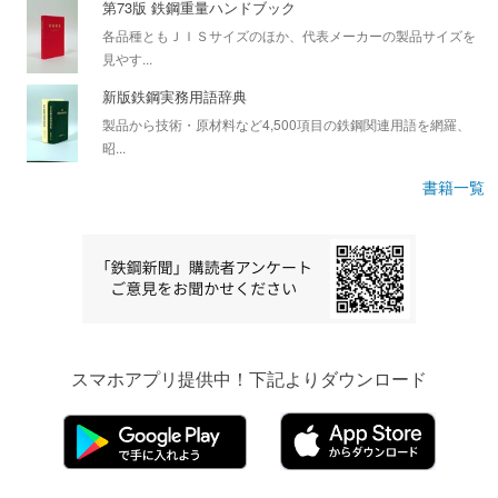
第73版 鉄鋼重量ハンドブック
各品種ともＪＩＳサイズのほか、代表メーカーの製品サイズを
見やす...
新版鉄鋼実務用語辞典
製品から技術・原材料など4,500項目の鉄鋼関連用語を網羅、
昭...
書籍一覧
スマホアプリ提供中！下記よりダウンロード