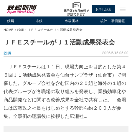
お申し込み
電子版1カ月無料で
試読できます
鉄鋼
非鉄
市場価格
統計・販価情報
HOME
鉄鋼
ＪＦＥスチールがＪ１活動成果発表会
ＪＦＥスチールがＪ１活動成果発表会
鉄鋼
2026/6/15 05:00
ＪＦＥスチールは１１日、現場力向上を目的とした第４
６回Ｊ１活動成果発表会を仙台サンプラザ（仙台市）で開
催した。グループ会社を含む国内の２５組と海外の１組の
代表グループが各職場の取り組みを発表し、業務効率化や
商品開発などに関する改善成果を全社で共有した。 会場
には広瀬政之社長をはじめとする幹部ら約２００人が参
集。全事例の聴講後に挨拶した広瀬社...