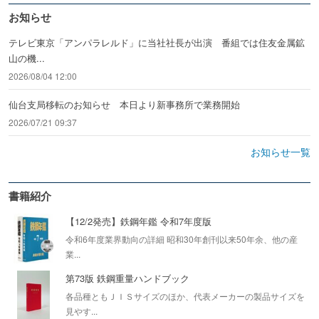
お知らせ
テレビ東京「アンパラレルド」に当社社長が出演 番組では住友金属鉱
山の機...
2026/08/04 12:00
仙台支局移転のお知らせ 本日より新事務所で業務開始
2026/07/21 09:37
お知らせ一覧
書籍紹介
【12/2発売】鉄鋼年鑑 令和7年度版
令和6年度業界動向の詳細 昭和30年創刊以来50年余、他の産
業...
第73版 鉄鋼重量ハンドブック
各品種ともＪＩＳサイズのほか、代表メーカーの製品サイズを
見やす...