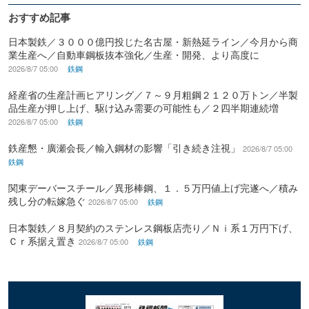
おすすめ記事
日本製鉄／３０００億円投じた名古屋・新熱延ライン／今月から商
業生産へ／自動車鋼板抜本強化／生産・開発、より高度に
2026/8/7 05:00
鉄鋼
経産省の生産計画ヒアリング／７～９月粗鋼２１２０万トン／半製
品生産が押し上げ、駆け込み需要の可能性も／２四半期連続増
2026/8/7 05:00
鉄鋼
鉄産懇・廣瀬会長／輸入鋼材の影響「引き続き注視」
2026/8/7 05:00
鉄鋼
関東デーバースチール／異形棒鋼、１．５万円値上げ完遂へ／積み
残し分の転嫁急ぐ
2026/8/7 05:00
鉄鋼
日本製鉄／８月契約のステンレス鋼板店売り／Ｎｉ系１万円下げ、
Ｃｒ系据え置き
2026/8/7 05:00
鉄鋼