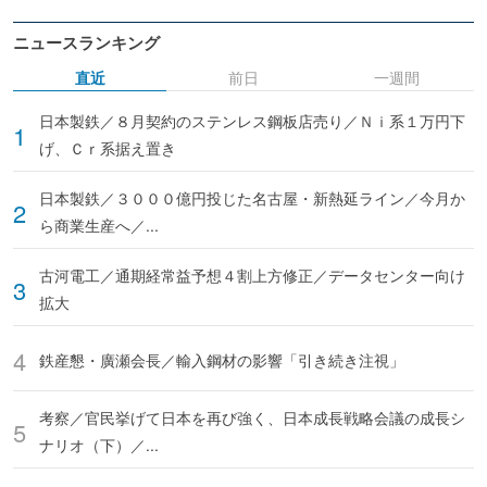
ニュースランキング
直近
前日
一週間
日本製鉄／８月契約のステンレス鋼板店売り／Ｎｉ系１万円下
げ、Ｃｒ系据え置き
日本製鉄／３０００億円投じた名古屋・新熱延ライン／今月か
ら商業生産へ／...
古河電工／通期経常益予想４割上方修正／データセンター向け
拡大
鉄産懇・廣瀬会長／輸入鋼材の影響「引き続き注視」
考察／官民挙げて日本を再び強く、日本成長戦略会議の成長シ
ナリオ（下）／...