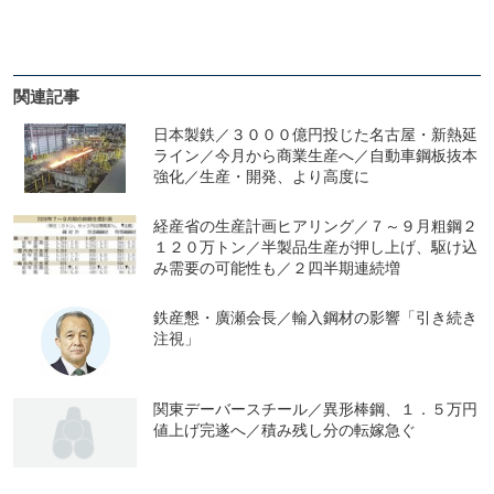
関連記事
日本製鉄／３０００億円投じた名古屋・新熱延
ライン／今月から商業生産へ／自動車鋼板抜本
強化／生産・開発、より高度に
経産省の生産計画ヒアリング／７～９月粗鋼２
１２０万トン／半製品生産が押し上げ、駆け込
み需要の可能性も／２四半期連続増
鉄産懇・廣瀬会長／輸入鋼材の影響「引き続き
注視」
関東デーバースチール／異形棒鋼、１．５万円
値上げ完遂へ／積み残し分の転嫁急ぐ