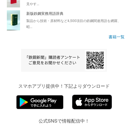
見やす...
新版鉄鋼実務用語辞典
製品から技術・原材料など4,500項目の鉄鋼関連用語を網羅、
昭...
書籍一覧
スマホアプリ提供中！下記よりダウンロード
公式SNSで情報配信中！