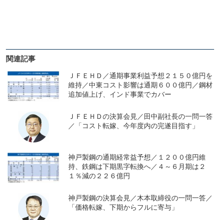
関連記事
ＪＦＥＨＤ／通期事業利益予想２１５０億円を
維持／中東コスト影響は通期６００億円／鋼材
追加値上げ、インド事業でカバー
ＪＦＥＨＤの決算会見／田中副社長の一問一答
／「コスト転嫁、今年度内の完遂目指す」
神戸製鋼の通期経常益予想／１２００億円維
持、鉄鋼は下期黒字転換へ／４～６月期は２
１％減の２２６億円
神戸製鋼の決算会見／木本取締役の一問一答／
「価格転嫁、下期からフルに寄与」