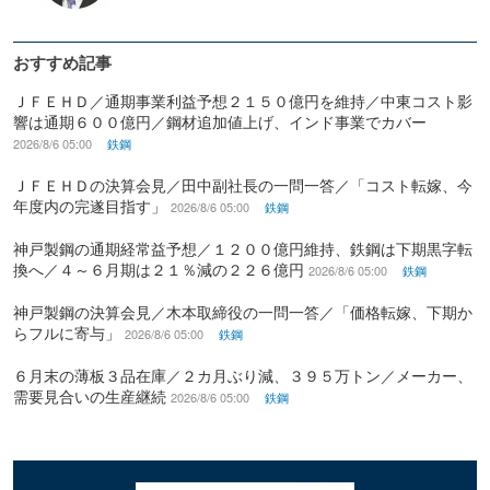
おすすめ記事
ＪＦＥＨＤ／通期事業利益予想２１５０億円を維持／中東コスト影
響は通期６００億円／鋼材追加値上げ、インド事業でカバー
2026/8/6 05:00
鉄鋼
ＪＦＥＨＤの決算会見／田中副社長の一問一答／「コスト転嫁、今
年度内の完遂目指す」
2026/8/6 05:00
鉄鋼
神戸製鋼の通期経常益予想／１２００億円維持、鉄鋼は下期黒字転
換へ／４～６月期は２１％減の２２６億円
2026/8/6 05:00
鉄鋼
神戸製鋼の決算会見／木本取締役の一問一答／「価格転嫁、下期か
らフルに寄与」
2026/8/6 05:00
鉄鋼
６月末の薄板３品在庫／２カ月ぶり減、３９５万トン／メーカー、
需要見合いの生産継続
2026/8/6 05:00
鉄鋼