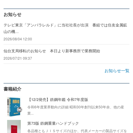
お知らせ
テレビ東京「アンパラレルド」に当社社長が出演 番組では住友金属鉱
山の機...
2026/08/04 12:00
仙台支局移転のお知らせ 本日より新事務所で業務開始
2026/07/21 09:37
お知らせ一覧
書籍紹介
【12/2発売】鉄鋼年鑑 令和7年度版
令和6年度業界動向の詳細 昭和30年創刊以来50年余、他の産
業...
第73版 鉄鋼重量ハンドブック
各品種ともＪＩＳサイズのほか、代表メーカーの製品サイズを