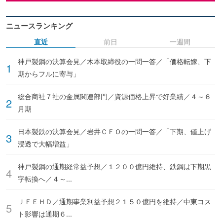
ニュースランキング
直近
前日
一週間
神戸製鋼の決算会見／木本取締役の一問一答／「価格転嫁、下
期からフルに寄与」
総合商社７社の金属関連部門／資源価格上昇で好業績／４～６
月期
日本製鉄の決算会見／岩井ＣＦＯの一問一答／「下期、値上げ
浸透で大幅増益」
神戸製鋼の通期経常益予想／１２００億円維持、鉄鋼は下期黒
字転換へ／４～...
ＪＦＥＨＤ／通期事業利益予想２１５０億円を維持／中東コス
ト影響は通期６...