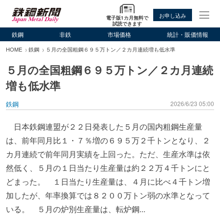
お申し込み
電子版1カ月無料で
試読できます
鉄鋼
非鉄
市場価格
統計・販価情報
HOME
鉄鋼
５月の全国粗鋼６９５万トン／２カ月連続増も低水準
５月の全国粗鋼６９５万トン／２カ月連続
増も低水準
鉄鋼
2026/6/23 05:00
日本鉄鋼連盟が２２日発表した５月の国内粗鋼生産量
は、前年同月比１・７％増の６９５万２千トンとなり、２
カ月連続で前年同月実績を上回った。ただ、生産水準は依
然低く、５月の１日当たり生産量は約２２万４千トンにと
どまった。 １日当たり生産量は、４月に比べ４千トン増
加したが、年率換算では８２００万トン弱の水準となって
いる。 ５月の炉別生産量は、転炉鋼...