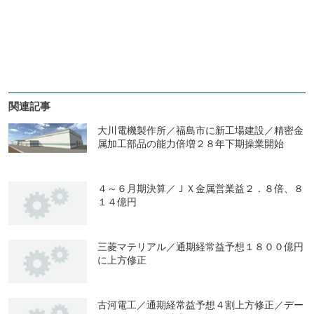
関連記事
大川電機製作所／福島市に新工場建設／精密金
属加工部品の能力倍増２８年下期操業開始
４～６月期決算／ＪＸ金属営業益２．８倍、８
１４億円
三菱マテリアル／通期経常益予想１８００億円
に上方修正
古河電工／通期経常益予想４割上方修正／デー