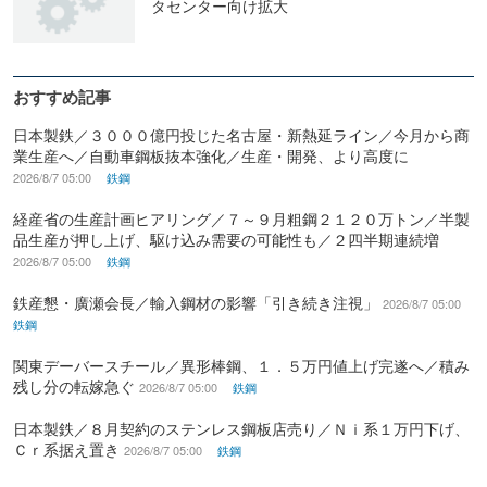
タセンター向け拡大
おすすめ記事
日本製鉄／３０００億円投じた名古屋・新熱延ライン／今月から商
業生産へ／自動車鋼板抜本強化／生産・開発、より高度に
2026/8/7 05:00
鉄鋼
経産省の生産計画ヒアリング／７～９月粗鋼２１２０万トン／半製
品生産が押し上げ、駆け込み需要の可能性も／２四半期連続増
2026/8/7 05:00
鉄鋼
鉄産懇・廣瀬会長／輸入鋼材の影響「引き続き注視」
2026/8/7 05:00
鉄鋼
関東デーバースチール／異形棒鋼、１．５万円値上げ完遂へ／積み
残し分の転嫁急ぐ
2026/8/7 05:00
鉄鋼
日本製鉄／８月契約のステンレス鋼板店売り／Ｎｉ系１万円下げ、
Ｃｒ系据え置き
2026/8/7 05:00
鉄鋼