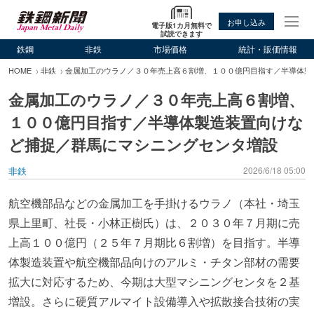
お申し込み
電子版1カ月無料で
試読できます
鉄鋼
非鉄
市場価格
統計・販価情報
HOME
非鉄
金属加工のウラノ／３０年売上高６割増、１００億円目指す／半導体製
金属加工のウラノ／３０年売上高６割増、
１００億円目指す／半導体製造装置向けな
ど捕捉／群馬にマシニングセンタ増設
非鉄
2026/6/18 05:00
航空機部品などの金属加工を手掛けるウラノ（本社・埼玉
県上里町、社長・小林正樹氏）は、２０３０年７月期に売
上高１００億円（２５年７月期比６割増）を目指す。半導
体製造装置や航空機部品向けのアルミ・チタン部材の需要
拡大に対応するため、今期は大型マシニングセンタを２基
増設。さらに硬質アルマイト設備導入や拡散接合技術の実