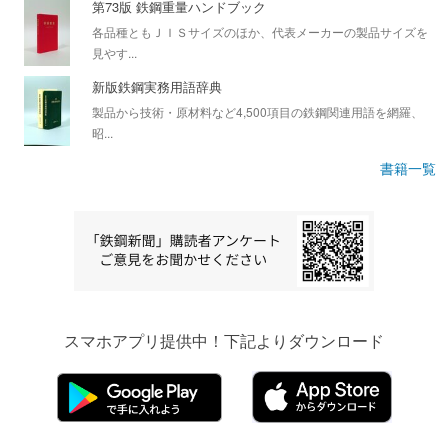
第73版 鉄鋼重量ハンドブック
各品種ともＪＩＳサイズのほか、代表メーカーの製品サイズを
見やす...
新版鉄鋼実務用語辞典
製品から技術・原材料など4,500項目の鉄鋼関連用語を網羅、
昭...
書籍一覧
スマホアプリ提供中！下記よりダウンロード