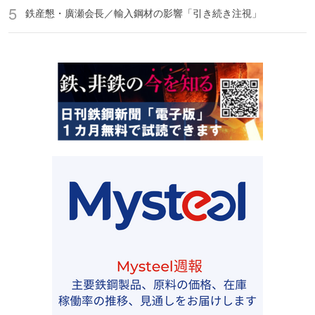
鉄産懇・廣瀬会長／輸入鋼材の影響「引き続き注視」