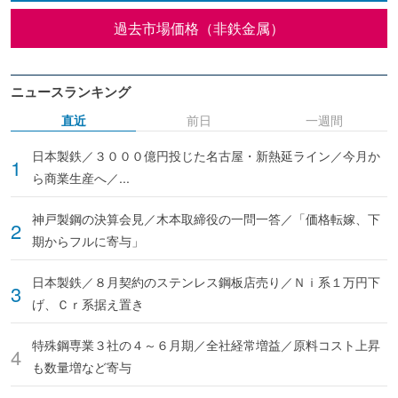
過去市場価格（非鉄金属）
ニュースランキング
直近
前日
一週間
日本製鉄／３０００億円投じた名古屋・新熱延ライン／今月か
ら商業生産へ／...
神戸製鋼の決算会見／木本取締役の一問一答／「価格転嫁、下
期からフルに寄与」
日本製鉄／８月契約のステンレス鋼板店売り／Ｎｉ系１万円下
げ、Ｃｒ系据え置き
特殊鋼専業３社の４～６月期／全社経常増益／原料コスト上昇
も数量増など寄与