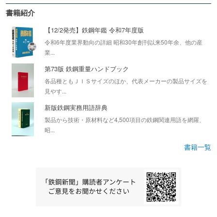
書籍紹介
【12/2発売】鉄鋼年鑑 令和7年度版
令和6年度業界動向の詳細 昭和30年創刊以来50年余、他の産
業...
第73版 鉄鋼重量ハンドブック
各品種ともＪＩＳサイズのほか、代表メーカーの製品サイズを
見やす...
新版鉄鋼実務用語辞典
製品から技術・原材料など4,500項目の鉄鋼関連用語を網羅、
昭...
書籍一覧