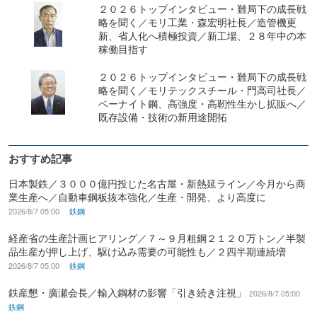
２０２６トップインタビュー・難局下の成長戦
略を聞く／モリ工業・森宏明社長／造管機更
新、省人化へ積極投資／新工場、２８年中の本
稼働目指す
２０２６トップインタビュー・難局下の成長戦
略を聞く／モリテックスチール・門高司社長／
ベーナイト鋼、高強度・高靭性生かし拡販へ／
既存設備・技術の新用途開拓
おすすめ記事
日本製鉄／３０００億円投じた名古屋・新熱延ライン／今月から商
業生産へ／自動車鋼板抜本強化／生産・開発、より高度に
2026/8/7 05:00
鉄鋼
経産省の生産計画ヒアリング／７～９月粗鋼２１２０万トン／半製
品生産が押し上げ、駆け込み需要の可能性も／２四半期連続増
2026/8/7 05:00
鉄鋼
鉄産懇・廣瀬会長／輸入鋼材の影響「引き続き注視」
2026/8/7 05:00
鉄鋼