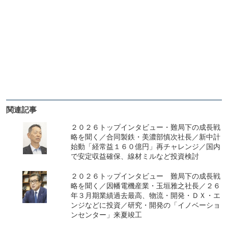
関連記事
２０２６トップインタビュー・難局下の成長戦
略を聞く／合同製鉄・美濃部慎次社長／新中計
始動「経常益１６０億円」再チャレンジ／国内
で安定収益確保、線材ミルなど投資検討
２０２６トップインタビュー 難局下の成長戦
略を聞く／因幡電機産業・玉垣雅之社長／２６
年３月期業績過去最高、物流・開発・ＤＸ・エ
ンジなどに投資／研究・開発の「イノベーショ
ンセンター」来夏竣工