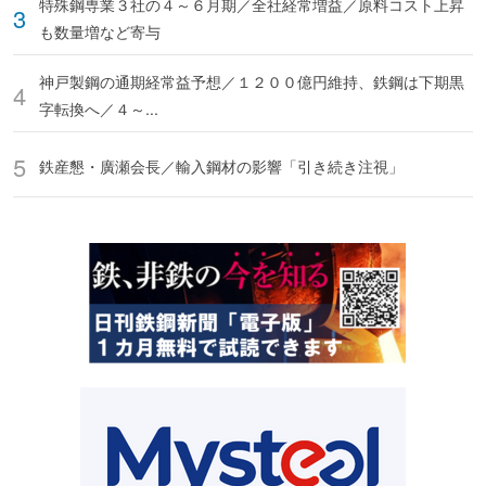
特殊鋼専業３社の４～６月期／全社経常増益／原料コスト上昇
も数量増など寄与
神戸製鋼の通期経常益予想／１２００億円維持、鉄鋼は下期黒
字転換へ／４～...
鉄産懇・廣瀬会長／輸入鋼材の影響「引き続き注視」