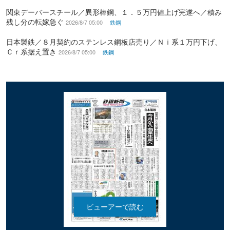
関東デーバースチール／異形棒鋼、１．５万円値上げ完遂へ／積み
残し分の転嫁急ぐ
2026/8/7 05:00
鉄鋼
日本製鉄／８月契約のステンレス鋼板店売り／Ｎｉ系１万円下げ、
Ｃｒ系据え置き
2026/8/7 05:00
鉄鋼