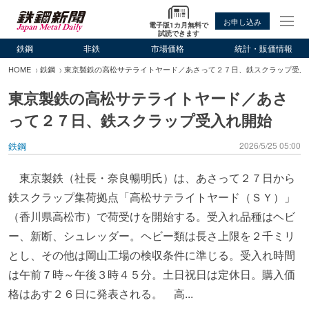
お申し込み
電子版1カ月無料で
試読できます
鉄鋼
非鉄
市場価格
統計・販価情報
HOME
鉄鋼
東京製鉄の高松サテライトヤード／あさって２７日、鉄スクラップ受入
東京製鉄の高松サテライトヤード／あさ
って２７日、鉄スクラップ受入れ開始
鉄鋼
2026/5/25 05:00
東京製鉄（社長・奈良暢明氏）は、あさって２７日から
鉄スクラップ集荷拠点「高松サテライトヤード（ＳＹ）」
（香川県高松市）で荷受けを開始する。受入れ品種はヘビ
ー、新断、シュレッダー。ヘビー類は長さ上限を２千ミリ
とし、その他は岡山工場の検収条件に準じる。受入れ時間
は午前７時～午後３時４５分。土日祝日は定休日。購入価
格はあす２６日に発表される。 高...