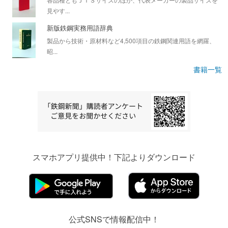
見やす...
新版鉄鋼実務用語辞典
製品から技術・原材料など4,500項目の鉄鋼関連用語を網羅、
昭...
書籍一覧
スマホアプリ提供中！下記よりダウンロード
公式SNSで情報配信中！