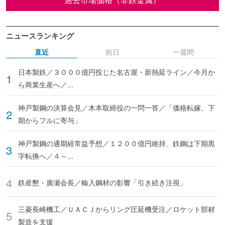
ニュースランキング
直近
前日
一週間
日本製鉄／３０００億円投じた名古屋・新熱延ライン／今月か
ら商業生産へ／...
神戸製鋼の決算会見／木本取締役の一問一答／「価格転嫁、下
期からフルに寄与」
神戸製鋼の通期経常益予想／１２００億円維持、鉄鋼は下期黒
字転換へ／４～...
鉄産懇・廣瀬会長／輸入鋼材の影響「引き続き注視」
三菱長崎機工／ＵＡＣＪからリング圧延機受注／ロケット部材
製造を支援