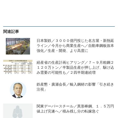
関連記事
日本製鉄／３０００億円投じた名古屋・新熱延
ライン／今月から商業生産へ／自動車鋼板抜本
強化／生産・開発、より高度に
経産省の生産計画ヒアリング／７～９月粗鋼２
１２０万トン／半製品生産が押し上げ、駆け込
み需要の可能性も／２四半期連続増
鉄産懇・廣瀬会長／輸入鋼材の影響「引き続き
注視」
関東デーバースチール／異形棒鋼、１．５万円
値上げ完遂へ／積み残し分の転嫁急ぐ