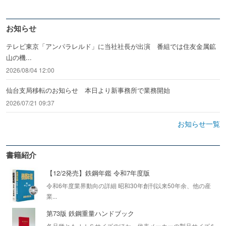
お知らせ
テレビ東京「アンパラレルド」に当社社長が出演 番組では住友金属鉱
山の機...
2026/08/04 12:00
仙台支局移転のお知らせ 本日より新事務所で業務開始
2026/07/21 09:37
お知らせ一覧
書籍紹介
【12/2発売】鉄鋼年鑑 令和7年度版
令和6年度業界動向の詳細 昭和30年創刊以来50年余、他の産
業...
第73版 鉄鋼重量ハンドブック
各品種ともＪＩＳサイズのほか、代表メーカーの製品サイズを