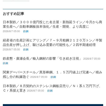
おすすめ記事
日本製鉄／３０００億円投じた名古屋・新熱延ライン／今月から商
業生産へ／自動車鋼板抜本強化／生産・開発、より高度に
2026/8/7 05:00
鉄鋼
経産省の生産計画ヒアリング／７～９月粗鋼２１２０万トン／半製
品生産が押し上げ、駆け込み需要の可能性も／２四半期連続増
2026/8/7 05:00
鉄鋼
鉄産懇・廣瀬会長／輸入鋼材の影響「引き続き注視」
2026/8/7 05:00
鉄鋼
関東デーバースチール／異形棒鋼、１．５万円値上げ完遂へ／積み
残し分の転嫁急ぐ
2026/8/7 05:00
鉄鋼
日本製鉄／８月契約のステンレス鋼板店売り／Ｎｉ系１万円下げ、
Ｃｒ系据え置き
2026/8/7 05:00
鉄鋼