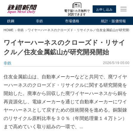
お申し込み
電子版1カ月無料で
試読できます
鉄鋼
非鉄
市場価格
統計・販価情報
HOME
非鉄
ワイヤーハーネスのクローズド・リサイクル／住友金属鉱山が研究開発
ワイヤーハーネスのクローズド・リサイ
クル／住友金属鉱山が研究開発開始
非鉄
2026/5/19 05:00
住友金属鉱山は、自動車メーカーなどと共同で、廃ワイヤ
ーハーネスのクローズド・リサイクルに関する研究開発を
開始した。廃車から回収した廃ワイヤーハーネスから銅を
再資源化し、電線メーカーを通じて自動車メーカーにワイ
ヤーハーネスとして戻すための技術開発を進める。銅製錬
のリサイクル原料比率を３０％（年間処理量１４万トン）
まで高めていく取り組みの一環で、...