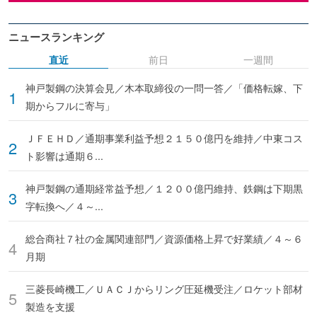
ニュースランキング
直近
前日
一週間
神戸製鋼の決算会見／木本取締役の一問一答／「価格転嫁、下
期からフルに寄与」
ＪＦＥＨＤ／通期事業利益予想２１５０億円を維持／中東コス
ト影響は通期６...
神戸製鋼の通期経常益予想／１２００億円維持、鉄鋼は下期黒
字転換へ／４～...
総合商社７社の金属関連部門／資源価格上昇で好業績／４～６
月期
三菱長崎機工／ＵＡＣＪからリング圧延機受注／ロケット部材
製造を支援