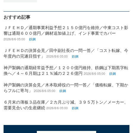
おすすめ記事
ＪＦＥＨＤ／通期事業利益予想２１５０億円を維持／中東コスト影
響は通期６００億円／鋼材追加値上げ、インド事業でカバー
2026/8/6 05:00
鉄鋼
ＪＦＥＨＤの決算会見／田中副社長の一問一答／「コスト転嫁、今
年度内の完遂目指す」
2026/8/6 05:00
鉄鋼
神戸製鋼の通期経常益予想／１２００億円維持、鉄鋼は下期黒字転
換へ／４～６月期は２１％減の２２６億円
2026/8/6 05:00
鉄鋼
神戸製鋼の決算会見／木本取締役の一問一答／「価格転嫁、下期か
らフルに寄与」
2026/8/6 05:00
鉄鋼
６月末の薄板３品在庫／２カ月ぶり減、３９５万トン／メーカー、
需要見合いの生産継続
2026/8/6 05:00
鉄鋼