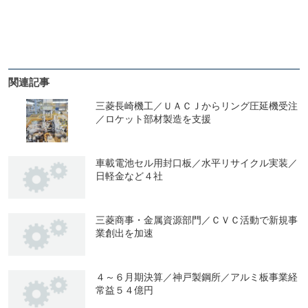
関連記事
三菱長崎機工／ＵＡＣＪからリング圧延機受注
／ロケット部材製造を支援
車載電池セル用封口板／水平リサイクル実装／
日軽金など４社
三菱商事・金属資源部門／ＣＶＣ活動で新規事
業創出を加速
４～６月期決算／神戸製鋼所／アルミ板事業経
常益５４億円