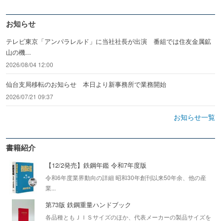
お知らせ
テレビ東京「アンパラレルド」に当社社長が出演 番組では住友金属鉱
山の機...
2026/08/04 12:00
仙台支局移転のお知らせ 本日より新事務所で業務開始
2026/07/21 09:37
お知らせ一覧
書籍紹介
【12/2発売】鉄鋼年鑑 令和7年度版
令和6年度業界動向の詳細 昭和30年創刊以来50年余、他の産
業...
第73版 鉄鋼重量ハンドブック
各品種ともＪＩＳサイズのほか、代表メーカーの製品サイズを