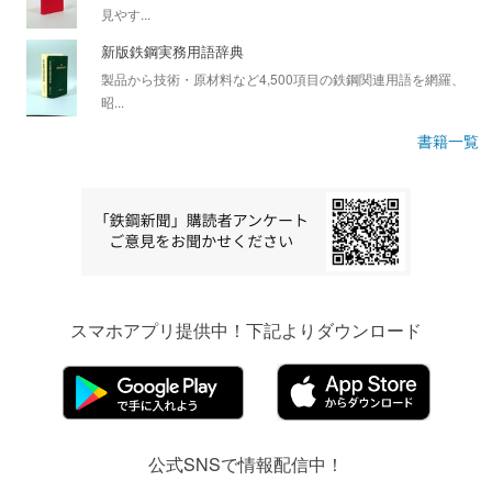
見やす...
新版鉄鋼実務用語辞典
製品から技術・原材料など4,500項目の鉄鋼関連用語を網羅、
昭...
書籍一覧
スマホアプリ提供中！下記よりダウンロード
公式SNSで情報配信中！