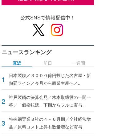
公式SNSで情報配信中！
ニュースランキング
直近
前日
一週間
日本製鉄／３０００億円投じた名古屋・新
熱延ライン／今月から商業生産へ／...
神戸製鋼の決算会見／木本取締役の一問一
答／「価格転嫁、下期からフルに寄与」
特殊鋼専業３社の４～６月期／全社経常増
益／原料コスト上昇も数量増など寄与