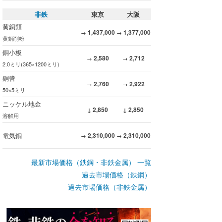
非鉄
東京
大阪
黄銅類
1,437,000
1,377,000
→
→
黄銅削粉
銅小板
2,580
2,712
→
→
2.0ミリ(365×1200ミリ)
銅管
2,760
2,922
→
→
50×5ミリ
ニッケル地金
2,850
2,850
↓
↓
溶解用
電気銅
2,310,000
2,310,000
→
→
最新市場価格（鉄鋼・非鉄金属） 一覧
過去市場価格（鉄鋼）
過去市場価格（非鉄金属）