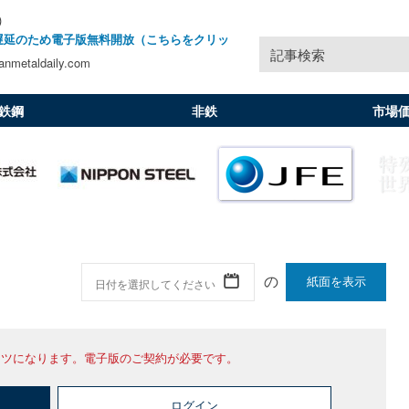
)
遅延のため電子版無料開放（こちらをクリッ
記事検索
nmetaldaily.com
鉄鋼
非鉄
市場
紙面を表示
ンツになります。電子版のご契約が必要です。
ログイン