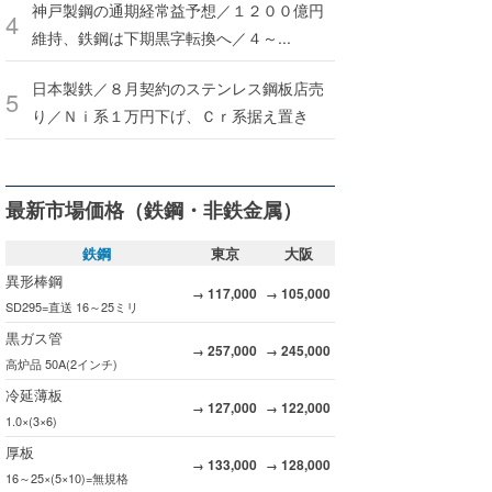
神戸製鋼の通期経常益予想／１２００億円
維持、鉄鋼は下期黒字転換へ／４～...
日本製鉄／８月契約のステンレス鋼板店売
り／Ｎｉ系１万円下げ、Ｃｒ系据え置き
最新市場価格（鉄鋼・非鉄金属）
鉄鋼
東京
大阪
異形棒鋼
117,000
105,000
→
→
SD295=直送 16～25ミリ
黒ガス管
257,000
245,000
→
→
高炉品 50A(2インチ)
冷延薄板
127,000
122,000
→
→
1.0×(3×6)
厚板
133,000
128,000
→
→
16～25×(5×10)=無規格