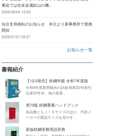
番組では住友金属鉱山の機...
2026/08/04 12:00
仙台支局移転のお知らせ 本日より新事務所で業務
開始
2026/07/21 09:37
お知らせ一覧
書籍紹介
【12/2発売】鉄鋼年鑑 令和7年度版
令和6年度業界動向の詳細 昭和30年創刊
以来50年余、他の産業...
第73版 鉄鋼重量ハンドブック
各品種ともＪＩＳサイズのほか、代表メ
ーカーの製品サイズを見やす...
新版鉄鋼実務用語辞典
製品から技術・原材料など4,500項目の