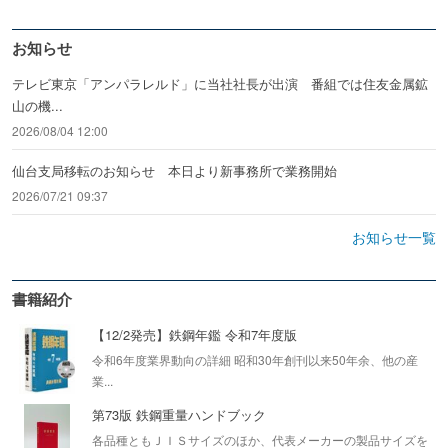
お知らせ
テレビ東京「アンパラレルド」に当社社長が出演 番組では住友金属鉱
山の機...
2026/08/04 12:00
仙台支局移転のお知らせ 本日より新事務所で業務開始
2026/07/21 09:37
お知らせ一覧
書籍紹介
【12/2発売】鉄鋼年鑑 令和7年度版
令和6年度業界動向の詳細 昭和30年創刊以来50年余、他の産
業...
第73版 鉄鋼重量ハンドブック
各品種ともＪＩＳサイズのほか、代表メーカーの製品サイズを