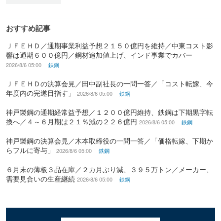
おすすめ記事
ＪＦＥＨＤ／通期事業利益予想２１５０億円を維持／中東コスト影
響は通期６００億円／鋼材追加値上げ、インド事業でカバー
2026/8/6 05:00
鉄鋼
ＪＦＥＨＤの決算会見／田中副社長の一問一答／「コスト転嫁、今
年度内の完遂目指す」
2026/8/6 05:00
鉄鋼
神戸製鋼の通期経常益予想／１２００億円維持、鉄鋼は下期黒字転
換へ／４～６月期は２１％減の２２６億円
2026/8/6 05:00
鉄鋼
神戸製鋼の決算会見／木本取締役の一問一答／「価格転嫁、下期か
らフルに寄与」
2026/8/6 05:00
鉄鋼
６月末の薄板３品在庫／２カ月ぶり減、３９５万トン／メーカー、
需要見合いの生産継続
2026/8/6 05:00
鉄鋼