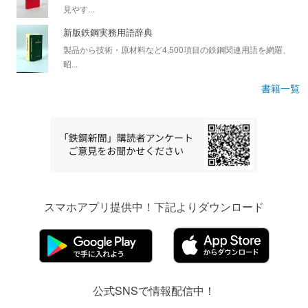
見やす...
新版鉄鋼実務用語辞典
製品から技術・原材料など4,500項目の鉄鋼関連用語を網羅、
昭...
書籍一覧
スマホアプリ提供中！下記よりダウンロード
公式SNSで情報配信中！