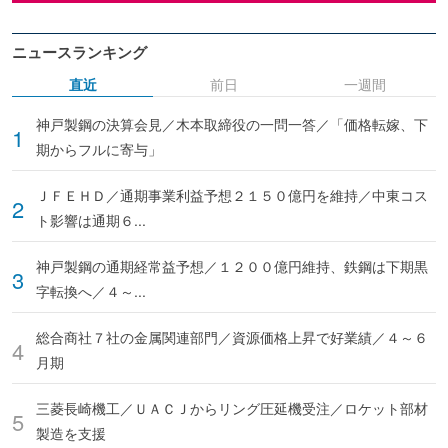
ニュースランキング
直近
前日
一週間
神戸製鋼の決算会見／木本取締役の一問一答／「価格転嫁、下
期からフルに寄与」
ＪＦＥＨＤ／通期事業利益予想２１５０億円を維持／中東コス
ト影響は通期６...
神戸製鋼の通期経常益予想／１２００億円維持、鉄鋼は下期黒
字転換へ／４～...
総合商社７社の金属関連部門／資源価格上昇で好業績／４～６
月期
三菱長崎機工／ＵＡＣＪからリング圧延機受注／ロケット部材
製造を支援