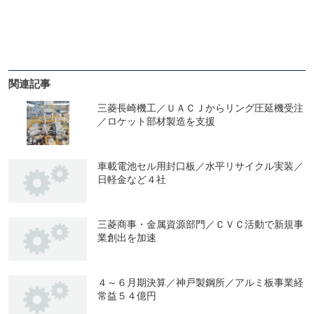
関連記事
三菱長崎機工／ＵＡＣＪからリング圧延機受注
／ロケット部材製造を支援
車載電池セル用封口板／水平リサイクル実装／
日軽金など４社
三菱商事・金属資源部門／ＣＶＣ活動で新規事
業創出を加速
４～６月期決算／神戸製鋼所／アルミ板事業経
常益５４億円