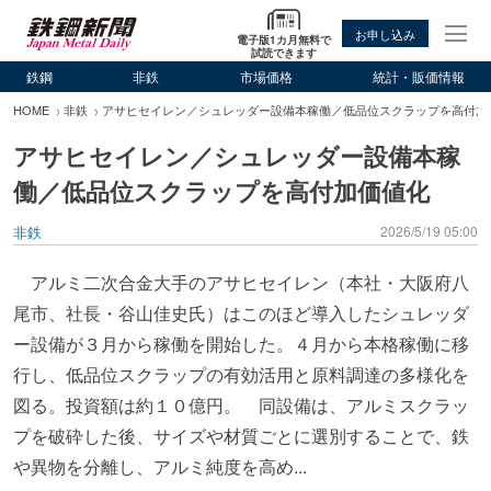
お申し込み
電子版1カ月無料で
試読できます
鉄鋼
非鉄
市場価格
統計・販価情報
HOME
非鉄
アサヒセイレン／シュレッダー設備本稼働／低品位スクラップを高付加
アサヒセイレン／シュレッダー設備本稼
働／低品位スクラップを高付加価値化
非鉄
2026/5/19 05:00
アルミ二次合金大手のアサヒセイレン（本社・大阪府八
尾市、社長・谷山佳史氏）はこのほど導入したシュレッダ
ー設備が３月から稼働を開始した。４月から本格稼働に移
行し、低品位スクラップの有効活用と原料調達の多様化を
図る。投資額は約１０億円。 同設備は、アルミスクラッ
プを破砕した後、サイズや材質ごとに選別することで、鉄
や異物を分離し、アルミ純度を高め...