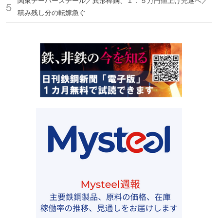
関東デーバースチール／異形棒鋼、１．５万円値上げ完遂へ／
積み残し分の転嫁急ぐ