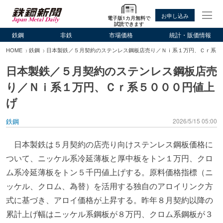
お申し込み
電子版1カ月無料で
試読できます
鉄鋼
非鉄
市場価格
統計・販価情報
HOME
鉄鋼
日本製鉄／５月契約のステンレス鋼板店売り／Ｎｉ系１万円、Ｃｒ系５
日本製鉄／５月契約のステンレス鋼板店売
り／Ｎｉ系１万円、Ｃｒ系５０００円値上
げ
鉄鋼
2026/5/15 05:00
日本製鉄は５月契約の店売り向けステンレス鋼板価格に
ついて、ニッケル系冷延薄板と厚中板をトン１万円、クロ
ム系冷延薄板をトン５千円値上げする。原料価格指標（ニ
ッケル、クロム、為替）を活用する独自のアロイリンク方
式に基づき、アロイ価格が上昇する。昨年８月契約以降の
累計上げ幅はニッケル系鋼板が８万円、クロム系鋼板が３