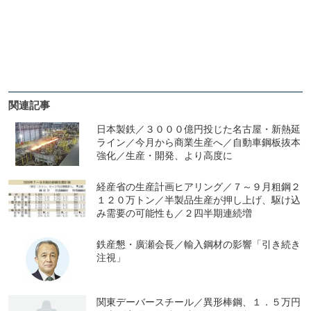
関連記事
日本製鉄／３０００億円投じた名古屋・新熱延
ライン／今月から商業生産へ／自動車鋼板抜本
強化／生産・開発、より高度に
経産省の生産計画ヒアリング／７～９月粗鋼２
１２０万トン／半製品生産が押し上げ、駆け込
み需要の可能性も／２四半期連続増
鉄産懇・廣瀬会長／輸入鋼材の影響「引き続き
注視」
関東デーバースチール／異形棒鋼、１．５万円