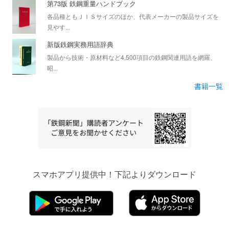
第73版 鉄鋼重量ハンドブック
各品種ともＪＩＳサイズのほか、代表メーカーの製品サイズを
見やす...
新版鉄鋼実務用語辞典
製品から技術・原材料など4,500項目の鉄鋼関連用語を網羅、
昭...
書籍一覧
スマホアプリ提供中！下記よりダウンロード