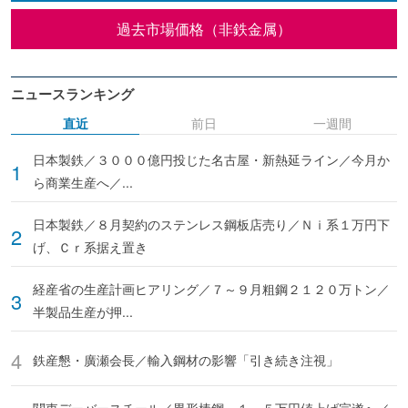
過去市場価格（非鉄金属）
ニュースランキング
直近
前日
一週間
日本製鉄／３０００億円投じた名古屋・新熱延ライン／今月か
ら商業生産へ／...
日本製鉄／８月契約のステンレス鋼板店売り／Ｎｉ系１万円下
げ、Ｃｒ系据え置き
経産省の生産計画ヒアリング／７～９月粗鋼２１２０万トン／
半製品生産が押...
鉄産懇・廣瀬会長／輸入鋼材の影響「引き続き注視」