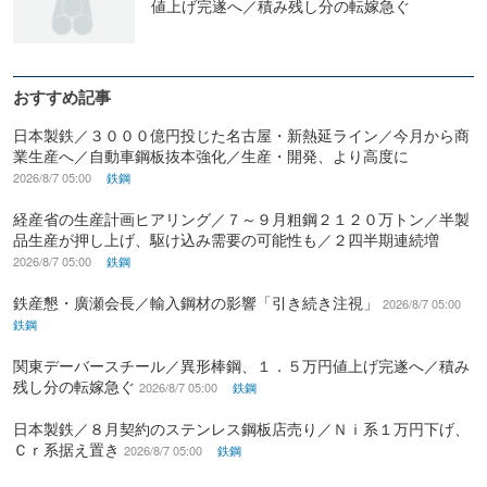
値上げ完遂へ／積み残し分の転嫁急ぐ
おすすめ記事
日本製鉄／３０００億円投じた名古屋・新熱延ライン／今月から商
業生産へ／自動車鋼板抜本強化／生産・開発、より高度に
2026/8/7 05:00
鉄鋼
経産省の生産計画ヒアリング／７～９月粗鋼２１２０万トン／半製
品生産が押し上げ、駆け込み需要の可能性も／２四半期連続増
2026/8/7 05:00
鉄鋼
鉄産懇・廣瀬会長／輸入鋼材の影響「引き続き注視」
2026/8/7 05:00
鉄鋼
関東デーバースチール／異形棒鋼、１．５万円値上げ完遂へ／積み
残し分の転嫁急ぐ
2026/8/7 05:00
鉄鋼
日本製鉄／８月契約のステンレス鋼板店売り／Ｎｉ系１万円下げ、
Ｃｒ系据え置き
2026/8/7 05:00
鉄鋼