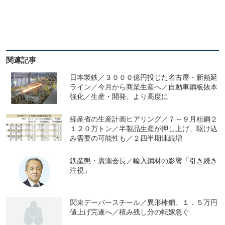
関連記事
日本製鉄／３０００億円投じた名古屋・新熱延
ライン／今月から商業生産へ／自動車鋼板抜本
強化／生産・開発、より高度に
経産省の生産計画ヒアリング／７～９月粗鋼２
１２０万トン／半製品生産が押し上げ、駆け込
み需要の可能性も／２四半期連続増
鉄産懇・廣瀬会長／輸入鋼材の影響「引き続き
注視」
関東デーバースチール／異形棒鋼、１．５万円
値上げ完遂へ／積み残し分の転嫁急ぐ