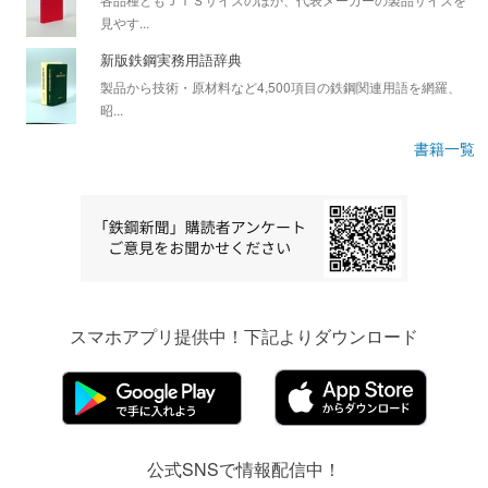
見やす...
新版鉄鋼実務用語辞典
製品から技術・原材料など4,500項目の鉄鋼関連用語を網羅、
昭...
書籍一覧
スマホアプリ提供中！下記よりダウンロード
公式SNSで情報配信中！