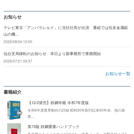
お知らせ
テレビ東京「アンパラレルド」に当社社長が出演 番組では住友金属鉱
山の機...
2026/08/04 12:00
仙台支局移転のお知らせ 本日より新事務所で業務開始
2026/07/21 09:37
お知らせ一覧
書籍紹介
【12/2発売】鉄鋼年鑑 令和7年度版
令和6年度業界動向の詳細 昭和30年創刊以来50年余、他の産
業...
第73版 鉄鋼重量ハンドブック
各品種ともＪＩＳサイズのほか、代表メーカーの製品サイズを