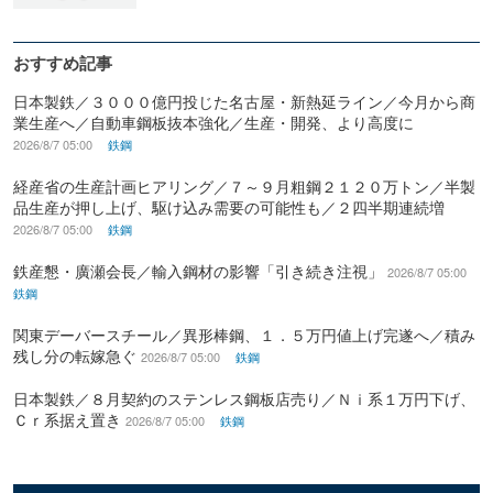
おすすめ記事
日本製鉄／３０００億円投じた名古屋・新熱延ライン／今月から商
業生産へ／自動車鋼板抜本強化／生産・開発、より高度に
2026/8/7 05:00
鉄鋼
経産省の生産計画ヒアリング／７～９月粗鋼２１２０万トン／半製
品生産が押し上げ、駆け込み需要の可能性も／２四半期連続増
2026/8/7 05:00
鉄鋼
鉄産懇・廣瀬会長／輸入鋼材の影響「引き続き注視」
2026/8/7 05:00
鉄鋼
関東デーバースチール／異形棒鋼、１．５万円値上げ完遂へ／積み
残し分の転嫁急ぐ
2026/8/7 05:00
鉄鋼
日本製鉄／８月契約のステンレス鋼板店売り／Ｎｉ系１万円下げ、
Ｃｒ系据え置き
2026/8/7 05:00
鉄鋼