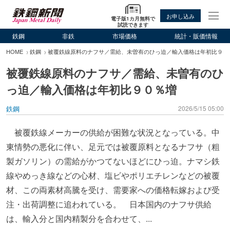
お申し込み
電子版1カ月無料で
試読できます
鉄鋼
非鉄
市場価格
統計・販価情報
HOME
鉄鋼
被覆鉄線原料のナフサ／需給、未曽有のひっ迫／輸入価格は年初比９０
被覆鉄線原料のナフサ／需給、未曽有のひ
っ迫／輸入価格は年初比９０％増
鉄鋼
2026/5/15 05:00
被覆鉄線メーカーの供給が困難な状況となっている。中
東情勢の悪化に伴い、足元では被覆原料となるナフサ（粗
製ガソリン）の需給がかつてないほどにひっ迫。ナマシ鉄
線やめっき線などの心材、塩ビやポリエチレンなどの被覆
材、この両素材高騰を受け、需要家への価格転嫁および受
注・出荷調整に追われている。 日本国内のナフサ供給
は、輸入分と国内精製分を合わせて、...