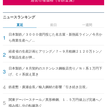
ニュースランキング
直近
前日
一週間
日本製鉄／３０００億円投じた名古屋・新熱延ライン／今月か
ら商業生産へ／...
経産省の生産計画ヒアリング／７～９月粗鋼２１２０万トン／
半製品生産が押...
日本製鉄／８月契約のステンレス鋼板店売り／Ｎｉ系１万円下
げ、Ｃｒ系据え置き
鉄産懇・廣瀬会長／輸入鋼材の影響「引き続き注視」
関東デーバースチール／異形棒鋼、１．５万円値上げ完遂へ／
積み残し分の転嫁急ぐ