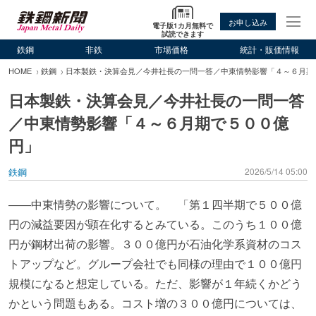
お申し込み
電子版1カ月無料で
試読できます
鉄鋼
非鉄
市場価格
統計・販価情報
HOME
鉄鋼
日本製鉄・決算会見／今井社長の一問一答／中東情勢影響「４～６月期
日本製鉄・決算会見／今井社長の一問一答
／中東情勢影響「４～６月期で５００億
円」
鉄鋼
2026/5/14 05:00
――中東情勢の影響について。 「第１四半期で５００億
円の減益要因が顕在化するとみている。このうち１００億
円が鋼材出荷の影響。３００億円が石油化学系資材のコス
トアップなど。グループ会社でも同様の理由で１００億円
規模になると想定している。ただ、影響が１年続くかどう
かという問題もある。コスト増の３００億円については、