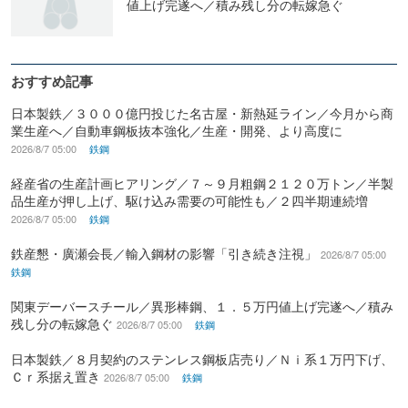
値上げ完遂へ／積み残し分の転嫁急ぐ
おすすめ記事
日本製鉄／３０００億円投じた名古屋・新熱延ライン／今月から商
業生産へ／自動車鋼板抜本強化／生産・開発、より高度に
2026/8/7 05:00
鉄鋼
経産省の生産計画ヒアリング／７～９月粗鋼２１２０万トン／半製
品生産が押し上げ、駆け込み需要の可能性も／２四半期連続増
2026/8/7 05:00
鉄鋼
鉄産懇・廣瀬会長／輸入鋼材の影響「引き続き注視」
2026/8/7 05:00
鉄鋼
関東デーバースチール／異形棒鋼、１．５万円値上げ完遂へ／積み
残し分の転嫁急ぐ
2026/8/7 05:00
鉄鋼
日本製鉄／８月契約のステンレス鋼板店売り／Ｎｉ系１万円下げ、
Ｃｒ系据え置き
2026/8/7 05:00
鉄鋼