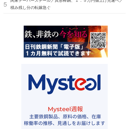
関東デーバースチール／異形棒鋼、１．５万円値上げ完遂へ／
積み残し分の転嫁急ぐ