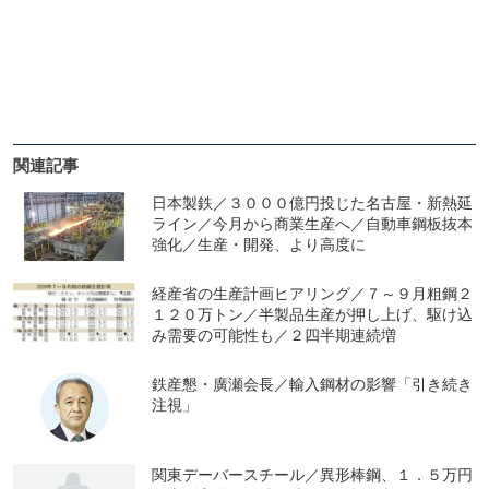
関連記事
日本製鉄／３０００億円投じた名古屋・新熱延
ライン／今月から商業生産へ／自動車鋼板抜本
強化／生産・開発、より高度に
経産省の生産計画ヒアリング／７～９月粗鋼２
１２０万トン／半製品生産が押し上げ、駆け込
み需要の可能性も／２四半期連続増
鉄産懇・廣瀬会長／輸入鋼材の影響「引き続き
注視」
関東デーバースチール／異形棒鋼、１．５万円