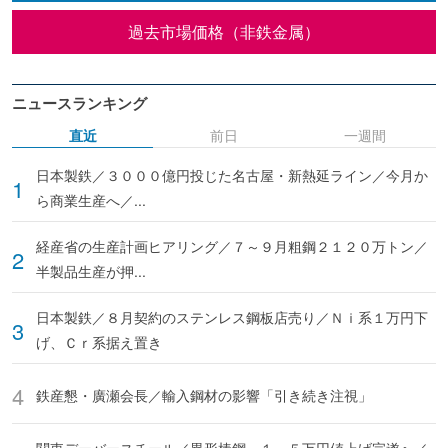
過去市場価格（非鉄金属）
ニュースランキング
直近
前日
一週間
日本製鉄／３０００億円投じた名古屋・新熱延ライン／今月か
ら商業生産へ／...
経産省の生産計画ヒアリング／７～９月粗鋼２１２０万トン／
半製品生産が押...
日本製鉄／８月契約のステンレス鋼板店売り／Ｎｉ系１万円下
げ、Ｃｒ系据え置き
鉄産懇・廣瀬会長／輸入鋼材の影響「引き続き注視」