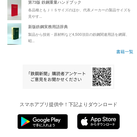
第73版 鉄鋼重量ハンドブック
各品種ともＪＩＳサイズのほか、代表メーカーの製品サイズを
見やす...
新版鉄鋼実務用語辞典
製品から技術・原材料など4,500項目の鉄鋼関連用語を網羅、
昭...
書籍一覧
スマホアプリ提供中！下記よりダウンロード