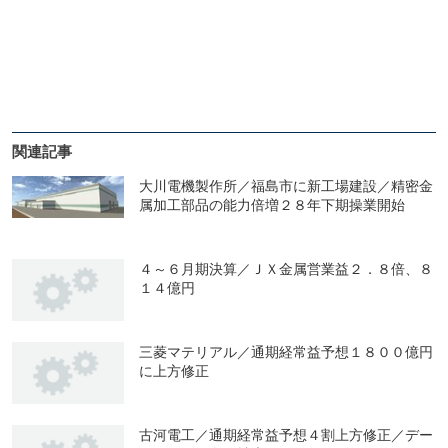
関連記事
大川電機製作所／福島市に新工場建設／精密金
属加工部品の能力倍増２８年下期操業開始
４～６月期決算／ＪＸ金属営業益２．８倍、８
１４億円
三菱マテリアル／通期経常益予想１８００億円
に上方修正
古河電工／通期経常益予想４割上方修正／デー