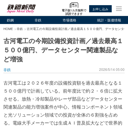
お申し込み
電子版1カ月無料で
試読できます
鉄鋼
非鉄
市場価格
統計・販価情報
HOME
非鉄
古河電工の今期設備投資計画／過去最高１５００億円、データセンター
古河電工の今期設備投資計画／過去最高１
５００億円、データセンター関連製品な
ど増強
非鉄
2026/5/14 05:00
古河電工は２０２６年度の設備投資額を過去最高となる１
５００億円で計画している。前年度比で約２・６倍に拡大
させる。放熱・冷却製品やレーザ部品などデータセンター
関連製品の能力増強案件が中心。情報コンポーネント領域
と光ソリューション領域での投資が全体の６割強を占め
る。電線大手メーカーでは生成ＡＩ普及拡大などで世界的