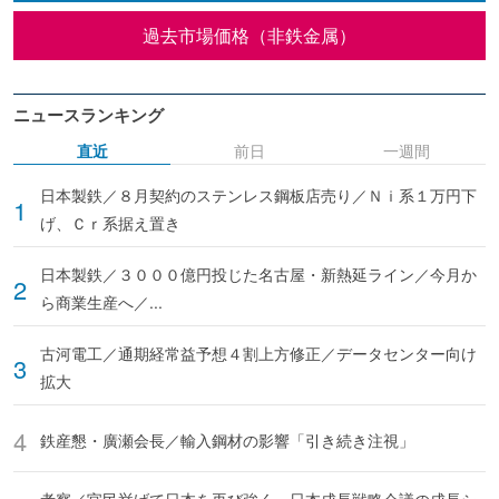
過去市場価格（非鉄金属）
ニュースランキング
直近
前日
一週間
日本製鉄／８月契約のステンレス鋼板店売り／Ｎｉ系１万円下
げ、Ｃｒ系据え置き
日本製鉄／３０００億円投じた名古屋・新熱延ライン／今月か
ら商業生産へ／...
古河電工／通期経常益予想４割上方修正／データセンター向け
拡大
鉄産懇・廣瀬会長／輸入鋼材の影響「引き続き注視」