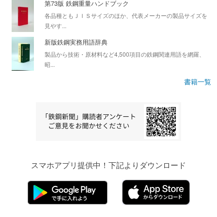
第73版 鉄鋼重量ハンドブック
各品種ともＪＩＳサイズのほか、代表メーカーの製品サイズを
見やす...
新版鉄鋼実務用語辞典
製品から技術・原材料など4,500項目の鉄鋼関連用語を網羅、
昭...
書籍一覧
スマホアプリ提供中！下記よりダウンロード