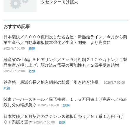
タセンター向け拡大
おすすめ記事
日本製鉄／３０００億円投じた名古屋・新熱延ライン／今月から商
業生産へ／自動車鋼板抜本強化／生産・開発、より高度に
2026/8/7 05:00
鉄鋼
経産省の生産計画ヒアリング／７～９月粗鋼２１２０万トン／半製
品生産が押し上げ、駆け込み需要の可能性も／２四半期連続増
2026/8/7 05:00
鉄鋼
鉄産懇・廣瀬会長／輸入鋼材の影響「引き続き注視」
2026/8/7 05:00
鉄鋼
関東デーバースチール／異形棒鋼、１．５万円値上げ完遂へ／積み
残し分の転嫁急ぐ
2026/8/7 05:00
鉄鋼
日本製鉄／８月契約のステンレス鋼板店売り／Ｎｉ系１万円下げ、
Ｃｒ系据え置き
2026/8/7 05:00
鉄鋼