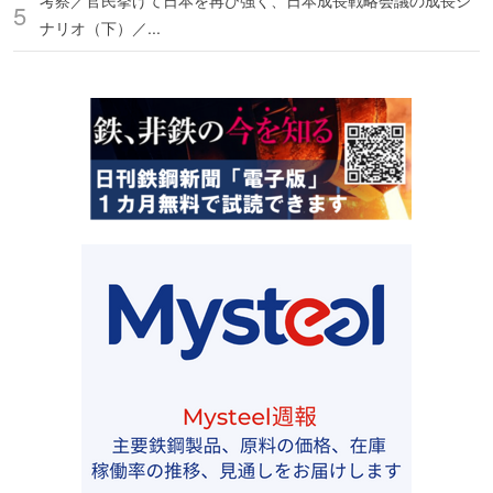
考察／官民挙げて日本を再び強く、日本成長戦略会議の成長シ
ナリオ（下）／...