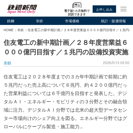
お申し込み
電子版1カ月無料で
試読できます
鉄鋼
非鉄
市場価格
統計・販価情報
HOME
非鉄
住友電工の新中期計画／２８年度営業益６０００億円目指す／１兆円の
住友電工の新中期計画／２８年度営業益６
０００億円目指す／１兆円の設備投資実施
非鉄
2026/5/13 05:00
住友電工は２０２８年度までの３カ年中期計画で前期に約
５兆円だった売上高について６兆円、約４２００億円だっ
た営業利益については６千億円を目指すと発表した。デジ
タルＡＩ・エネルギー・モビリティの３分野とその融合領
域に注力。デジタルＡＩ分野では北米の超大型データセン
ター市場向けのシェア向上を図る。エネルギー分野ではグ
ローバルにケーブル製造・施工能力...