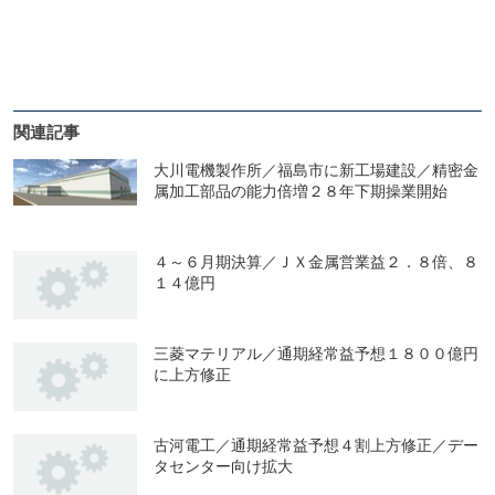
関連記事
大川電機製作所／福島市に新工場建設／精密金
属加工部品の能力倍増２８年下期操業開始
４～６月期決算／ＪＸ金属営業益２．８倍、８
１４億円
三菱マテリアル／通期経常益予想１８００億円
に上方修正
古河電工／通期経常益予想４割上方修正／デー
タセンター向け拡大