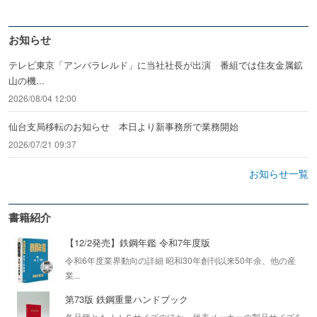
お知らせ
テレビ東京「アンパラレルド」に当社社長が出演 番組では住友金属鉱
山の機...
2026/08/04 12:00
仙台支局移転のお知らせ 本日より新事務所で業務開始
2026/07/21 09:37
お知らせ一覧
書籍紹介
【12/2発売】鉄鋼年鑑 令和7年度版
令和6年度業界動向の詳細 昭和30年創刊以来50年余、他の産
業...
第73版 鉄鋼重量ハンドブック
各品種ともＪＩＳサイズのほか、代表メーカーの製品サイズを