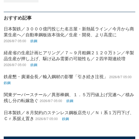
おすすめ記事
日本製鉄／３０００億円投じた名古屋・新熱延ライン／今月から商
業生産へ／自動車鋼板抜本強化／生産・開発、より高度に
2026/8/7 05:00
鉄鋼
経産省の生産計画ヒアリング／７～９月粗鋼２１２０万トン／半製
品生産が押し上げ、駆け込み需要の可能性も／２四半期連続増
2026/8/7 05:00
鉄鋼
鉄産懇・廣瀬会長／輸入鋼材の影響「引き続き注視」
2026/8/7 05:00
鉄鋼
関東デーバースチール／異形棒鋼、１．５万円値上げ完遂へ／積み
残し分の転嫁急ぐ
2026/8/7 05:00
鉄鋼
日本製鉄／８月契約のステンレス鋼板店売り／Ｎｉ系１万円下げ、
Ｃｒ系据え置き
2026/8/7 05:00
鉄鋼