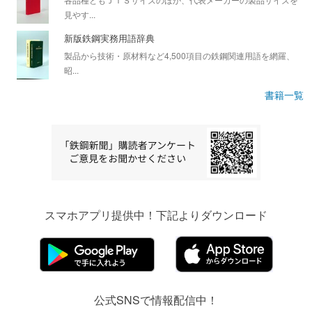
見やす...
新版鉄鋼実務用語辞典
製品から技術・原材料など4,500項目の鉄鋼関連用語を網羅、
昭...
書籍一覧
スマホアプリ提供中！下記よりダウンロード
公式SNSで情報配信中！