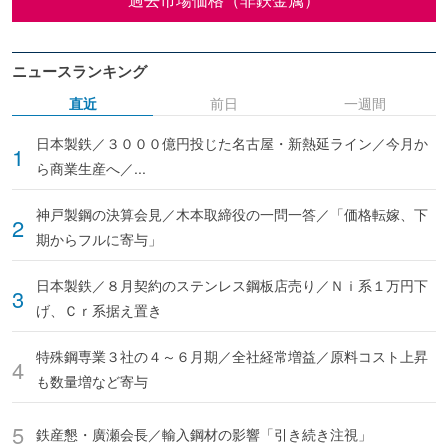
ニュースランキング
直近
前日
一週間
日本製鉄／３０００億円投じた名古屋・新熱延ライン／今月か
ら商業生産へ／...
神戸製鋼の決算会見／木本取締役の一問一答／「価格転嫁、下
期からフルに寄与」
日本製鉄／８月契約のステンレス鋼板店売り／Ｎｉ系１万円下
げ、Ｃｒ系据え置き
特殊鋼専業３社の４～６月期／全社経常増益／原料コスト上昇
も数量増など寄与
鉄産懇・廣瀬会長／輸入鋼材の影響「引き続き注視」