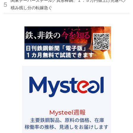
関東デーバースチール／異形棒鋼、１．５万円値上げ完遂へ／
積み残し分の転嫁急ぐ