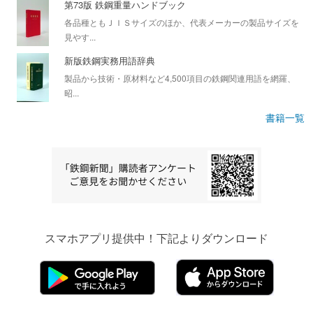
第73版 鉄鋼重量ハンドブック
各品種ともＪＩＳサイズのほか、代表メーカーの製品サイズを
見やす...
新版鉄鋼実務用語辞典
製品から技術・原材料など4,500項目の鉄鋼関連用語を網羅、
昭...
書籍一覧
スマホアプリ提供中！下記よりダウンロード