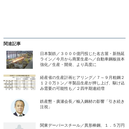
関連記事
日本製鉄／３０００億円投じた名古屋・新熱延
ライン／今月から商業生産へ／自動車鋼板抜本
強化／生産・開発、より高度に
経産省の生産計画ヒアリング／７～９月粗鋼２
１２０万トン／半製品生産が押し上げ、駆け込
み需要の可能性も／２四半期連続増
鉄産懇・廣瀬会長／輸入鋼材の影響「引き続き
注視」
関東デーバースチール／異形棒鋼、１．５万円