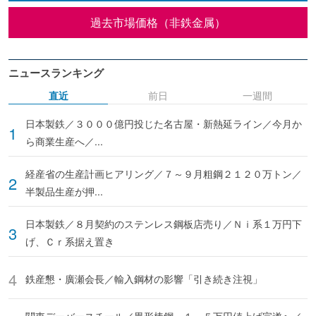
過去市場価格（非鉄金属）
ニュースランキング
直近
前日
一週間
日本製鉄／３０００億円投じた名古屋・新熱延ライン／今月か
ら商業生産へ／...
経産省の生産計画ヒアリング／７～９月粗鋼２１２０万トン／
半製品生産が押...
日本製鉄／８月契約のステンレス鋼板店売り／Ｎｉ系１万円下
げ、Ｃｒ系据え置き
鉄産懇・廣瀬会長／輸入鋼材の影響「引き続き注視」