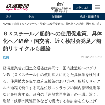
お申し込み
電子版1カ月無料で
試読できます
鉄鋼
非鉄
市場価格
統計・販価情報
HOME
鉄鋼
ＧＸスチール／船舶への使用促進策、具体化へ／経産・国交省、近く検
ＧＸスチール／船舶への使用促進策、具体
化へ／経産・国交省、近く検討会発足／船
舶リサイクルも議論
鉄鋼
2026/5/13 05:00
経済産業省と国土交通省は共同で、国内建造船へのグリー
ン鉄（ＧＸスチール）の使用拡大に向けた具体策を検討す
る。使用拡大を促す政府支援策のあり方や、船舶リサイク
ルの過程で発生する高品位鉄スクラップの国内循環促進策
などを模索する。政府の「造船業再生策」の一環。近く、
造船・鉄鋼の関連団体などで構成する検討会を立ち上げ