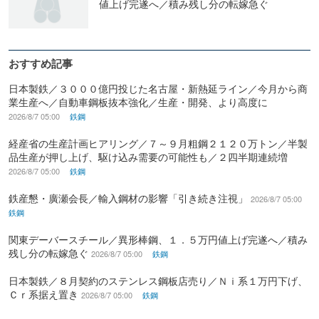
値上げ完遂へ／積み残し分の転嫁急ぐ
おすすめ記事
日本製鉄／３０００億円投じた名古屋・新熱延ライン／今月から商
業生産へ／自動車鋼板抜本強化／生産・開発、より高度に
2026/8/7 05:00
鉄鋼
経産省の生産計画ヒアリング／７～９月粗鋼２１２０万トン／半製
品生産が押し上げ、駆け込み需要の可能性も／２四半期連続増
2026/8/7 05:00
鉄鋼
鉄産懇・廣瀬会長／輸入鋼材の影響「引き続き注視」
2026/8/7 05:00
鉄鋼
関東デーバースチール／異形棒鋼、１．５万円値上げ完遂へ／積み
残し分の転嫁急ぐ
2026/8/7 05:00
鉄鋼
日本製鉄／８月契約のステンレス鋼板店売り／Ｎｉ系１万円下げ、
Ｃｒ系据え置き
2026/8/7 05:00
鉄鋼