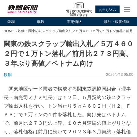
お申し込み
電子版1カ月無料で
試読できます
鉄鋼
非鉄
市場価格
統計・販価情報
HOME
鉄鋼
関東の鉄スクラップ輸出入札／５万４６０２円で１万トン落札／前月比
関東の鉄スクラップ輸出入札／５万４６０
２円で１万トン落札／前月比２７３円高、
３年ぶり高値／ベトナム向け
鉄鋼
2026/5/13 05:00
関東地区ヤード業者で構成する関東鉄源協同組合（理事
長・南光司ミナミ社長）は１２日、５月契約の鉄スクラッ
プ輸出入札を行い、トン当たり５万４６０２円（Ｈ２、Ｆ
ＡＳ）で１万トンの１件を落札した。向け先はベトナム
で、前月比２７３円の上昇。１０カ月連続の値上がりとな
り、落札価格は前月に続いて２０２３年３月契約（落札価