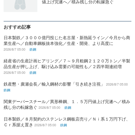
値上げ完遂へ／積み残し分の転嫁急ぐ
おすすめ記事
日本製鉄／３０００億円投じた名古屋・新熱延ライン／今月から商
業生産へ／自動車鋼板抜本強化／生産・開発、より高度に
2026/8/7 05:00
鉄鋼
経産省の生産計画ヒアリング／７～９月粗鋼２１２０万トン／半製
品生産が押し上げ、駆け込み需要の可能性も／２四半期連続増
2026/8/7 05:00
鉄鋼
鉄産懇・廣瀬会長／輸入鋼材の影響「引き続き注視」
2026/8/7 05:00
鉄鋼
関東デーバースチール／異形棒鋼、１．５万円値上げ完遂へ／積み
残し分の転嫁急ぐ
2026/8/7 05:00
鉄鋼
日本製鉄／８月契約のステンレス鋼板店売り／Ｎｉ系１万円下げ、
Ｃｒ系据え置き
2026/8/7 05:00
鉄鋼