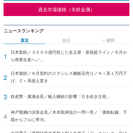
過去市場価格（非鉄金属）
ニュースランキング
直近
前日
一週間
日本製鉄／３０００億円投じた名古屋・新熱延ライン／今月か
ら商業生産へ／...
日本製鉄／８月契約のステンレス鋼板店売り／Ｎｉ系１万円下
げ、Ｃｒ系据え置き
鉄産懇・廣瀬会長／輸入鋼材の影響「引き続き注視」
神戸製鋼の決算会見／木本取締役の一問一答／「価格転嫁、下
期からフルに寄与」