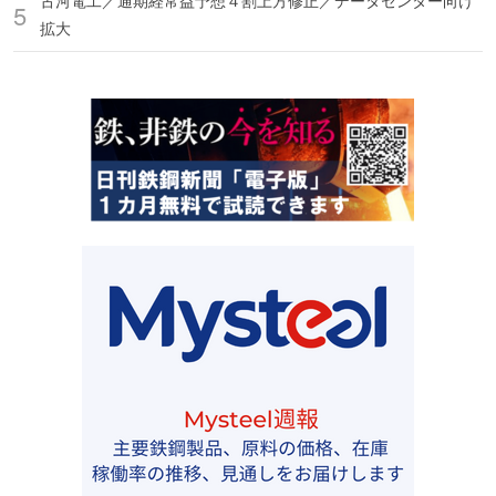
古河電工／通期経常益予想４割上方修正／データセンター向け
拡大