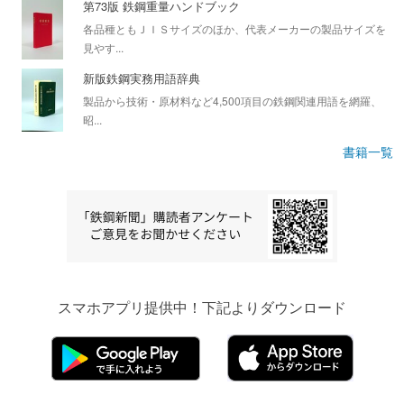
第73版 鉄鋼重量ハンドブック
各品種ともＪＩＳサイズのほか、代表メーカーの製品サイズを
見やす...
新版鉄鋼実務用語辞典
製品から技術・原材料など4,500項目の鉄鋼関連用語を網羅、
昭...
書籍一覧
スマホアプリ提供中！下記よりダウンロード