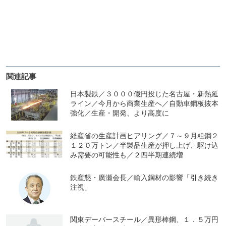
関連記事
日本製鉄／３０００億円投じた名古屋・新熱延
ライン／今月から商業生産へ／自動車鋼板抜本
強化／生産・開発、より高度に
経産省の生産計画ヒアリング／７～９月粗鋼２
１２０万トン／半製品生産が押し上げ、駆け込
み需要の可能性も／２四半期連続増
鉄産懇・廣瀬会長／輸入鋼材の影響「引き続き
注視」
関東デーバースチール／異形棒鋼、１．５万円