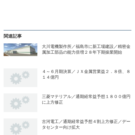
関連記事
大川電機製作所／福島市に新工場建設／精密金
属加工部品の能力倍増２８年下期操業開始
４～６月期決算／ＪＸ金属営業益２．８倍、８
１４億円
三菱マテリアル／通期経常益予想１８００億円
に上方修正
古河電工／通期経常益予想４割上方修正／デー
タセンター向け拡大