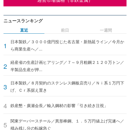
ニュースランキング
直近
前日
一週間
日本製鉄／３０００億円投じた名古屋・新熱延ライン／今月か
ら商業生産へ／...
経産省の生産計画ヒアリング／７～９月粗鋼２１２０万トン／
半製品生産が押...
日本製鉄／８月契約のステンレス鋼板店売り／Ｎｉ系１万円下
げ、Ｃｒ系据え置き
鉄産懇・廣瀬会長／輸入鋼材の影響「引き続き注視」
関東デーバースチール／異形棒鋼、１．５万円値上げ完遂へ／
積み残し分の転嫁急ぐ