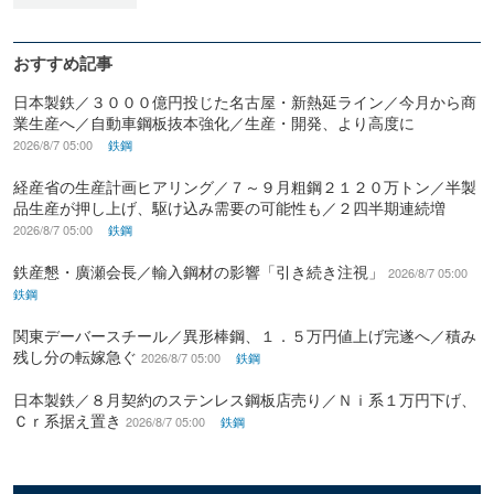
おすすめ記事
日本製鉄／３０００億円投じた名古屋・新熱延ライン／今月から商
業生産へ／自動車鋼板抜本強化／生産・開発、より高度に
2026/8/7 05:00
鉄鋼
経産省の生産計画ヒアリング／７～９月粗鋼２１２０万トン／半製
品生産が押し上げ、駆け込み需要の可能性も／２四半期連続増
2026/8/7 05:00
鉄鋼
鉄産懇・廣瀬会長／輸入鋼材の影響「引き続き注視」
2026/8/7 05:00
鉄鋼
関東デーバースチール／異形棒鋼、１．５万円値上げ完遂へ／積み
残し分の転嫁急ぐ
2026/8/7 05:00
鉄鋼
日本製鉄／８月契約のステンレス鋼板店売り／Ｎｉ系１万円下げ、
Ｃｒ系据え置き
2026/8/7 05:00
鉄鋼