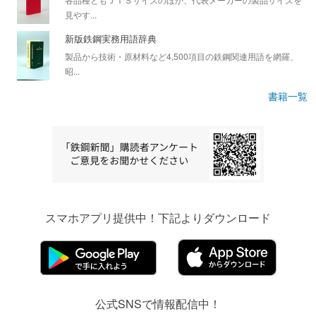
見やす...
新版鉄鋼実務用語辞典
製品から技術・原材料など4,500項目の鉄鋼関連用語を網羅、
昭...
書籍一覧
スマホアプリ提供中！下記よりダウンロード
公式SNSで情報配信中！