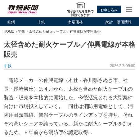
お申し込み
電子版1カ月無料で
試読できます
鉄鋼
非鉄
市場価格
統計・販価情報
HOME
非鉄
太径含めた耐火ケーブル／伸興電線が本格販売
太径含めた耐火ケーブル／伸興電線が本格
販売
非鉄
2026/5/8 05:00
電線メーカーの伸興電線（本社・香川県さぬき市、社
長・尾崎勝氏）は４月から、太径を含めた耐火ケーブルの
製造・販売を本格的に開始した。今後活況となる大型案件
向けに市場投入していく。 同社は消防用電線として、消
防用耐熱電線、警報ケーブルのラインアップを持ち、それ
ぞれ高いシェアを誇っている。新たに耐火ケーブルを加え
るため、８年前から消防庁の認定取得...