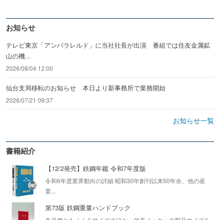
お知らせ
テレビ東京「アンパラレルド」に当社社長が出演 番組では住友金属鉱
山の機...
2026/08/04 12:00
仙台支局移転のお知らせ 本日より新事務所で業務開始
2026/07/21 09:37
お知らせ一覧
書籍紹介
【12/2発売】鉄鋼年鑑 令和7年度版
令和6年度業界動向の詳細 昭和30年創刊以来50年余、他の産
業...
第73版 鉄鋼重量ハンドブック
各品種ともＪＩＳサイズのほか、代表メーカーの製品サイズを