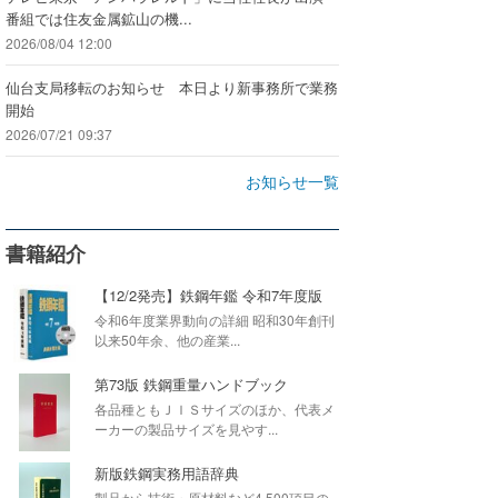
番組では住友金属鉱山の機...
2026/08/04 12:00
仙台支局移転のお知らせ 本日より新事務所で業務
開始
2026/07/21 09:37
お知らせ一覧
書籍紹介
【12/2発売】鉄鋼年鑑 令和7年度版
令和6年度業界動向の詳細 昭和30年創刊
以来50年余、他の産業...
第73版 鉄鋼重量ハンドブック
各品種ともＪＩＳサイズのほか、代表メ
ーカーの製品サイズを見やす...
新版鉄鋼実務用語辞典
製品から技術・原材料など4,500項目の