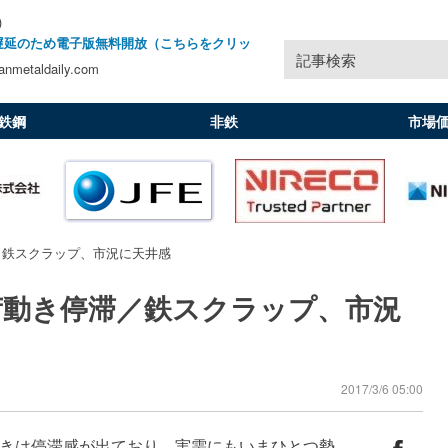
)
遅延のため電子版無料開放（こちらをクリッ
記事検索
nmetaldaily.com
鉄鋼
非鉄
市場
／鉄スクラップ、市況に天井感
荷動き停滞／鉄スクラップ、市況
2017/3/6 05:00
きは停滞感が出ており、実需にもいまひとつ勢