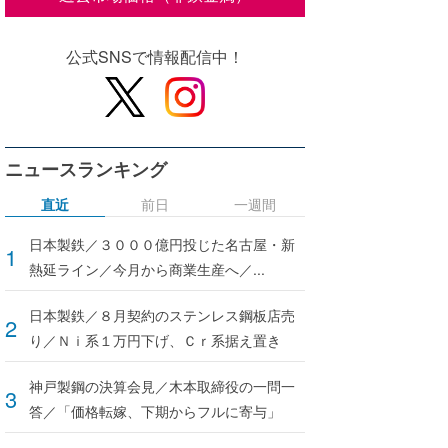
公式SNSで情報配信中！
ニュースランキング
直近
前日
一週間
日本製鉄／３０００億円投じた名古屋・新
熱延ライン／今月から商業生産へ／...
日本製鉄／８月契約のステンレス鋼板店売
り／Ｎｉ系１万円下げ、Ｃｒ系据え置き
神戸製鋼の決算会見／木本取締役の一問一
答／「価格転嫁、下期からフルに寄与」