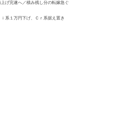
値上げ完遂へ／積み残し分の転嫁急ぐ
Ｎｉ系１万円下げ、Ｃｒ系据え置き