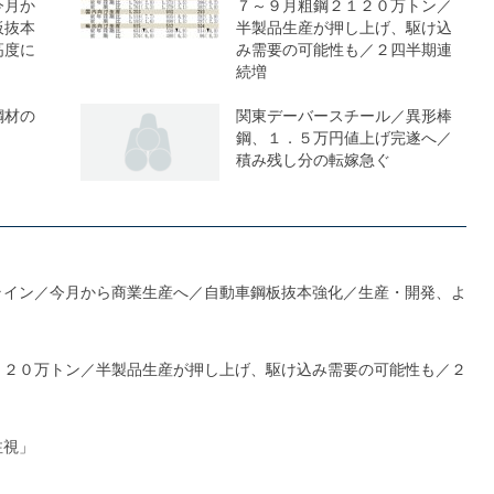
今月か
７～９月粗鋼２１２０万トン／
板抜本
半製品生産が押し上げ、駆け込
高度に
み需要の可能性も／２四半期連
続増
鋼材の
関東デーバースチール／異形棒
鋼、１．５万円値上げ完遂へ／
積み残し分の転嫁急ぐ
ライン／今月から商業生産へ／自動車鋼板抜本強化／生産・開発、よ
１２０万トン／半製品生産が押し上げ、駆け込み需要の可能性も／２
注視」