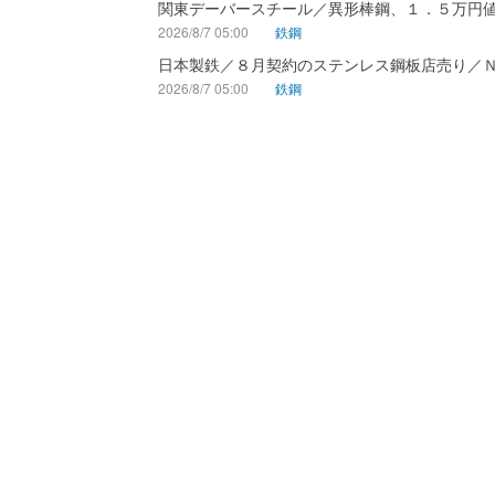
関東デーバースチール／異形棒鋼、１．５万円
2026/8/7 05:00
鉄鋼
日本製鉄／８月契約のステンレス鋼板店売り／
2026/8/7 05:00
鉄鋼