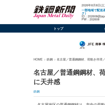
2026年8月8日(土
一部地域で配送
ク）
ID：202608@japa
PW：202608
トップ
HOME
鉄鋼
名古屋／普通鋼鋼材、荷動き停滞
名古屋／普通鋼鋼材、
に天井感
鉄鋼
名古屋地区の普通鋼鋼材は、市中の荷動