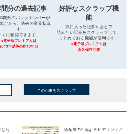
年間分の過去記事
好評なスクラップ機
能
3年間分のバックナンバーが
能だから、過去の業界状況
気に入った記事やあとで
も
読みたい記事をスクラップして、
すぐに確認できます。
まとめておく機能が便利です。
※電子版プレミアムは
※電子版プレミアムは
2013年以降の約13年分
永久保存可能
この記事をスクラップ
投じた
経産省の生産計画ヒアリング／