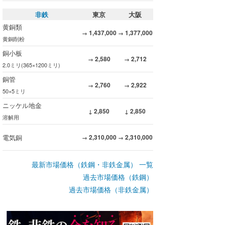
非鉄
東京
大阪
黄銅類
1,437,000
1,377,000
→
→
黄銅削粉
銅小板
2,580
2,712
→
→
2.0ミリ(365×1200ミリ)
銅管
2,760
2,922
→
→
50×5ミリ
ニッケル地金
2,850
2,850
↓
↓
溶解用
電気銅
2,310,000
2,310,000
→
→
最新市場価格（鉄鋼・非鉄金属） 一覧
過去市場価格（鉄鋼）
過去市場価格（非鉄金属）