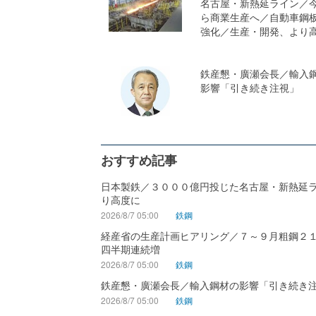
名古屋・新熱延ライン／
ら商業生産へ／自動車鋼
強化／生産・開発、より
鉄産懇・廣瀬会長／輸入
影響「引き続き注視」
おすすめ記事
日本製鉄／３０００億円投じた名古屋・新熱延
り高度に
2026/8/7 05:00
鉄鋼
経産省の生産計画ヒアリング／７～９月粗鋼２
四半期連続増
2026/8/7 05:00
鉄鋼
鉄産懇・廣瀬会長／輸入鋼材の影響「引き続き
2026/8/7 05:00
鉄鋼