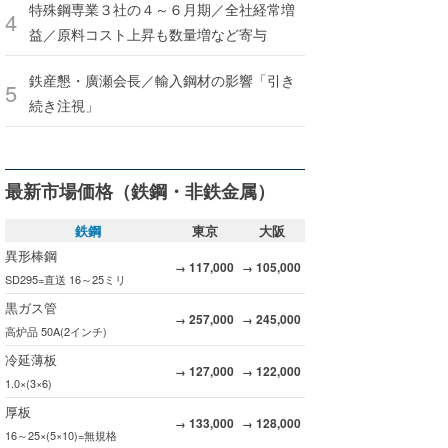
特殊鋼専業３社の４～６月期／全社経常増
益／原料コスト上昇も数量増など寄与
鉄産懇・廣瀬会長／輸入鋼材の影響「引き
続き注視」
最新市場価格（鉄鋼・非鉄金属）
鉄鋼
東京
大阪
異形棒鋼
117,000
105,000
→
→
SD295=直送 16～25ミリ
黒ガス管
257,000
245,000
→
→
高炉品 50A(2インチ)
冷延薄板
127,000
122,000
→
→
1.0×(3×6)
厚板
133,000
128,000
→
→
16～25×(5×10)=無規格