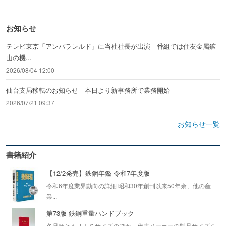
お知らせ
テレビ東京「アンパラレルド」に当社社長が出演 番組では住友金属鉱
山の機...
2026/08/04 12:00
仙台支局移転のお知らせ 本日より新事務所で業務開始
2026/07/21 09:37
お知らせ一覧
書籍紹介
【12/2発売】鉄鋼年鑑 令和7年度版
令和6年度業界動向の詳細 昭和30年創刊以来50年余、他の産
業...
第73版 鉄鋼重量ハンドブック
各品種ともＪＩＳサイズのほか、代表メーカーの製品サイズを