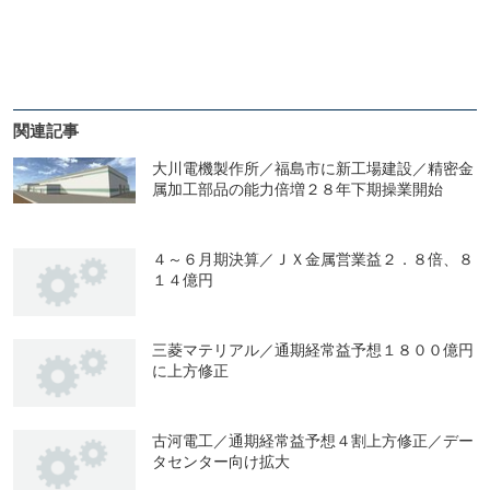
関連記事
大川電機製作所／福島市に新工場建設／精密金
属加工部品の能力倍増２８年下期操業開始
４～６月期決算／ＪＸ金属営業益２．８倍、８
１４億円
三菱マテリアル／通期経常益予想１８００億円
に上方修正
古河電工／通期経常益予想４割上方修正／デー
タセンター向け拡大