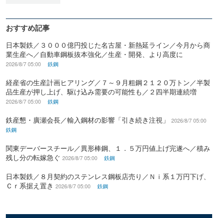
おすすめ記事
日本製鉄／３０００億円投じた名古屋・新熱延ライン／今月から商
業生産へ／自動車鋼板抜本強化／生産・開発、より高度に
2026/8/7 05:00
鉄鋼
経産省の生産計画ヒアリング／７～９月粗鋼２１２０万トン／半製
品生産が押し上げ、駆け込み需要の可能性も／２四半期連続増
2026/8/7 05:00
鉄鋼
鉄産懇・廣瀬会長／輸入鋼材の影響「引き続き注視」
2026/8/7 05:00
鉄鋼
関東デーバースチール／異形棒鋼、１．５万円値上げ完遂へ／積み
残し分の転嫁急ぐ
2026/8/7 05:00
鉄鋼
日本製鉄／８月契約のステンレス鋼板店売り／Ｎｉ系１万円下げ、
Ｃｒ系据え置き
2026/8/7 05:00
鉄鋼