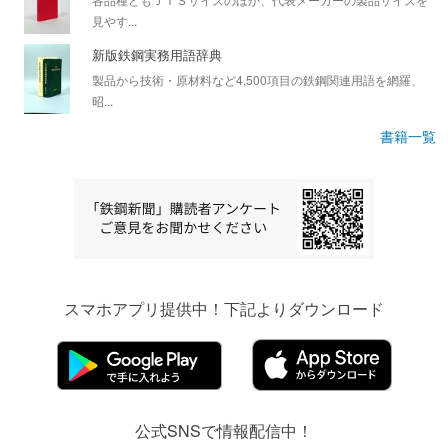
見やす...
新版鉄鋼実務用語辞典
製品から技術・原材料など4,500項目の鉄鋼関連用語を網羅、
昭...
書籍一覧
スマホアプリ提供中！下記よりダウンロード
公式SNSで情報配信中！