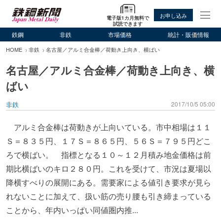
お申し込み
電子版1カ月無料で
試読できます
鉄鋼
非鉄
市場価格
統計・販価情報
HOME
非鉄
名古屋／アルミ合金棒／荷動き上向き、横ばい
名古屋／アルミ合金棒／荷動き上向き、横
ばい
非鉄
2017/10/5 05:00
アルミ合金棒は荷動きが上向いている。市中相場は１１
Ｓ＝８３５円、１７Ｓ＝８６５円、５６Ｓ＝７９５円どこ
ろで横ばい。 指標となる１０～１２月積み地金価格は前
期比横ばいのキロ２８０円。これを受けて、市況は夏場以
降横すべりの展開にある。需要家による値引き要求が見ら
れないことに加えて、扱い筋の売り腰も引き締まっている
ことから、年内いっぱい同値圏内推...