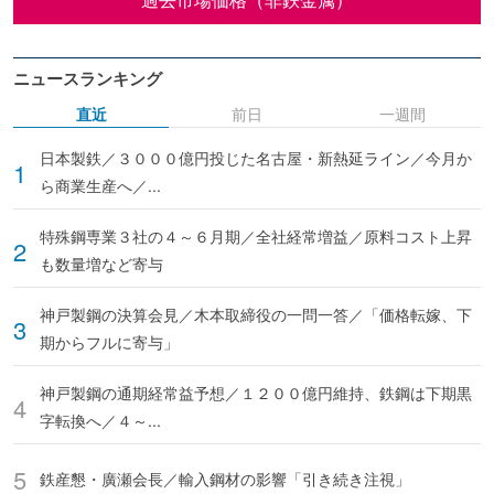
ニュースランキング
直近
前日
一週間
日本製鉄／３０００億円投じた名古屋・新熱延ライン／今月か
ら商業生産へ／...
特殊鋼専業３社の４～６月期／全社経常増益／原料コスト上昇
も数量増など寄与
神戸製鋼の決算会見／木本取締役の一問一答／「価格転嫁、下
期からフルに寄与」
神戸製鋼の通期経常益予想／１２００億円維持、鉄鋼は下期黒
字転換へ／４～...
鉄産懇・廣瀬会長／輸入鋼材の影響「引き続き注視」