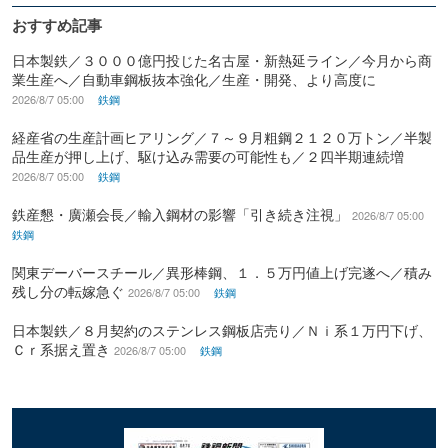
おすすめ記事
日本製鉄／３０００億円投じた名古屋・新熱延ライン／今月から商
業生産へ／自動車鋼板抜本強化／生産・開発、より高度に
2026/8/7 05:00
鉄鋼
経産省の生産計画ヒアリング／７～９月粗鋼２１２０万トン／半製
品生産が押し上げ、駆け込み需要の可能性も／２四半期連続増
2026/8/7 05:00
鉄鋼
鉄産懇・廣瀬会長／輸入鋼材の影響「引き続き注視」
2026/8/7 05:00
鉄鋼
関東デーバースチール／異形棒鋼、１．５万円値上げ完遂へ／積み
残し分の転嫁急ぐ
2026/8/7 05:00
鉄鋼
日本製鉄／８月契約のステンレス鋼板店売り／Ｎｉ系１万円下げ、
Ｃｒ系据え置き
2026/8/7 05:00
鉄鋼