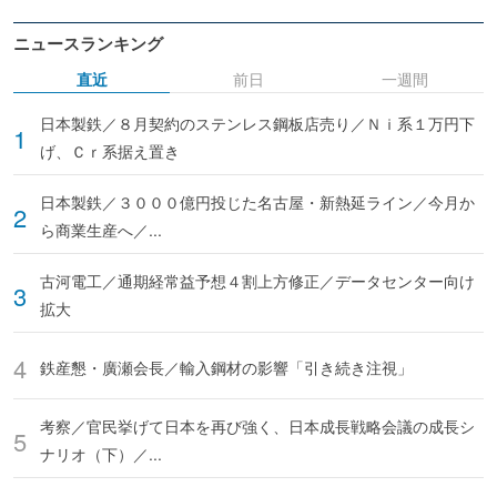
ニュースランキング
直近
前日
一週間
日本製鉄／８月契約のステンレス鋼板店売り／Ｎｉ系１万円下
げ、Ｃｒ系据え置き
日本製鉄／３０００億円投じた名古屋・新熱延ライン／今月か
ら商業生産へ／...
古河電工／通期経常益予想４割上方修正／データセンター向け
拡大
鉄産懇・廣瀬会長／輸入鋼材の影響「引き続き注視」
考察／官民挙げて日本を再び強く、日本成長戦略会議の成長シ
ナリオ（下）／...