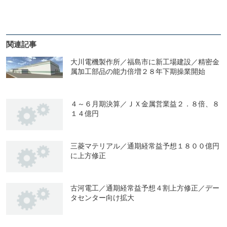
関連記事
大川電機製作所／福島市に新工場建設／精密金
属加工部品の能力倍増２８年下期操業開始
４～６月期決算／ＪＸ金属営業益２．８倍、８
１４億円
三菱マテリアル／通期経常益予想１８００億円
に上方修正
古河電工／通期経常益予想４割上方修正／デー
タセンター向け拡大