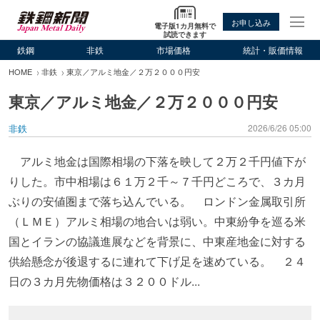
お申し込み
電子版1カ月無料で
試読できます
鉄鋼
非鉄
市場価格
統計・販価情報
HOME
非鉄
東京／アルミ地金／２万２０００円安
東京／アルミ地金／２万２０００円安
非鉄
2026/6/26 05:00
アルミ地金は国際相場の下落を映して２万２千円値下が
りした。市中相場は６１万２千～７千円どころで、３カ月
ぶりの安値圏まで落ち込んでいる。 ロンドン金属取引所
（ＬＭＥ）アルミ相場の地合いは弱い。中東紛争を巡る米
国とイランの協議進展などを背景に、中東産地金に対する
供給懸念が後退するに連れて下げ足を速めている。 ２４
日の３カ月先物価格は３２００ドル...