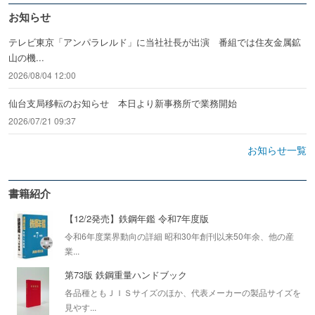
お知らせ
テレビ東京「アンパラレルド」に当社社長が出演 番組では住友金属鉱
山の機...
2026/08/04 12:00
仙台支局移転のお知らせ 本日より新事務所で業務開始
2026/07/21 09:37
お知らせ一覧
書籍紹介
【12/2発売】鉄鋼年鑑 令和7年度版
令和6年度業界動向の詳細 昭和30年創刊以来50年余、他の産
業...
第73版 鉄鋼重量ハンドブック
各品種ともＪＩＳサイズのほか、代表メーカーの製品サイズを
見やす...