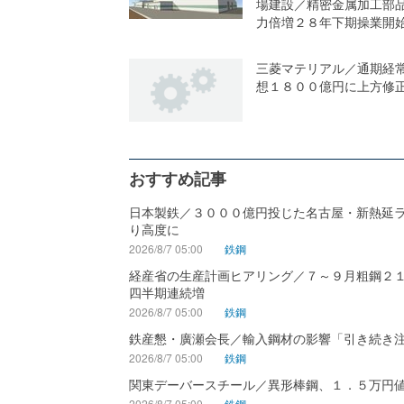
場建設／精密金属加工部
力倍増２８年下期操業開
三菱マテリアル／通期経
想１８００億円に上方修
おすすめ記事
日本製鉄／３０００億円投じた名古屋・新熱延
り高度に
2026/8/7 05:00
鉄鋼
経産省の生産計画ヒアリング／７～９月粗鋼２
四半期連続増
2026/8/7 05:00
鉄鋼
鉄産懇・廣瀬会長／輸入鋼材の影響「引き続き
2026/8/7 05:00
鉄鋼
関東デーバースチール／異形棒鋼、１．５万円
2026/8/7 05:00
鉄鋼