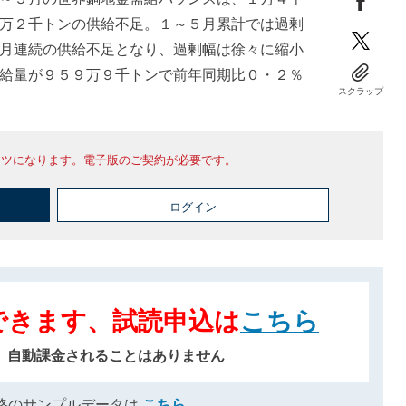
万２千トンの供給不足。１～５月累計では過剰
月連続の供給不足となり、過剰幅は徐々に縮小
給量が９５９万９千トンで前年同期比０・２％
スクラップ
ンツになります。電子版のご契約が必要です。
ログイン
できます、試読申込は
こちら
、自動課金されることはありません
格のサンプルデータは
こちら