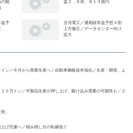
品の能
益２．８倍、８１４億円
始
常益予
古河電工／通期経常益予想４割
正
上方修正／データセンター向け
拡大
ライン／今月から商業生産へ／自動車鋼板抜本強化／生産・開発、よ
１２０万トン／半製品生産が押し上げ、駆け込み需要の可能性も／２
注視」
値上げ完遂へ／積み残し分の転嫁急ぐ