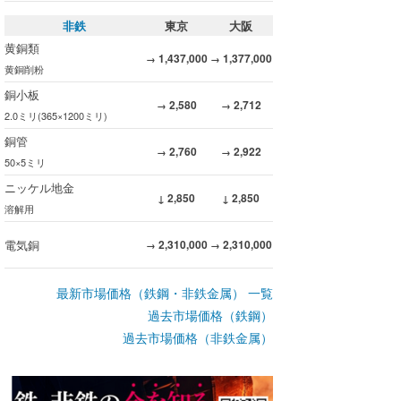
非鉄
東京
大阪
黄銅類
1,437,000
1,377,000
→
→
黄銅削粉
銅小板
2,580
2,712
→
→
2.0ミリ(365×1200ミリ)
銅管
2,760
2,922
→
→
50×5ミリ
ニッケル地金
2,850
2,850
↓
↓
溶解用
電気銅
2,310,000
2,310,000
→
→
最新市場価格（鉄鋼・非鉄金属） 一覧
過去市場価格（鉄鋼）
過去市場価格（非鉄金属）