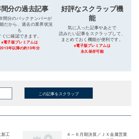
年間分の過去記事
好評なスクラップ機
能
3年間分のバックナンバーが
能だから、過去の業界状況
気に入った記事やあとで
も
読みたい記事をスクラップして、
すぐに確認できます。
まとめておく機能が便利です。
※電子版プレミアムは
※電子版プレミアムは
2013年以降の約13年分
永久保存可能
この記事をスクラップ
に新工
４～６月期決算／ＪＸ金属営業