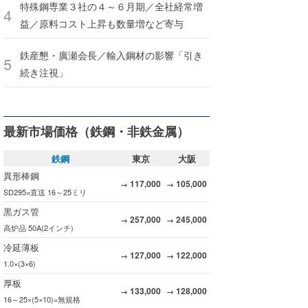
特殊鋼専業３社の４～６月期／全社経常増
益／原料コスト上昇も数量増など寄与
鉄産懇・廣瀬会長／輸入鋼材の影響「引き
続き注視」
最新市場価格（鉄鋼・非鉄金属）
鉄鋼
東京
大阪
異形棒鋼
117,000
105,000
→
→
SD295=直送 16～25ミリ
黒ガス管
257,000
245,000
→
→
高炉品 50A(2インチ)
冷延薄板
127,000
122,000
→
→
1.0×(3×6)
厚板
133,000
128,000
→
→
16～25×(5×10)=無規格