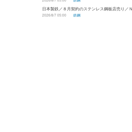
日本製鉄／８月契約のステンレス鋼板店売り／
2026/8/7 05:00
鉄鋼