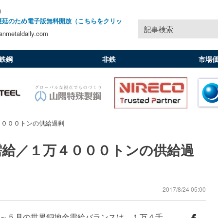
)
遅延のため電子版無料開放（こちらをクリッ
記事検索
nmetaldaily.com
鉄鋼
非鉄
市場
４０００トンの供給過剰
需給／１万４０００トンの供給過
2017/8/24 05:00
～５月の世界銅地金需給バランスは、１万４千