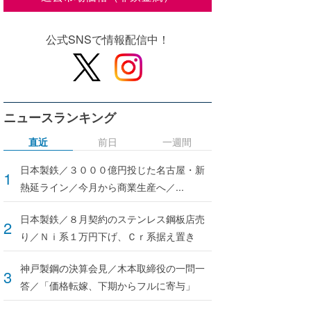
公式SNSで情報配信中！
ニュースランキング
直近
前日
一週間
日本製鉄／３０００億円投じた名古屋・新
熱延ライン／今月から商業生産へ／...
日本製鉄／８月契約のステンレス鋼板店売
り／Ｎｉ系１万円下げ、Ｃｒ系据え置き
神戸製鋼の決算会見／木本取締役の一問一
答／「価格転嫁、下期からフルに寄与」