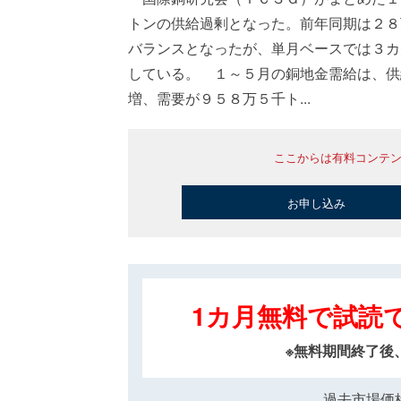
トンの供給過剰となった。前年同期は２８
バランスとなったが、単月ベースでは３カ
している。 １～５月の銅地金需給は、供
増、需要が９５８万５千ト...
ここからは有料コンテ
お申し込み
1カ月無料で試読
※無料期間終了後
過去市場価