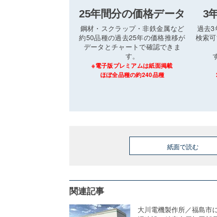
25年間分の価格データ
3
鋼材・スクラップ・非鉄金属など
過去
約50品種の過去25年の価格推移が
検索可
データとチャートで確認できま
す。
※電子版プレミアムは紙面掲載
ほぼ全品種の約240品種
紙面で読む
関連記事
大川電機製作所／福島市