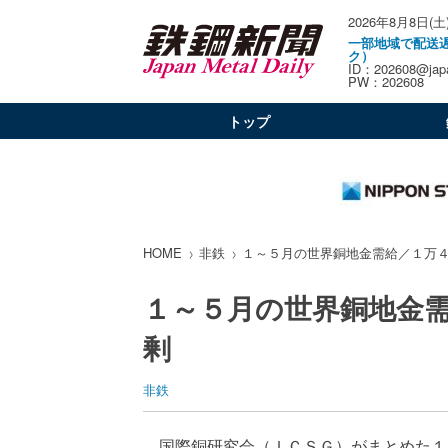
2026年8月8日(土
一部地域で配送
ク）
ID：202608@japa
PW：202608
トップ
HOME
非鉄
１～５月の世界銅地金需給／１万
１～５月の世界銅地金
剰
非鉄
国際銅研究会（ＩＣＳＧ）がまとめた１