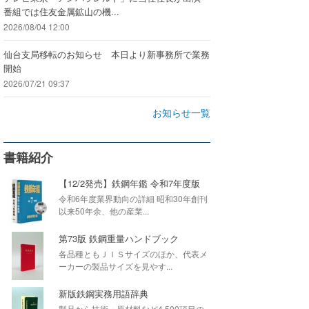
番組では住友金属鉱山の機...
2026/08/04 12:00
仙台支局移転のお知らせ 本日より新事務所で業務
開始
2026/07/21 09:37
お知らせ一覧
書籍紹介
【12/2発売】鉄鋼年鑑 令和7年度版
令和6年度業界動向の詳細 昭和30年創刊
以来50年余、他の産業...
第73版 鉄鋼重量ハンドブック
各品種ともＪＩＳサイズのほか、代表メ
ーカーの製品サイズを見やす...
新版鉄鋼実務用語辞典
製品から技術・原材料など4,500項目の