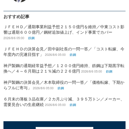
おすすめ記事
ＪＦＥＨＤ／通期事業利益予想２１５０億円を維持／中東コスト影
響は通期６００億円／鋼材追加値上げ、インド事業でカバー
2026/8/6 05:00
鉄鋼
ＪＦＥＨＤの決算会見／田中副社長の一問一答／「コスト転嫁、今
年度内の完遂目指す」
2026/8/6 05:00
鉄鋼
神戸製鋼の通期経常益予想／１２００億円維持、鉄鋼は下期黒字転
換へ／４～６月期は２１％減の２２６億円
2026/8/6 05:00
鉄鋼
神戸製鋼の決算会見／木本取締役の一問一答／「価格転嫁、下期か
らフルに寄与」
2026/8/6 05:00
鉄鋼
６月末の薄板３品在庫／２カ月ぶり減、３９５万トン／メーカー、
需要見合いの生産継続
2026/8/6 05:00
鉄鋼