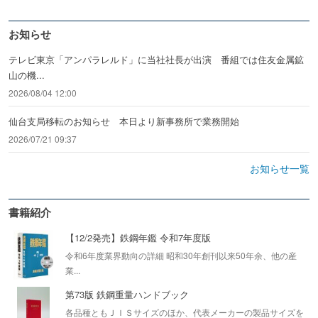
お知らせ
テレビ東京「アンパラレルド」に当社社長が出演 番組では住友金属鉱
山の機...
2026/08/04 12:00
仙台支局移転のお知らせ 本日より新事務所で業務開始
2026/07/21 09:37
お知らせ一覧
書籍紹介
【12/2発売】鉄鋼年鑑 令和7年度版
令和6年度業界動向の詳細 昭和30年創刊以来50年余、他の産
業...
第73版 鉄鋼重量ハンドブック
各品種ともＪＩＳサイズのほか、代表メーカーの製品サイズを