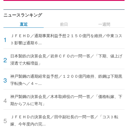
ニュースランキング
直近
前日
一週間
ＪＦＥＨＤ／通期事業利益予想２１５０億円を維持／中東コス
ト影響は通期６...
日本製鉄の決算会見／岩井ＣＦＯの一問一答／「下期、値上げ
浸透で大幅増益」
神戸製鋼の通期経常益予想／１２００億円維持、鉄鋼は下期黒
字転換へ／４～...
神戸製鋼の決算会見／木本取締役の一問一答／「価格転嫁、下
期からフルに寄与」
ＪＦＥＨＤの決算会見／田中副社長の一問一答／「コスト転
嫁、今年度内の完...