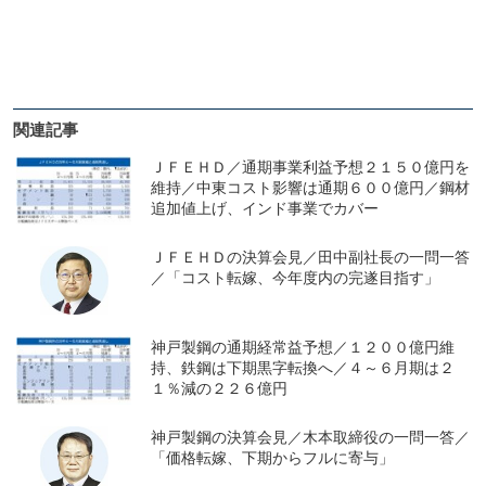
関連記事
ＪＦＥＨＤ／通期事業利益予想２１５０億円を
維持／中東コスト影響は通期６００億円／鋼材
追加値上げ、インド事業でカバー
ＪＦＥＨＤの決算会見／田中副社長の一問一答
／「コスト転嫁、今年度内の完遂目指す」
神戸製鋼の通期経常益予想／１２００億円維
持、鉄鋼は下期黒字転換へ／４～６月期は２
１％減の２２６億円
神戸製鋼の決算会見／木本取締役の一問一答／
「価格転嫁、下期からフルに寄与」