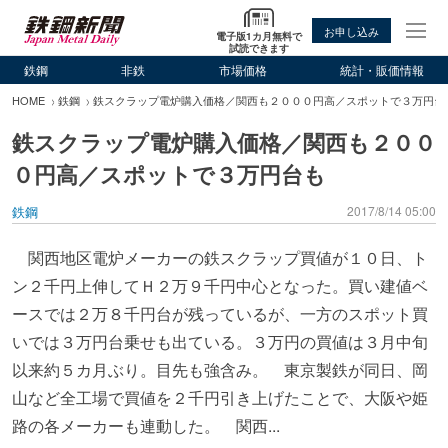
お申し込み
電子版1カ月無料で
試読できます
鉄鋼
非鉄
市場価格
統計・販価情報
HOME
鉄鋼
鉄スクラップ電炉購入価格／関西も２０００円高／スポットで３万円台
鉄スクラップ電炉購入価格／関西も２００
０円高／スポットで３万円台も
鉄鋼
2017/8/14 05:00
関西地区電炉メーカーの鉄スクラップ買値が１０日、ト
ン２千円上伸してＨ２万９千円中心となった。買い建値ベ
ースでは２万８千円台が残っているが、一方のスポット買
いでは３万円台乗せも出ている。３万円の買値は３月中旬
以来約５カ月ぶり。目先も強含み。 東京製鉄が同日、岡
山など全工場で買値を２千円引き上げたことで、大阪や姫
路の各メーカーも連動した。 関西...