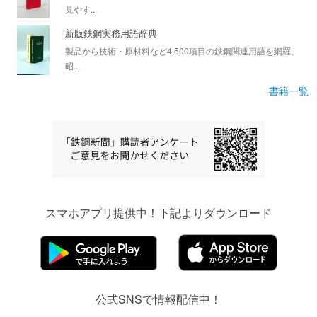
見やす...
新版鉄鋼実務用語辞典
製品から技術・原材料など4,500項目の鉄鋼関連用語を網羅、
昭...
書籍一覧
スマホアプリ提供中！下記よりダウンロード
公式SNSで情報配信中！