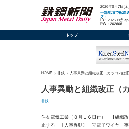
2026年8月7日(金
一部地域で配送
ク）
ID：202608@japa
PW：202608
トップ
HOME
非鉄
人事異動と組織改正（カッコ内は
人事異動と組織改正（
非鉄
住友電気工業（８月１６日付） 【組織改
止する 【人事異動】 ▽電子ワイヤー事