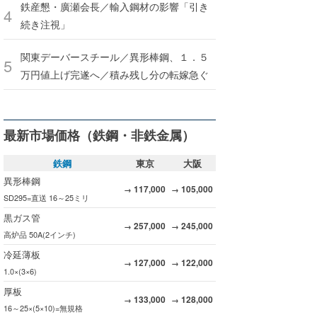
鉄産懇・廣瀬会長／輸入鋼材の影響「引き
続き注視」
関東デーバースチール／異形棒鋼、１．５
万円値上げ完遂へ／積み残し分の転嫁急ぐ
最新市場価格（鉄鋼・非鉄金属）
鉄鋼
東京
大阪
異形棒鋼
117,000
105,000
→
→
SD295=直送 16～25ミリ
黒ガス管
257,000
245,000
→
→
高炉品 50A(2インチ)
冷延薄板
127,000
122,000
→
→
1.0×(3×6)
厚板
133,000
128,000
→
→
16～25×(5×10)=無規格