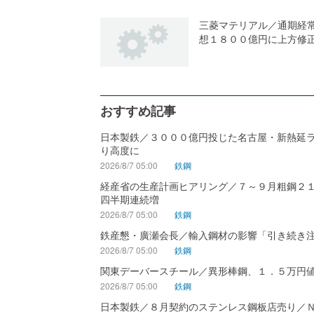
三菱マテリアル／通期経
想１８００億円に上方修
おすすめ記事
日本製鉄／３０００億円投じた名古屋・新熱延
り高度に
2026/8/7 05:00
鉄鋼
経産省の生産計画ヒアリング／７～９月粗鋼２
四半期連続増
2026/8/7 05:00
鉄鋼
鉄産懇・廣瀬会長／輸入鋼材の影響「引き続き
2026/8/7 05:00
鉄鋼
関東デーバースチール／異形棒鋼、１．５万円
2026/8/7 05:00
鉄鋼
日本製鉄／８月契約のステンレス鋼板店売り／