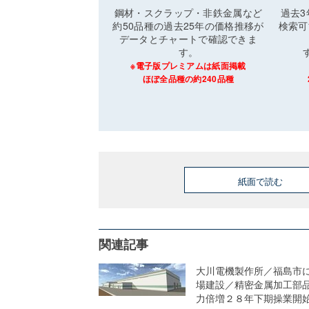
鋼材・スクラップ・非鉄金属など
過去
約50品種の過去25年の価格推移が
検索可
データとチャートで確認できま
す。
※電子版プレミアムは紙面掲載
ほぼ全品種の約240品種
紙面で読む
関連記事
大川電機製作所／福島市
場建設／精密金属加工部
力倍増２８年下期操業開