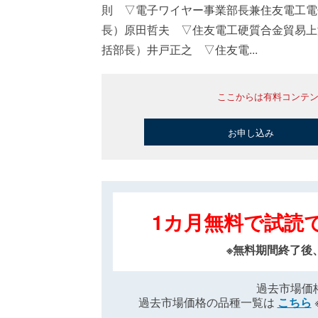
則 ▽電子ワイヤー事業部長兼住友電工電
長）原田哲夫 ▽住友電工硬質合金貿易上
括部長）井戸正之 ▽住友電...
ここからは有料コンテ
お申し込み
1カ月無料で試読
※無料期間終了後
過去市場価
過去市場価格の品種一覧は
こちら