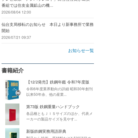
番組では住友金属鉱山の機...
2026/08/04 12:00
仙台支局移転のお知らせ 本日より新事務所で業務
開始
2026/07/21 09:37
お知らせ一覧
書籍紹介
【12/2発売】鉄鋼年鑑 令和7年度版
令和6年度業界動向の詳細 昭和30年創刊
以来50年余、他の産業...
第73版 鉄鋼重量ハンドブック
各品種ともＪＩＳサイズのほか、代表メ
ーカーの製品サイズを見やす...
新版鉄鋼実務用語辞典
製品から技術・原材料など4,500項目の