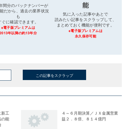
能
3年間分のバックナンバーが
能だから、過去の業界状況
気に入った記事やあとで
も
読みたい記事をスクラップして、
すぐに確認できます。
まとめておく機能が便利です。
※電子版プレミアムは
※電子版プレミアムは
2013年以降の約13年分
永久保存可能
この記事をスクラップ
に新工
４～６月期決算／ＪＸ金属営業
品の能
益２．８倍、８１４億円
始