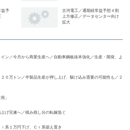
常益予
古河電工／通期経常益予想４割
正
上方修正／データセンター向け
拡大
ライン／今月から商業生産へ／自動車鋼板抜本強化／生産・開発、よ
１２０万トン／半製品生産が押し上げ、駆け込み需要の可能性も／２
注視」
値上げ完遂へ／積み残し分の転嫁急ぐ
Ｎｉ系１万円下げ、Ｃｒ系据え置き