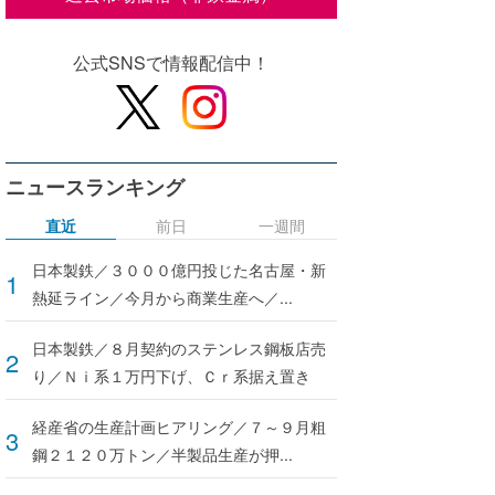
公式SNSで情報配信中！
ニュースランキング
直近
前日
一週間
日本製鉄／３０００億円投じた名古屋・新
熱延ライン／今月から商業生産へ／...
日本製鉄／８月契約のステンレス鋼板店売
り／Ｎｉ系１万円下げ、Ｃｒ系据え置き
経産省の生産計画ヒアリング／７～９月粗
鋼２１２０万トン／半製品生産が押...