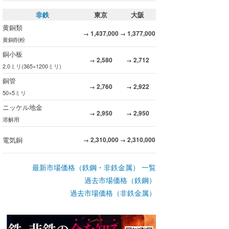
非鉄
東京
大阪
黄銅類
1,437,000
1,377,000
→
→
黄銅削粉
銅小板
2,580
2,712
→
→
2.0ミリ(365×1200ミリ)
銅管
2,760
2,922
→
→
50×5ミリ
ニッケル地金
2,950
2,950
→
→
溶解用
電気銅
2,310,000
2,310,000
→
→
最新市場価格（鉄鋼・非鉄金属） 一覧
過去市場価格（鉄鋼）
過去市場価格（非鉄金属）