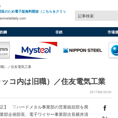
)
遅延のため電子版無料開放（こちらをクリッ
記事検索
nmetaldaily.com
鉄鋼
非鉄
市場
旧職）／住友電気工業
カッコ内は旧職）／住友電気工業
2017/8/8 05:00
正】 ▽ハードメタル事業部の営業統括部を廃
業部企画部長、電子ワイヤー事業部次長横井清