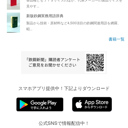
見やす...
新版鉄鋼実務用語辞典
製品から技術・原材料など4,500項目の鉄鋼関連用語を網羅、
昭...
書籍一覧
スマホアプリ提供中！下記よりダウンロード
公式SNSで情報配信中！