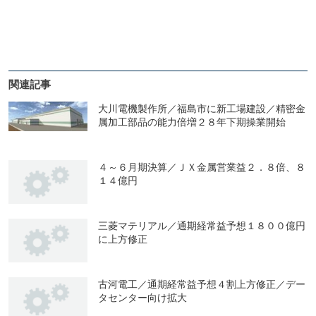
関連記事
大川電機製作所／福島市に新工場建設／精密金
属加工部品の能力倍増２８年下期操業開始
４～６月期決算／ＪＸ金属営業益２．８倍、８
１４億円
三菱マテリアル／通期経常益予想１８００億円
に上方修正
古河電工／通期経常益予想４割上方修正／デー
タセンター向け拡大