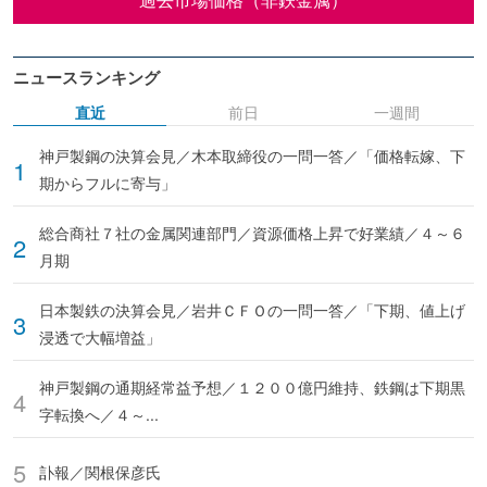
ニュースランキング
直近
前日
一週間
神戸製鋼の決算会見／木本取締役の一問一答／「価格転嫁、下
期からフルに寄与」
総合商社７社の金属関連部門／資源価格上昇で好業績／４～６
月期
日本製鉄の決算会見／岩井ＣＦＯの一問一答／「下期、値上げ
浸透で大幅増益」
神戸製鋼の通期経常益予想／１２００億円維持、鉄鋼は下期黒
字転換へ／４～...
訃報／関根保彦氏