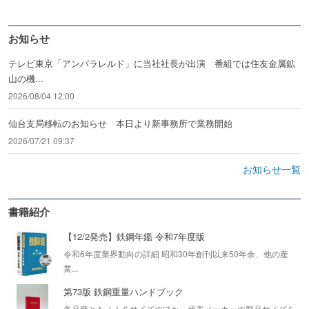
お知らせ
テレビ東京「アンパラレルド」に当社社長が出演 番組では住友金属鉱
山の機...
2026/08/04 12:00
仙台支局移転のお知らせ 本日より新事務所で業務開始
2026/07/21 09:37
お知らせ一覧
書籍紹介
【12/2発売】鉄鋼年鑑 令和7年度版
令和6年度業界動向の詳細 昭和30年創刊以来50年余、他の産
業...
第73版 鉄鋼重量ハンドブック
各品種ともＪＩＳサイズのほか、代表メーカーの製品サイズを