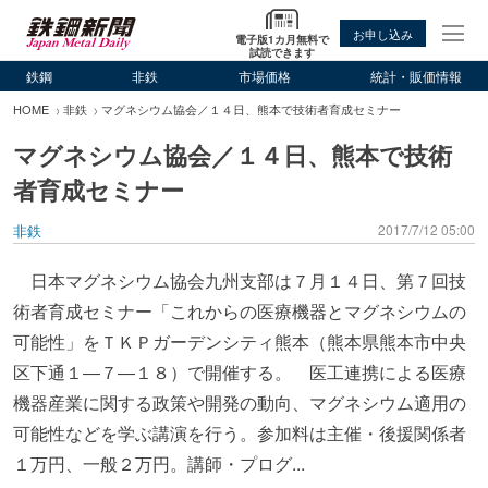
お申し込み
電子版1カ月無料で
試読できます
鉄鋼
非鉄
市場価格
統計・販価情報
HOME
非鉄
マグネシウム協会／１４日、熊本で技術者育成セミナー
マグネシウム協会／１４日、熊本で技術
者育成セミナー
非鉄
2017/7/12 05:00
日本マグネシウム協会九州支部は７月１４日、第７回技
術者育成セミナー「これからの医療機器とマグネシウムの
可能性」をＴＫＰガーデンシティ熊本（熊本県熊本市中央
区下通１―７―１８）で開催する。 医工連携による医療
機器産業に関する政策や開発の動向、マグネシウム適用の
可能性などを学ぶ講演を行う。参加料は主催・後援関係者
１万円、一般２万円。講師・プログ...