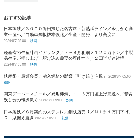
おすすめ記事
日本製鉄／３０００億円投じた名古屋・新熱延ライン／今月から商
業生産へ／自動車鋼板抜本強化／生産・開発、より高度に
2026/8/7 05:00
鉄鋼
経産省の生産計画ヒアリング／７～９月粗鋼２１２０万トン／半製
品生産が押し上げ、駆け込み需要の可能性も／２四半期連続増
2026/8/7 05:00
鉄鋼
鉄産懇・廣瀬会長／輸入鋼材の影響「引き続き注視」
2026/8/7 05:00
鉄鋼
関東デーバースチール／異形棒鋼、１．５万円値上げ完遂へ／積み
残し分の転嫁急ぐ
2026/8/7 05:00
鉄鋼
日本製鉄／８月契約のステンレス鋼板店売り／Ｎｉ系１万円下げ、
Ｃｒ系据え置き
2026/8/7 05:00
鉄鋼