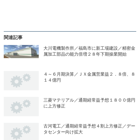
関連記事
大川電機製作所／福島市に新工場建設／精密金
属加工部品の能力倍増２８年下期操業開始
４～６月期決算／ＪＸ金属営業益２．８倍、８
１４億円
三菱マテリアル／通期経常益予想１８００億円
に上方修正
古河電工／通期経常益予想４割上方修正／デー
タセンター向け拡大