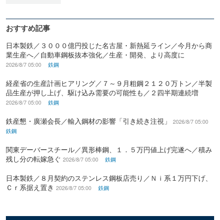
おすすめ記事
日本製鉄／３０００億円投じた名古屋・新熱延ライン／今月から商
業生産へ／自動車鋼板抜本強化／生産・開発、より高度に
2026/8/7 05:00
鉄鋼
経産省の生産計画ヒアリング／７～９月粗鋼２１２０万トン／半製
品生産が押し上げ、駆け込み需要の可能性も／２四半期連続増
2026/8/7 05:00
鉄鋼
鉄産懇・廣瀬会長／輸入鋼材の影響「引き続き注視」
2026/8/7 05:00
鉄鋼
関東デーバースチール／異形棒鋼、１．５万円値上げ完遂へ／積み
残し分の転嫁急ぐ
2026/8/7 05:00
鉄鋼
日本製鉄／８月契約のステンレス鋼板店売り／Ｎｉ系１万円下げ、
Ｃｒ系据え置き
2026/8/7 05:00
鉄鋼