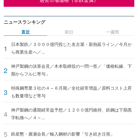
ニュースランキング
直近
前日
一週間
日本製鉄／３０００億円投じた名古屋・新熱延ライン／今月か
ら商業生産へ／...
神戸製鋼の決算会見／木本取締役の一問一答／「価格転嫁、下
期からフルに寄与」
特殊鋼専業３社の４～６月期／全社経常増益／原料コスト上昇
も数量増など寄与
神戸製鋼の通期経常益予想／１２００億円維持、鉄鋼は下期黒
字転換へ／４～...
鉄産懇・廣瀬会長／輸入鋼材の影響「引き続き注視」