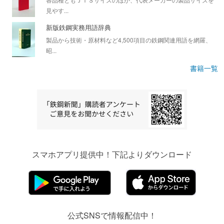
見やす...
新版鉄鋼実務用語辞典
製品から技術・原材料など4,500項目の鉄鋼関連用語を網羅、
昭...
書籍一覧
スマホアプリ提供中！下記よりダウンロード
公式SNSで情報配信中！