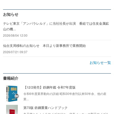
お知らせ
テレビ東京「アンパラレルド」に当社社長が出演 番組では住友金属鉱
山の機...
2026/08/04 12:00
仙台支局移転のお知らせ 本日より新事務所で業務開始
2026/07/21 09:37
お知らせ一覧
書籍紹介
【12/2発売】鉄鋼年鑑 令和7年度版
令和6年度業界動向の詳細 昭和30年創刊以来50年余、他の産
業...
第73版 鉄鋼重量ハンドブック
各品種ともＪＩＳサイズのほか、代表メーカーの製品サイズを