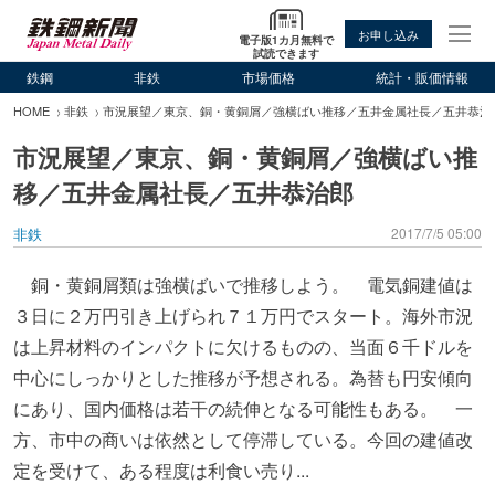
お申し込み
電子版1カ月無料で
試読できます
鉄鋼
非鉄
市場価格
統計・販価情報
HOME
非鉄
市況展望／東京、銅・黄銅屑／強横ばい推移／五井金属社長／五井恭治
市況展望／東京、銅・黄銅屑／強横ばい推
移／五井金属社長／五井恭治郎
非鉄
2017/7/5 05:00
銅・黄銅屑類は強横ばいで推移しよう。 電気銅建値は
３日に２万円引き上げられ７１万円でスタート。海外市況
は上昇材料のインパクトに欠けるものの、当面６千ドルを
中心にしっかりとした推移が予想される。為替も円安傾向
にあり、国内価格は若干の続伸となる可能性もある。 一
方、市中の商いは依然として停滞している。今回の建値改
定を受けて、ある程度は利食い売り...