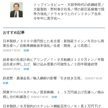
トップインタビュー・大競争時代の鉄鋼経営／
大阪製鉄・野村泰介社長／堺の新圧延稼働で競
争力強化／クラカタウとのインドネシア合弁、
今年中に黒字化へ
おすすめ記事
日本製鉄／３０００億円投じた名古屋・新熱延ライン／今月から商
業生産へ／自動車鋼板抜本強化／生産・開発、より高度に
2026/8/7 05:00
鉄鋼
経産省の生産計画ヒアリング／７～９月粗鋼２１２０万トン／半製
品生産が押し上げ、駆け込み需要の可能性も／２四半期連続増
2026/8/7 05:00
鉄鋼
鉄産懇・廣瀬会長／輸入鋼材の影響「引き続き注視」
2026/8/7 05:00
鉄鋼
関東デーバースチール／異形棒鋼、１．５万円値上げ完遂へ／積み
残し分の転嫁急ぐ
2026/8/7 05:00
鉄鋼
日本製鉄／８月契約のステンレス鋼板店売り／Ｎｉ系１万円下げ、