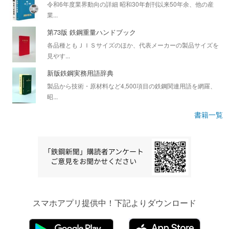
令和6年度業界動向の詳細 昭和30年創刊以来50年余、他の産
業...
第73版 鉄鋼重量ハンドブック
各品種ともＪＩＳサイズのほか、代表メーカーの製品サイズを
見やす...
新版鉄鋼実務用語辞典
製品から技術・原材料など4,500項目の鉄鋼関連用語を網羅、
昭...
書籍一覧
スマホアプリ提供中！下記よりダウンロード