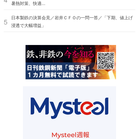
暑熱対策、快適...
日本製鉄の決算会見／岩井ＣＦＯの一問一答／「下期、値上げ
浸透で大幅増益」