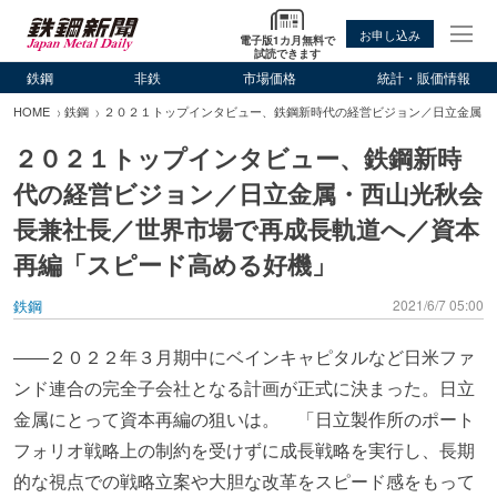
お申し込み
電子版1カ月無料で
試読できます
鉄鋼
非鉄
市場価格
統計・販価情報
HOME
鉄鋼
２０２１トップインタビュー、鉄鋼新時代の経営ビジョン／日立金属・
２０２１トップインタビュー、鉄鋼新時
代の経営ビジョン／日立金属・西山光秋会
長兼社長／世界市場で再成長軌道へ／資本
再編「スピード高める好機」
鉄鋼
2021/6/7 05:00
――２０２２年３月期中にベインキャピタルなど日米ファ
ンド連合の完全子会社となる計画が正式に決まった。日立
金属にとって資本再編の狙いは。 「日立製作所のポート
フォリオ戦略上の制約を受けずに成長戦略を実行し、長期
的な視点での戦略立案や大胆な改革をスピード感をもって