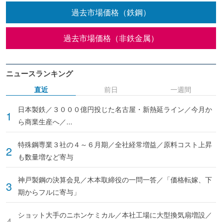
過去市場価格（鉄鋼）
過去市場価格（非鉄金属）
ニュースランキング
直近
前日
一週間
日本製鉄／３０００億円投じた名古屋・新熱延ライン／今月か
ら商業生産へ／...
特殊鋼専業３社の４～６月期／全社経常増益／原料コスト上昇
も数量増など寄与
神戸製鋼の決算会見／木本取締役の一問一答／「価格転嫁、下
期からフルに寄与」
ショット大手のニホンケミカル／本社工場に大型換気扇増設／