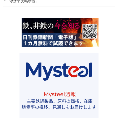
浸透で大幅増益」