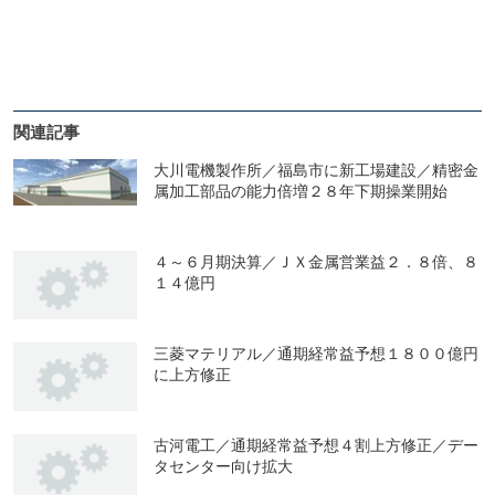
関連記事
大川電機製作所／福島市に新工場建設／精密金
属加工部品の能力倍増２８年下期操業開始
４～６月期決算／ＪＸ金属営業益２．８倍、８
１４億円
三菱マテリアル／通期経常益予想１８００億円
に上方修正
古河電工／通期経常益予想４割上方修正／デー
タセンター向け拡大