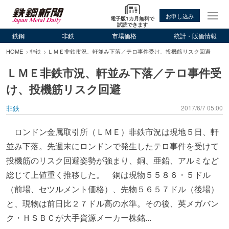
お申し込み
電子版1カ月無料で
試読できます
鉄鋼
非鉄
市場価格
統計・販価情報
HOME
非鉄
ＬＭＥ非鉄市況、軒並み下落／テロ事件受け、投機筋リスク回避
ＬＭＥ非鉄市況、軒並み下落／テロ事件受
け、投機筋リスク回避
非鉄
2017/6/7 05:00
ロンドン金属取引所（ＬＭＥ）非鉄市況は現地５日、軒
並み下落。先週末にロンドンで発生したテロ事件を受けて
投機筋のリスク回避姿勢が強まり、銅、亜鉛、アルミなど
総じて上値重く推移した。 銅は現物５５８６・５ドル
（前場、セツルメント価格）、先物５６５７ドル（後場）
と、現物は前日比２７ドル高の水準。その後、英メガバン
ク・ＨＳＢＣが大手資源メーカー株銘...