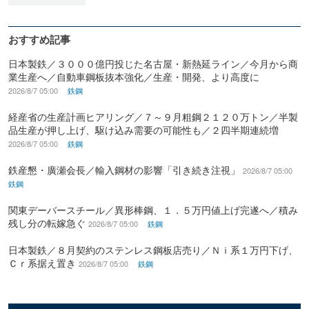
おすすめ記事
日本製鉄／３０００億円投じた名古屋・新熱延ライン／今月から商
業生産へ／自動車鋼板抜本強化／生産・開発、より高度に
2026/8/7 05:00
鉄鋼
経産省の生産計画ヒアリング／７～９月粗鋼２１２０万トン／半製
品生産が押し上げ、駆け込み需要の可能性も／２四半期連続増
2026/8/7 05:00
鉄鋼
鉄産懇・廣瀬会長／輸入鋼材の影響「引き続き注視」
2026/8/7 05:00
鉄鋼
関東デーバースチール／異形棒鋼、１．５万円値上げ完遂へ／積み
残し分の転嫁急ぐ
2026/8/7 05:00
鉄鋼
日本製鉄／８月契約のステンレス鋼板店売り／Ｎｉ系１万円下げ、
Ｃｒ系据え置き
2026/8/7 05:00
鉄鋼