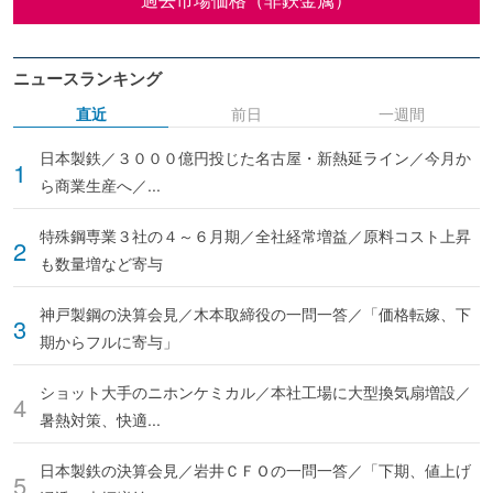
ニュースランキング
直近
前日
一週間
日本製鉄／３０００億円投じた名古屋・新熱延ライン／今月か
ら商業生産へ／...
特殊鋼専業３社の４～６月期／全社経常増益／原料コスト上昇
も数量増など寄与
神戸製鋼の決算会見／木本取締役の一問一答／「価格転嫁、下
期からフルに寄与」
ショット大手のニホンケミカル／本社工場に大型換気扇増設／
暑熱対策、快適...
日本製鉄の決算会見／岩井ＣＦＯの一問一答／「下期、値上げ