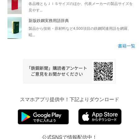
各品種ともＪＩＳサイズのほか、代表メーカーの製品サイズを
見やす...
新版鉄鋼実務用語辞典
製品から技術・原材料など4,500項目の鉄鋼関連用語を網羅、
昭...
書籍一覧
スマホアプリ提供中！下記よりダウンロード
公式SNSで情報配信中！