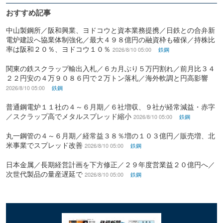
おすすめ記事
中山製鋼所／阪和興業、ヨドコウと資本業務提携／日鉄との合弁新
電炉建設へ協業体制強化／最大４９８億円の融資枠も確保／持株比
率は阪和２０％、ヨドコウ１０％
2026/8/10 05:00
鉄鋼
関東の鉄スクラップ輸出入札／６カ月ぶり５万円割れ／前月比３４
２２円安の４万９０８６円で２万トン落札／海外軟調と円高影響
2026/8/10 05:00
鉄鋼
普通鋼電炉１１社の４～６月期／６社増収、９社が経常減益・赤字
／スクラップ高でメタルスプレッド縮小
2026/8/10 05:00
鉄鋼
丸一鋼管の４～６月期／経常益３８％増の１０３億円／販売増、北
米事業でスプレッド改善
2026/8/10 05:00
鉄鋼
日本金属／長期経営計画を下方修正／２９年度営業益２０億円へ／
次世代製品の量産遅延で
2026/8/10 05:00
鉄鋼