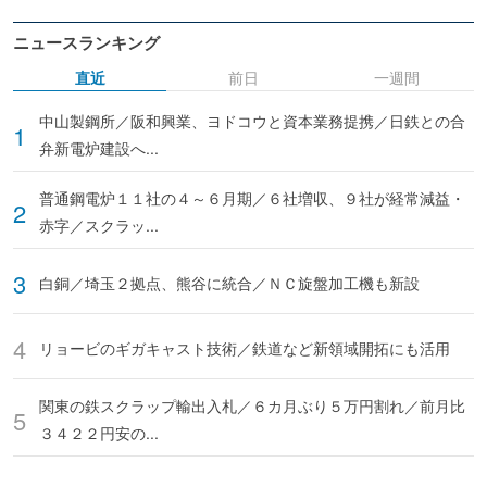
ニュースランキング
直近
前日
一週間
中山製鋼所／阪和興業、ヨドコウと資本業務提携／日鉄との合
弁新電炉建設へ...
普通鋼電炉１１社の４～６月期／６社増収、９社が経常減益・
赤字／スクラッ...
白銅／埼玉２拠点、熊谷に統合／ＮＣ旋盤加工機も新設
リョービのギガキャスト技術／鉄道など新領域開拓にも活用
関東の鉄スクラップ輸出入札／６カ月ぶり５万円割れ／前月比
３４２２円安の...