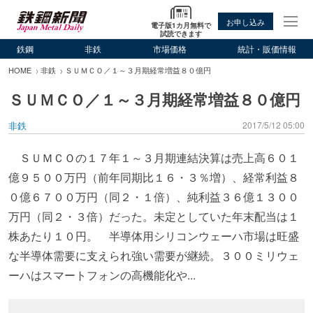
お申し込み
電子版1カ月無料で
試読できます
鉄鋼
非鉄
市場価格
統計・販価情報
HOME
非鉄
ＳＵＭＣＯ／１～３月期経常増益８０億円
ＳＵＭＣＯ／１～３月期経常増益８０億円
非鉄
2017/5/12 05:00
ＳＵＭＣＯの１７年１～３月期連結決算は売上高６０１
億９５００万円（前年同期比１６・３％増）、経常利益８
０億６７００万円（同２・１倍）、純利益３６億１３００
万円（同２・３倍）だった。未定としていた年末配当は１
株あたり１０円。 半導体用シリコンウェーハ市場は旺盛
な半導体需要に支えられ強い需要が継続。３００ミリウェ
ーハはスマートフォンの高機能化や...