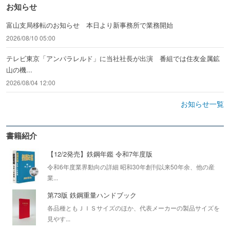
お知らせ
富山支局移転のお知らせ 本日より新事務所で業務開始
2026/08/10 05:00
テレビ東京「アンパラレルド」に当社社長が出演 番組では住友金属鉱
山の機...
2026/08/04 12:00
お知らせ一覧
書籍紹介
【12/2発売】鉄鋼年鑑 令和7年度版
令和6年度業界動向の詳細 昭和30年創刊以来50年余、他の産
業...
第73版 鉄鋼重量ハンドブック
各品種ともＪＩＳサイズのほか、代表メーカーの製品サイズを
見やす...