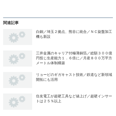
関連記事
白銅／埼玉２拠点、熊谷に統合／ＮＣ旋盤加工
機も新設
三井金属のキャリア付極薄銅箔／総額３００億
円投じ生産能力１．６倍に／月産８００万平方
メートル体制構築
リョービのギガキャスト技術／鉄道など新領域
開拓にも活用
住友電工が超硬工具など値上げ／超硬インサー
トは２５％以上