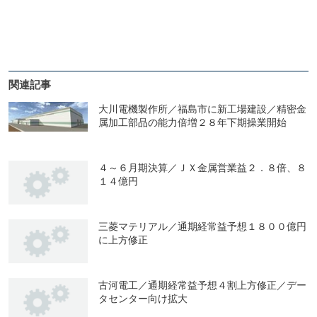
関連記事
大川電機製作所／福島市に新工場建設／精密金
属加工部品の能力倍増２８年下期操業開始
４～６月期決算／ＪＸ金属営業益２．８倍、８
１４億円
三菱マテリアル／通期経常益予想１８００億円
に上方修正
古河電工／通期経常益予想４割上方修正／デー
タセンター向け拡大