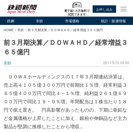
お申し込み
電子版1カ月無料で
試読できます
鉄鋼
非鉄
市場価格
統計・販価情報
HOME
非鉄
前３月期決算／ＤＯＷＡＨＤ／経常増益３６５億円
前３月期決算／ＤＯＷＡＨＤ／経常増益３
６５億円
非鉄
2017/5/10 05:00
ＤＯＷＡホールディングスの１７年３月期連結決算は、
売上高４１０５億３００万円で前期比１％増、経常利益３
６５億４００万円で同比４・１％増、純利益２６１億６９
００万円で同比１９・９％増。年間配当は１株当たり１８
円で据え置き。 円高影響があったものの、下期に亜鉛な
ど金属価格が上昇したことに加え、銀粉や伸銅品など主力
製品が堅調に推移したことから増収...