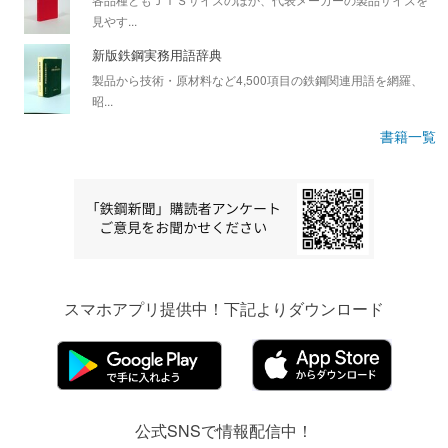
見やす...
新版鉄鋼実務用語辞典
製品から技術・原材料など4,500項目の鉄鋼関連用語を網羅、
昭...
書籍一覧
スマホアプリ提供中！下記よりダウンロード
公式SNSで情報配信中！