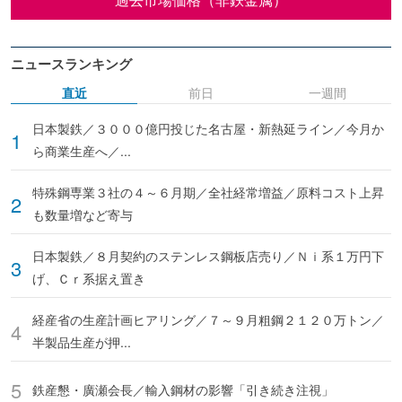
ニュースランキング
直近
前日
一週間
日本製鉄／３０００億円投じた名古屋・新熱延ライン／今月か
ら商業生産へ／...
特殊鋼専業３社の４～６月期／全社経常増益／原料コスト上昇
も数量増など寄与
日本製鉄／８月契約のステンレス鋼板店売り／Ｎｉ系１万円下
げ、Ｃｒ系据え置き
経産省の生産計画ヒアリング／７～９月粗鋼２１２０万トン／
半製品生産が押...
鉄産懇・廣瀬会長／輸入鋼材の影響「引き続き注視」