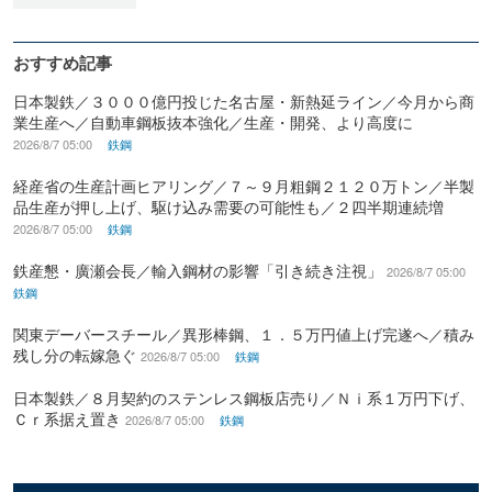
おすすめ記事
日本製鉄／３０００億円投じた名古屋・新熱延ライン／今月から商
業生産へ／自動車鋼板抜本強化／生産・開発、より高度に
2026/8/7 05:00
鉄鋼
経産省の生産計画ヒアリング／７～９月粗鋼２１２０万トン／半製
品生産が押し上げ、駆け込み需要の可能性も／２四半期連続増
2026/8/7 05:00
鉄鋼
鉄産懇・廣瀬会長／輸入鋼材の影響「引き続き注視」
2026/8/7 05:00
鉄鋼
関東デーバースチール／異形棒鋼、１．５万円値上げ完遂へ／積み
残し分の転嫁急ぐ
2026/8/7 05:00
鉄鋼
日本製鉄／８月契約のステンレス鋼板店売り／Ｎｉ系１万円下げ、
Ｃｒ系据え置き
2026/8/7 05:00
鉄鋼