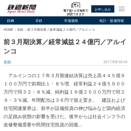
お申し込み
電子版1カ月無料で
試読できます
鉄鋼
非鉄
市場価格
統計・販価情報
HOME
非鉄
前３月期決算／経常減益２４億円／アルインコ
前３月期決算／経常減益２４億円／アルイ
ンコ
非鉄
2017/5/8 05:00
アルインコの１７年３月期連結決算は売上高４４５億９
１００万円で前期比１・８％増、経常利益２４億５９００
万円で同３２・８％減、純利益１６億２５００万円で同２
９・３％減。年間配当は３６円で据え置き。 建設および
住宅関連業界は、前半が設備投資の伸び悩みなど国内経済
の足踏み状態の影響を受けた。後半からは社会インフラの
改修整備需要や民間住宅投資の回復...