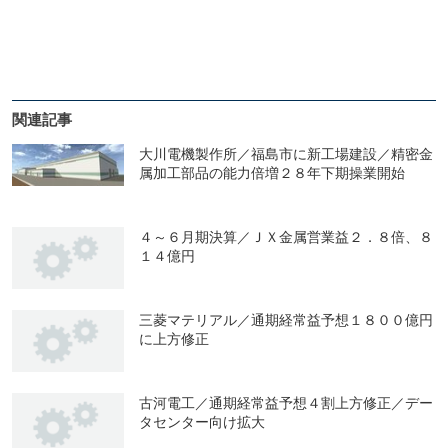
関連記事
大川電機製作所／福島市に新工場建設／精密金
属加工部品の能力倍増２８年下期操業開始
４～６月期決算／ＪＸ金属営業益２．８倍、８
１４億円
三菱マテリアル／通期経常益予想１８００億円
に上方修正
古河電工／通期経常益予想４割上方修正／デー
タセンター向け拡大