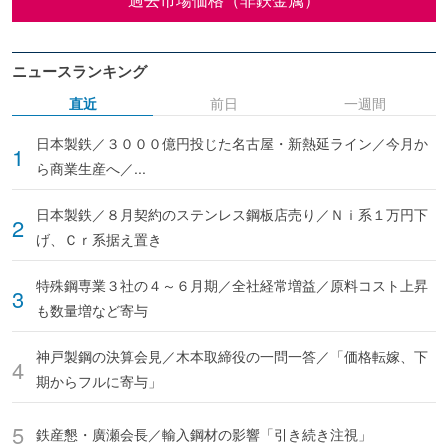
ニュースランキング
直近
前日
一週間
日本製鉄／３０００億円投じた名古屋・新熱延ライン／今月か
ら商業生産へ／...
日本製鉄／８月契約のステンレス鋼板店売り／Ｎｉ系１万円下
げ、Ｃｒ系据え置き
特殊鋼専業３社の４～６月期／全社経常増益／原料コスト上昇
も数量増など寄与
神戸製鋼の決算会見／木本取締役の一問一答／「価格転嫁、下
期からフルに寄与」
鉄産懇・廣瀬会長／輸入鋼材の影響「引き続き注視」