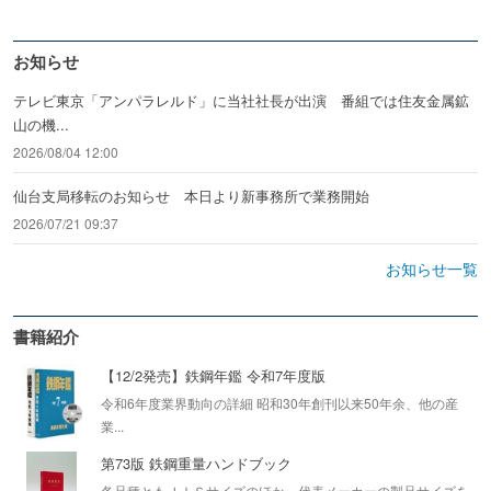
お知らせ
テレビ東京「アンパラレルド」に当社社長が出演 番組では住友金属鉱
山の機...
2026/08/04 12:00
仙台支局移転のお知らせ 本日より新事務所で業務開始
2026/07/21 09:37
お知らせ一覧
書籍紹介
【12/2発売】鉄鋼年鑑 令和7年度版
令和6年度業界動向の詳細 昭和30年創刊以来50年余、他の産
業...
第73版 鉄鋼重量ハンドブック
各品種ともＪＩＳサイズのほか、代表メーカーの製品サイズを