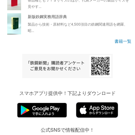
見やす...
新版鉄鋼実務用語辞典
製品から技術・原材料など4,500項目の鉄鋼関連用語を網羅、
昭...
書籍一覧
スマホアプリ提供中！下記よりダウンロード
公式SNSで情報配信中！