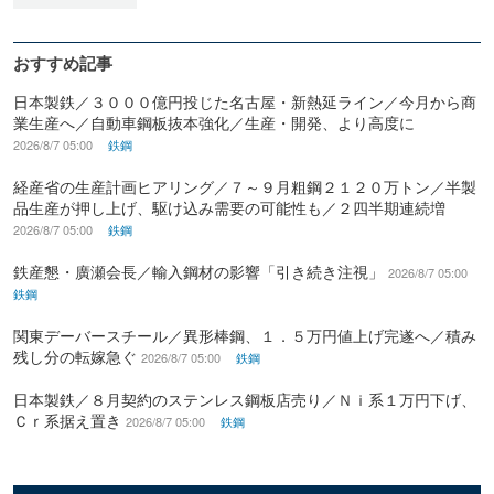
おすすめ記事
日本製鉄／３０００億円投じた名古屋・新熱延ライン／今月から商
業生産へ／自動車鋼板抜本強化／生産・開発、より高度に
2026/8/7 05:00
鉄鋼
経産省の生産計画ヒアリング／７～９月粗鋼２１２０万トン／半製
品生産が押し上げ、駆け込み需要の可能性も／２四半期連続増
2026/8/7 05:00
鉄鋼
鉄産懇・廣瀬会長／輸入鋼材の影響「引き続き注視」
2026/8/7 05:00
鉄鋼
関東デーバースチール／異形棒鋼、１．５万円値上げ完遂へ／積み
残し分の転嫁急ぐ
2026/8/7 05:00
鉄鋼
日本製鉄／８月契約のステンレス鋼板店売り／Ｎｉ系１万円下げ、
Ｃｒ系据え置き
2026/8/7 05:00
鉄鋼