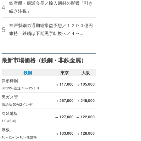
鉄産懇・廣瀬会長／輸入鋼材の影響「引き
続き注視」
神戸製鋼の通期経常益予想／１２００億円
維持、鉄鋼は下期黒字転換へ／４～...
最新市場価格（鉄鋼・非鉄金属）
鉄鋼
東京
大阪
異形棒鋼
117,000
105,000
→
→
SD295=直送 16～25ミリ
黒ガス管
257,000
245,000
→
→
高炉品 50A(2インチ)
冷延薄板
127,000
122,000
→
→
1.0×(3×6)
厚板
133,000
128,000
→
→
16～25×(5×10)=無規格