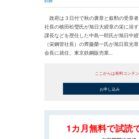
鉄鋼
政府は３日付で秋の褒章と叙勲の受章者
社長の槍田松瑩氏が旭日大綬章の栄に浴す
課長などを歴任した中島一郎氏が旭日中綬
（栄鋼管社長）の齊藤榮一氏が旭日双光章
会長に就任。東京鉄鋼販売業...
ここからは有料コンテ
お申し込み
1カ月無料で試読