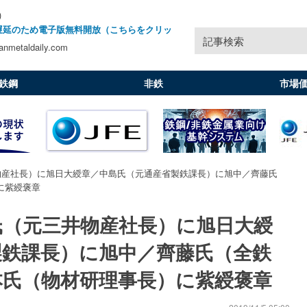
)
遅延のため電子版無料開放（こちらをクリッ
記事検索
nmetaldaily.com
鉄鋼
非鉄
市場
物産社長）に旭日大綬章／中島氏（元通産省製鉄課長）に旭中／齊藤氏
に紫綬褒章
氏（元三井物産社長）に旭日大綬
製鉄課長）に旭中／齊藤氏（全鉄
本氏（物材研理事長）に紫綬褒章