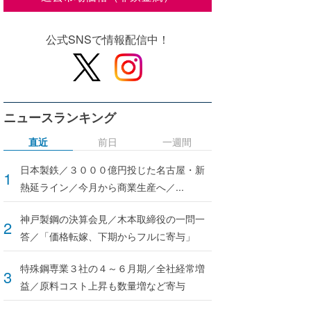
公式SNSで情報配信中！
ニュースランキング
直近
前日
一週間
日本製鉄／３０００億円投じた名古屋・新
熱延ライン／今月から商業生産へ／...
神戸製鋼の決算会見／木本取締役の一問一
答／「価格転嫁、下期からフルに寄与」
特殊鋼専業３社の４～６月期／全社経常増
益／原料コスト上昇も数量増など寄与