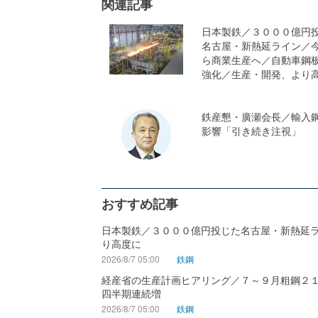
関連記事
日本製鉄／３０００億円
名古屋・新熱延ライン／
ら商業生産へ／自動車鋼
強化／生産・開発、より
鉄産懇・廣瀬会長／輸入
影響「引き続き注視」
おすすめ記事
日本製鉄／３０００億円投じた名古屋・新熱延
り高度に
2026/8/7 05:00
鉄鋼
経産省の生産計画ヒアリング／７～９月粗鋼２
四半期連続増
2026/8/7 05:00
鉄鋼