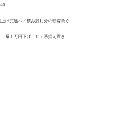
注視」
値上げ完遂へ／積み残し分の転嫁急ぐ
Ｎｉ系１万円下げ、Ｃｒ系据え置き