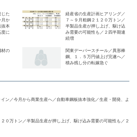
投じた
経産省の生産計画ヒアリング／
今月か
７～９月粗鋼２１２０万トン／
板抜本
半製品生産が押し上げ、駆け込
高度に
み需要の可能性も／２四半期連
続増
鋼材の
関東デーバースチール／異形棒
鋼、１．５万円値上げ完遂へ／
積み残し分の転嫁急ぐ
ライン／今月から商業生産へ／自動車鋼板抜本強化／生産・開発、よ
１２０万トン／半製品生産が押し上げ、駆け込み需要の可能性も／２