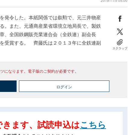
2019/11/5 05:00
を発令した。本紙関係では叙勲で、元三井物産
る。また、元通商産業省環境立地局長で、製鉄
章、全国鉄鋼販売業連合会（全鉄連）副会長
を受賞する。 齊藤氏は２０１３年に全鉄連副
スクラップ
ンツになります。電子版のご契約が必要です。
ログイン
できます、試読申込は
こちら