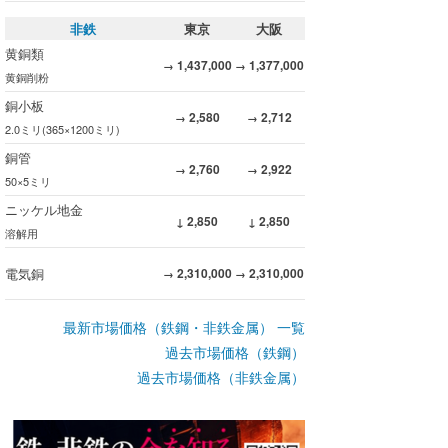
非鉄
東京
大阪
黄銅類
1,437,000
1,377,000
→
→
黄銅削粉
銅小板
2,580
2,712
→
→
2.0ミリ(365×1200ミリ)
銅管
2,760
2,922
→
→
50×5ミリ
ニッケル地金
2,850
2,850
↓
↓
溶解用
電気銅
2,310,000
2,310,000
→
→
最新市場価格（鉄鋼・非鉄金属） 一覧
過去市場価格（鉄鋼）
過去市場価格（非鉄金属）