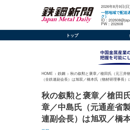
2026年8月9日(日
一部地域で配送
ク）
ID：202608@japa
PW：202608
トップ
HOME
鉄鋼
秋の叙勲と褒章／槍田氏（元三井
（全鉄連副会長）は旭双／橋本氏（物材研理事長）
秋の叙勲と褒章／槍田
章／中島氏（元通産省
連副会長）は旭双／橋