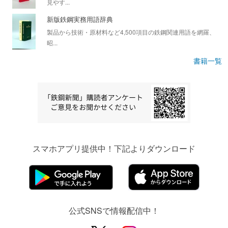
見やす...
新版鉄鋼実務用語辞典
製品から技術・原材料など4,500項目の鉄鋼関連用語を網羅、
昭...
書籍一覧
スマホアプリ提供中！下記よりダウンロード
公式SNSで情報配信中！