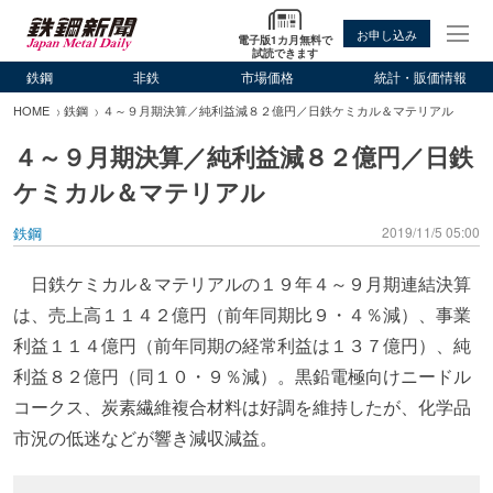
お申し込み
電子版1カ月無料で
試読できます
鉄鋼
非鉄
市場価格
統計・販価情報
HOME
鉄鋼
４～９月期決算／純利益減８２億円／日鉄ケミカル＆マテリアル
４～９月期決算／純利益減８２億円／日鉄
ケミカル＆マテリアル
鉄鋼
2019/11/5 05:00
日鉄ケミカル＆マテリアルの１９年４～９月期連結決算
は、売上高１１４２億円（前年同期比９・４％減）、事業
利益１１４億円（前年同期の経常利益は１３７億円）、純
利益８２億円（同１０・９％減）。黒鉛電極向けニードル
コークス、炭素繊維複合材料は好調を維持したが、化学品
市況の低迷などが響き減収減益。