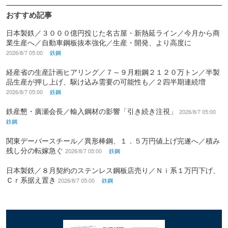
おすすめ記事
日本製鉄／３０００億円投じた名古屋・新熱延ライン／今月から商
業生産へ／自動車鋼板抜本強化／生産・開発、より高度に
2026/8/7 05:00
鉄鋼
経産省の生産計画ヒアリング／７～９月粗鋼２１２０万トン／半製
品生産が押し上げ、駆け込み需要の可能性も／２四半期連続増
2026/8/7 05:00
鉄鋼
鉄産懇・廣瀬会長／輸入鋼材の影響「引き続き注視」
2026/8/7 05:00
鉄鋼
関東デーバースチール／異形棒鋼、１．５万円値上げ完遂へ／積み
残し分の転嫁急ぐ
2026/8/7 05:00
鉄鋼
日本製鉄／８月契約のステンレス鋼板店売り／Ｎｉ系１万円下げ、
Ｃｒ系据え置き
2026/8/7 05:00
鉄鋼