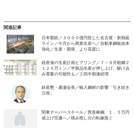
関連記事
日本製鉄／３０００億円投じた名古屋・新熱延
ライン／今月から商業生産へ／自動車鋼板抜本
強化／生産・開発、より高度に
経産省の生産計画ヒアリング／７～９月粗鋼２
１２０万トン／半製品生産が押し上げ、駆け込
み需要の可能性も／２四半期連続増
鉄産懇・廣瀬会長／輸入鋼材の影響「引き続き
注視」
関東デーバースチール／異形棒鋼、１．５万円
値上げ完遂へ／積み残し分の転嫁急ぐ