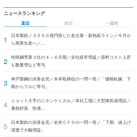
ニュースランキング
直近
前日
一週間
日本製鉄／３０００億円投じた名古屋・新熱延ライン／今月か
ら商業生産へ／...
特殊鋼専業３社の４～６月期／全社経常増益／原料コスト上昇
も数量増など寄与
神戸製鋼の決算会見／木本取締役の一問一答／「価格転嫁、下
期からフルに寄与」
ショット大手のニホンケミカル／本社工場に大型換気扇増設／
暑熱対策、快適...
日本製鉄の決算会見／岩井ＣＦＯの一問一答／「下期、値上げ
浸透で大幅増益」