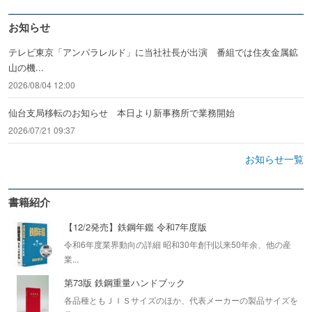
お知らせ
テレビ東京「アンパラレルド」に当社社長が出演 番組では住友金属鉱
山の機...
2026/08/04 12:00
仙台支局移転のお知らせ 本日より新事務所で業務開始
2026/07/21 09:37
お知らせ一覧
書籍紹介
【12/2発売】鉄鋼年鑑 令和7年度版
令和6年度業界動向の詳細 昭和30年創刊以来50年余、他の産
業...
第73版 鉄鋼重量ハンドブック
各品種ともＪＩＳサイズのほか、代表メーカーの製品サイズを