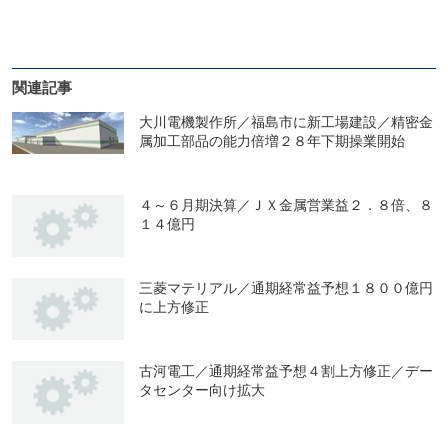
関連記事
大川電機製作所／福島市に新工場建設／精密金
属加工部品の能力倍増２８年下期操業開始
４～６月期決算／ＪＸ金属営業益２．８倍、８
１４億円
三菱マテリアル／通期経常益予想１８００億円
に上方修正
古河電工／通期経常益予想４割上方修正／デー
タセンター向け拡大