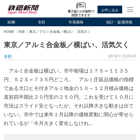
お申し込み
電子版1カ月無料で
試読できます
鉄鋼
非鉄
市場価格
統計・販価情報
HOME
非鉄
東京／アルミ合金板／横ばい、活気欠く
東京／アルミ合金板／横ばい、活気欠く
非鉄
2019/11/5 05:00
アルミ合金板は横ばい。市中相場は１７Ｓ＝１１３５
円、５２Ｓ＝７３５円どころ。 アルミ圧延品価格の指標
である大口ヒモ付きアルミ地金の１０～１２月積み価格は
直前四半期比２０円安の２５０円。これを受けて１０月に
市況はスライド安となったが、それ以降大きな動きは出て
いない。市中では来年１月以降の価格変動に関心が寄せら
れているが「今月大きく変化しなけれ...