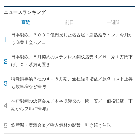
ニュースランキング
直近
前日
一週間
日本製鉄／３０００億円投じた名古屋・新熱延ライン／今月か
ら商業生産へ／...
日本製鉄／８月契約のステンレス鋼板店売り／Ｎｉ系１万円下
げ、Ｃｒ系据え置き
特殊鋼専業３社の４～６月期／全社経常増益／原料コスト上昇
も数量増など寄与
神戸製鋼の決算会見／木本取締役の一問一答／「価格転嫁、下
期からフルに寄与」
鉄産懇・廣瀬会長／輸入鋼材の影響「引き続き注視」