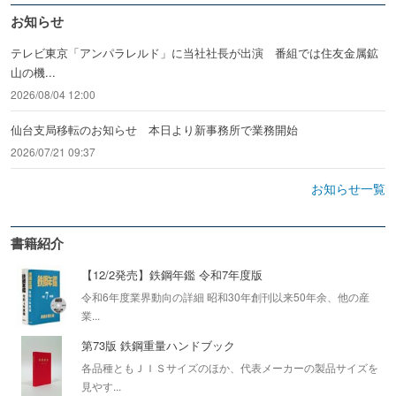
お知らせ
テレビ東京「アンパラレルド」に当社社長が出演 番組では住友金属鉱
山の機...
2026/08/04 12:00
仙台支局移転のお知らせ 本日より新事務所で業務開始
2026/07/21 09:37
お知らせ一覧
書籍紹介
【12/2発売】鉄鋼年鑑 令和7年度版
令和6年度業界動向の詳細 昭和30年創刊以来50年余、他の産
業...
第73版 鉄鋼重量ハンドブック
各品種ともＪＩＳサイズのほか、代表メーカーの製品サイズを
見やす...