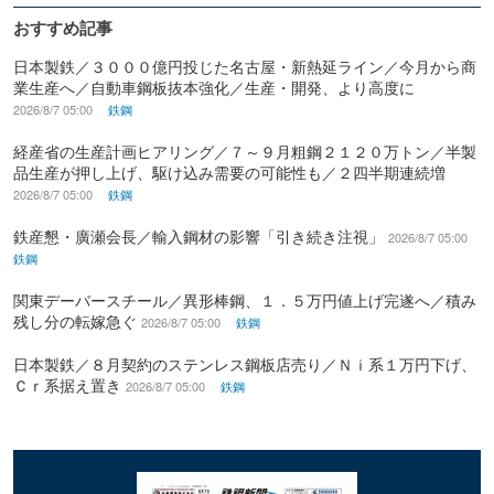
おすすめ記事
日本製鉄／３０００億円投じた名古屋・新熱延ライン／今月から商
業生産へ／自動車鋼板抜本強化／生産・開発、より高度に
2026/8/7 05:00
鉄鋼
経産省の生産計画ヒアリング／７～９月粗鋼２１２０万トン／半製
品生産が押し上げ、駆け込み需要の可能性も／２四半期連続増
2026/8/7 05:00
鉄鋼
鉄産懇・廣瀬会長／輸入鋼材の影響「引き続き注視」
2026/8/7 05:00
鉄鋼
関東デーバースチール／異形棒鋼、１．５万円値上げ完遂へ／積み
残し分の転嫁急ぐ
2026/8/7 05:00
鉄鋼
日本製鉄／８月契約のステンレス鋼板店売り／Ｎｉ系１万円下げ、
Ｃｒ系据え置き
2026/8/7 05:00
鉄鋼