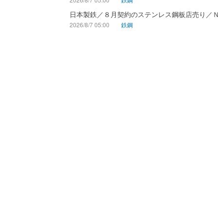
日本製鉄／８月契約のステンレス鋼板店売り／
2026/8/7 05:00
鉄鋼