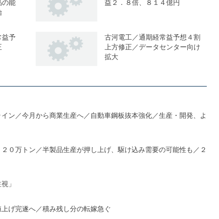
品の能
益２．８倍、８１４億円
始
常益予
古河電工／通期経常益予想４割
正
上方修正／データセンター向け
拡大
ライン／今月から商業生産へ／自動車鋼板抜本強化／生産・開発、よ
１２０万トン／半製品生産が押し上げ、駆け込み需要の可能性も／２
注視」
値上げ完遂へ／積み残し分の転嫁急ぐ