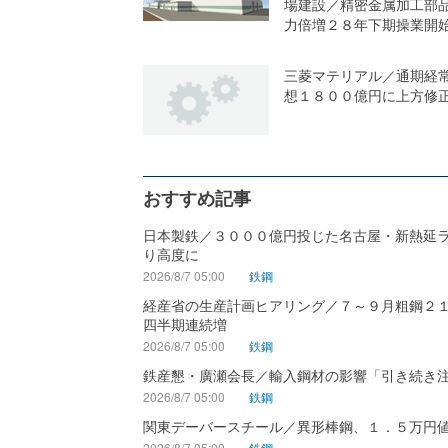
場建設／精密金属加工部
力倍増２８年下期操業開
三菱マテリアル／通期経
想１８００億円に上方修
おすすめ記事
日本製鉄／３０００億円投じた名古屋・新熱延
り高度に
2026/8/7 05:00
鉄鋼
経産省の生産計画ヒアリング／７～９月粗鋼２
四半期連続増
2026/8/7 05:00
鉄鋼
鉄産懇・廣瀬会長／輸入鋼材の影響「引き続き
2026/8/7 05:00
鉄鋼
関東デーバースチール／異形棒鋼、１．５万円
2026/8/7 05:00
鉄鋼