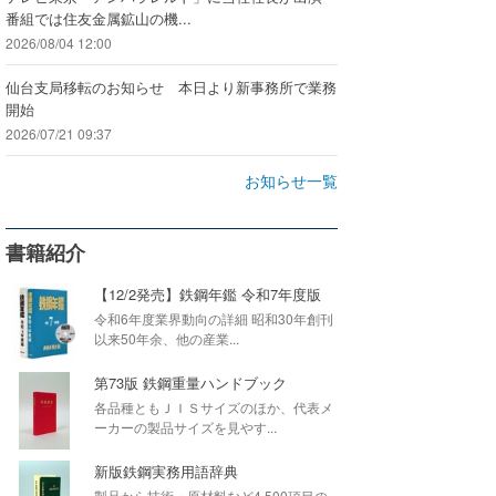
番組では住友金属鉱山の機...
2026/08/04 12:00
仙台支局移転のお知らせ 本日より新事務所で業務
開始
2026/07/21 09:37
お知らせ一覧
書籍紹介
【12/2発売】鉄鋼年鑑 令和7年度版
令和6年度業界動向の詳細 昭和30年創刊
以来50年余、他の産業...
第73版 鉄鋼重量ハンドブック
各品種ともＪＩＳサイズのほか、代表メ
ーカーの製品サイズを見やす...
新版鉄鋼実務用語辞典
製品から技術・原材料など4,500項目の