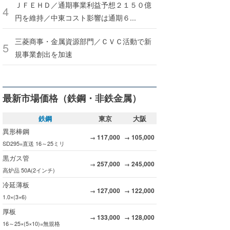
ＪＦＥＨＤ／通期事業利益予想２１５０億
円を維持／中東コスト影響は通期６...
三菱商事・金属資源部門／ＣＶＣ活動で新
規事業創出を加速
最新市場価格（鉄鋼・非鉄金属）
鉄鋼
東京
大阪
異形棒鋼
117,000
105,000
→
→
SD295=直送 16～25ミリ
黒ガス管
257,000
245,000
→
→
高炉品 50A(2インチ)
冷延薄板
127,000
122,000
→
→
1.0×(3×6)
厚板
133,000
128,000
→
→
16～25×(5×10)=無規格