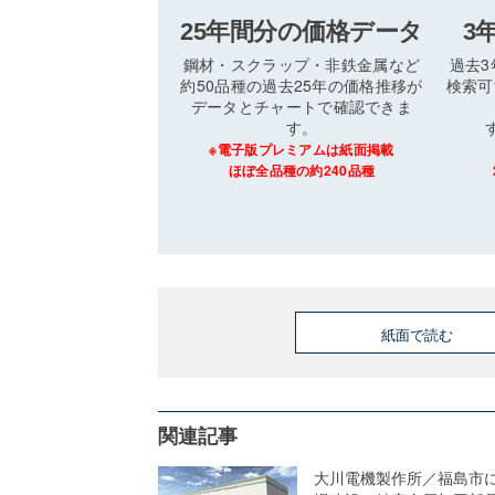
25年間分の価格データ
3
鋼材・スクラップ・非鉄金属など
過去
約50品種の過去25年の価格推移が
検索可
データとチャートで確認できま
す。
※電子版プレミアムは紙面掲載
ほぼ全品種の約240品種
紙面で読む
関連記事
大川電機製作所／福島市