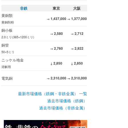
非鉄
東京
大阪
黄銅類
1,437,000
1,377,000
→
→
黄銅削粉
銅小板
2,580
2,712
→
→
2.0ミリ(365×1200ミリ)
銅管
2,760
2,922
→
→
50×5ミリ
ニッケル地金
2,850
2,850
↓
↓
溶解用
電気銅
2,310,000
2,310,000
→
→
最新市場価格（鉄鋼・非鉄金属） 一覧
過去市場価格（鉄鋼）
過去市場価格（非鉄金属）