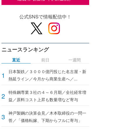
公式SNSで情報配信中！
ニュースランキング
直近
前日
一週間
日本製鉄／３０００億円投じた名古屋・新
熱延ライン／今月から商業生産へ／...
特殊鋼専業３社の４～６月期／全社経常増
益／原料コスト上昇も数量増など寄与
神戸製鋼の決算会見／木本取締役の一問一
答／「価格転嫁、下期からフルに寄与」