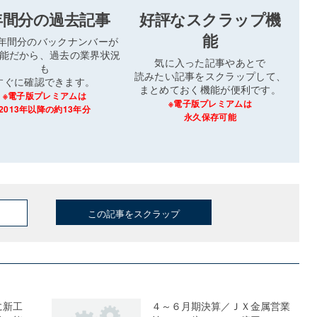
年間分の過去記事
好評なスクラップ機
能
3年間分のバックナンバーが
能だから、過去の業界状況
気に入った記事やあとで
も
読みたい記事をスクラップして、
すぐに確認できます。
まとめておく機能が便利です。
※電子版プレミアムは
※電子版プレミアムは
2013年以降の約13年分
永久保存可能
この記事をスクラップ
に新工
４～６月期決算／ＪＸ金属営業