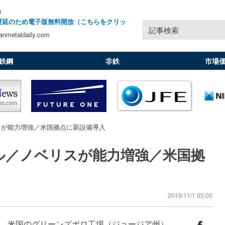
)
遅延のため電子版無料開放（こちらをクリッ
記事検索
nmetaldaily.com
鉄鋼
非鉄
市場
スが能力増強／米国拠点に新設備導入
ル／ノベリスが能力増強／米国拠
2019/11/1 05:00
、米国のグリーンズボロ工場（ジョージア州）