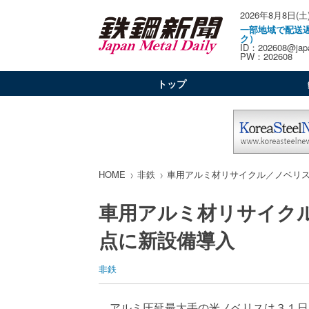
2026年8月8日(土
一部地域で配送
ク）
ID：202608@japa
PW：202608
トップ
HOME
非鉄
車用アルミ材リサイクル／ノベリ
車用アルミ材リサイク
点に新設備導入
非鉄
アルミ圧延最大手の米ノベリスは３１日