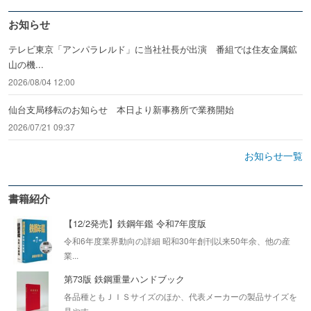
お知らせ
テレビ東京「アンパラレルド」に当社社長が出演 番組では住友金属鉱
山の機...
2026/08/04 12:00
仙台支局移転のお知らせ 本日より新事務所で業務開始
2026/07/21 09:37
お知らせ一覧
書籍紹介
【12/2発売】鉄鋼年鑑 令和7年度版
令和6年度業界動向の詳細 昭和30年創刊以来50年余、他の産
業...
第73版 鉄鋼重量ハンドブック
各品種ともＪＩＳサイズのほか、代表メーカーの製品サイズを
見やす...