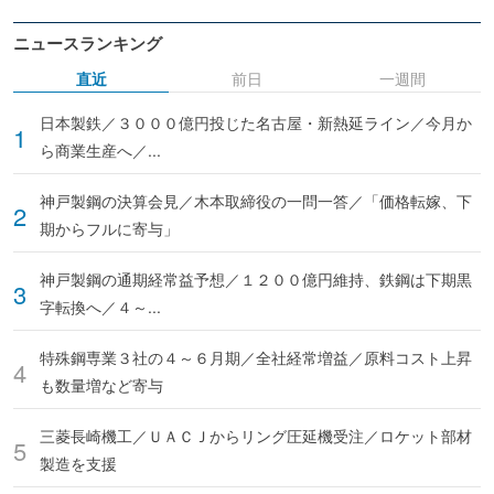
ニュースランキング
直近
前日
一週間
日本製鉄／３０００億円投じた名古屋・新熱延ライン／今月か
ら商業生産へ／...
神戸製鋼の決算会見／木本取締役の一問一答／「価格転嫁、下
期からフルに寄与」
神戸製鋼の通期経常益予想／１２００億円維持、鉄鋼は下期黒
字転換へ／４～...
特殊鋼専業３社の４～６月期／全社経常増益／原料コスト上昇
も数量増など寄与
三菱長崎機工／ＵＡＣＪからリング圧延機受注／ロケット部材
製造を支援