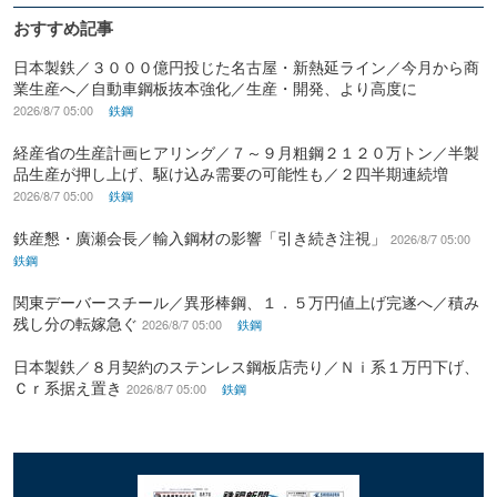
おすすめ記事
日本製鉄／３０００億円投じた名古屋・新熱延ライン／今月から商
業生産へ／自動車鋼板抜本強化／生産・開発、より高度に
2026/8/7 05:00
鉄鋼
経産省の生産計画ヒアリング／７～９月粗鋼２１２０万トン／半製
品生産が押し上げ、駆け込み需要の可能性も／２四半期連続増
2026/8/7 05:00
鉄鋼
鉄産懇・廣瀬会長／輸入鋼材の影響「引き続き注視」
2026/8/7 05:00
鉄鋼
関東デーバースチール／異形棒鋼、１．５万円値上げ完遂へ／積み
残し分の転嫁急ぐ
2026/8/7 05:00
鉄鋼
日本製鉄／８月契約のステンレス鋼板店売り／Ｎｉ系１万円下げ、
Ｃｒ系据え置き
2026/8/7 05:00
鉄鋼