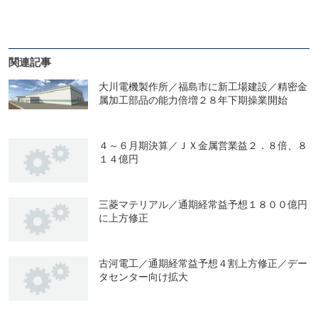
関連記事
大川電機製作所／福島市に新工場建設／精密金
属加工部品の能力倍増２８年下期操業開始
４～６月期決算／ＪＸ金属営業益２．８倍、８
１４億円
三菱マテリアル／通期経常益予想１８００億円
に上方修正
古河電工／通期経常益予想４割上方修正／デー
タセンター向け拡大