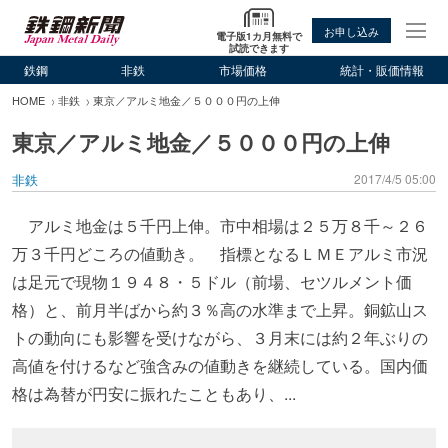
お申し込み
電子版1カ月無料で
試読できます
鉄鋼
非鉄
市場価格
統計・販価情報
HOME
非鉄
東京／アルミ地金／５０００円の上伸
東京／アルミ地金／５０００円の上伸
非鉄
2017/4/5 05:00
アルミ地金は５千円上伸。市中相場は２５万８千～２６
万３千円どころの値動き。 指標となるＬＭＥアルミ市況
は足元で現物１９４８・５ドル（前場、セツルメント価
格）と、前月半ばから約３％高の水準まで上昇。銅鉱山ス
トの動向にも影響を受けながら、３月末には約２年ぶりの
高値を付けるなど強含みの値動きを継続している。国内価
格は為替が円安に振れたこともあり、...