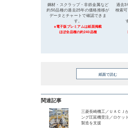
鋼材・スクラップ・非鉄金属など
過去
約50品種の過去25年の価格推移が
検索可
データとチャートで確認できま
す。
※電子版プレミアムは紙面掲載
ほぼ全品種の約240品種
紙面で読む
関連記事
三菱長崎機工／ＵＡＣＪ
ング圧延機受注／ロケッ
製造を支援