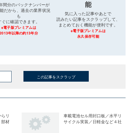
能
3年間分のバックナンバーが
能だから、過去の業界状況
気に入った記事やあとで
も
読みたい記事をスクラップして、
すぐに確認できます。
まとめておく機能が便利です。
※電子版プレミアムは
※電子版プレミアムは
2013年以降の約13年分
永久保存可能
この記事をスクラップ
からリ
車載電池セル用封口板／水平リ
ト部材
サイクル実装／日軽金など４社