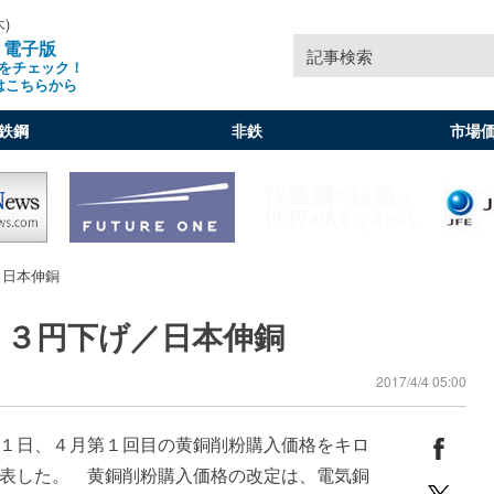
木)
」電子版
記事検索
をチェック！
はこちらから
鉄鋼
非鉄
市場
／日本伸銅
ロ３円下げ／日本伸銅
2017/4/4 05:00
１日、４月第１回目の黄銅削粉購入価格をキロ
表した。 黄銅削粉購入価格の改定は、電気銅