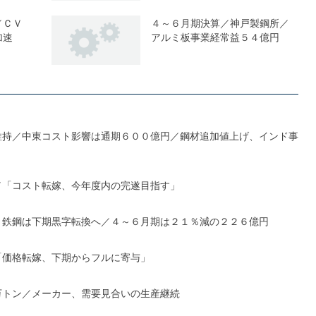
／ＣＶ
４～６月期決算／神戸製鋼所／
加速
アルミ板事業経常益５４億円
維持／中東コスト影響は通期６００億円／鋼材追加値上げ、インド事
／「コスト転嫁、今年度内の完遂目指す」
、鉄鋼は下期黒字転換へ／４～６月期は２１％減の２２６億円
「価格転嫁、下期からフルに寄与」
万トン／メーカー、需要見合いの生産継続