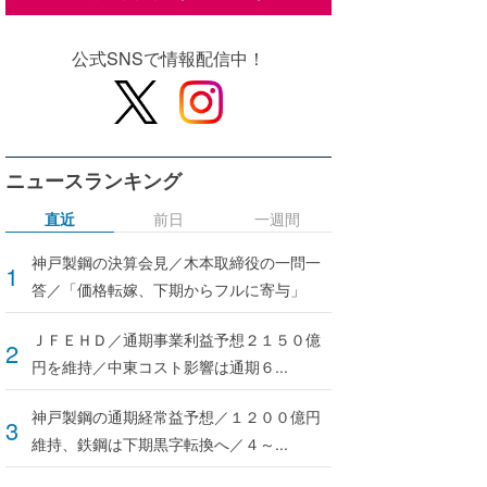
公式SNSで情報配信中！
ニュースランキング
直近
前日
一週間
神戸製鋼の決算会見／木本取締役の一問一
答／「価格転嫁、下期からフルに寄与」
ＪＦＥＨＤ／通期事業利益予想２１５０億
円を維持／中東コスト影響は通期６...
神戸製鋼の通期経常益予想／１２００億円
維持、鉄鋼は下期黒字転換へ／４～...