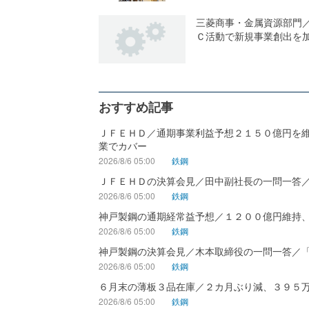
三菱商事・金属資源部門
Ｃ活動で新規事業創出を
おすすめ記事
ＪＦＥＨＤ／通期事業利益予想２１５０億円を
業でカバー
2026/8/6 05:00
鉄鋼
ＪＦＥＨＤの決算会見／田中副社長の一問一答
2026/8/6 05:00
鉄鋼
神戸製鋼の通期経常益予想／１２００億円維持
2026/8/6 05:00
鉄鋼
神戸製鋼の決算会見／木本取締役の一問一答／
2026/8/6 05:00
鉄鋼
６月末の薄板３品在庫／２カ月ぶり減、３９５
2026/8/6 05:00
鉄鋼