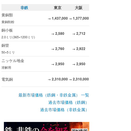
非鉄
東京
大阪
黄銅類
1,437,000
1,377,000
→
→
黄銅削粉
銅小板
2,580
2,712
→
→
2.0ミリ(365×1200ミリ)
銅管
2,760
2,922
→
→
50×5ミリ
ニッケル地金
2,950
2,950
→
→
溶解用
電気銅
2,310,000
2,310,000
→
→
最新市場価格（鉄鋼・非鉄金属） 一覧
過去市場価格（鉄鋼）
過去市場価格（非鉄金属）