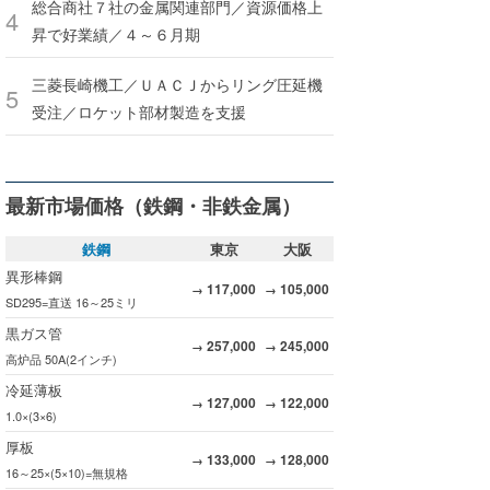
総合商社７社の金属関連部門／資源価格上
昇で好業績／４～６月期
三菱長崎機工／ＵＡＣＪからリング圧延機
受注／ロケット部材製造を支援
最新市場価格（鉄鋼・非鉄金属）
鉄鋼
東京
大阪
異形棒鋼
117,000
105,000
→
→
SD295=直送 16～25ミリ
黒ガス管
257,000
245,000
→
→
高炉品 50A(2インチ)
冷延薄板
127,000
122,000
→
→
1.0×(3×6)
厚板
133,000
128,000
→
→
16～25×(5×10)=無規格