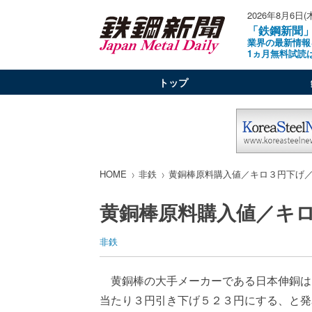
2026年8月6日(
「鉄鋼新聞
業界の最新情報
1ヵ月無料試読
トップ
HOME
非鉄
黄銅棒原料購入値／キロ３円下げ
黄銅棒原料購入値／キ
非鉄
黄銅棒の大手メーカーである日本伸銅は
当たり３円引き下げ５２３円にする、と発