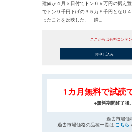
建値が４月３日付でトン６９万円の据え置
でトン９千円下げの３５万５千円となり４
ったことを反映した。 購...
ここからは有料コンテ
お申し込み
1カ月無料で試読
※無料期間終了後
過去市場価
過去市場価格の品種一覧は
こちら