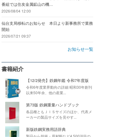
番組では住友金属鉱山の機...
2026/08/04 12:00
仙台支局移転のお知らせ 本日より新事務所で業務
開始
2026/07/21 09:37
お知らせ一覧
書籍紹介
【12/2発売】鉄鋼年鑑 令和7年度版
令和6年度業界動向の詳細 昭和30年創刊
以来50年余、他の産業...
第73版 鉄鋼重量ハンドブック
各品種ともＪＩＳサイズのほか、代表メ
ーカーの製品サイズを見やす...
新版鉄鋼実務用語辞典
製品から技術・原材料など4,500項目の