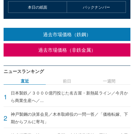
本日の紙面
バックナンバー
過去市場価格（鉄鋼）
過去市場価格（非鉄金属）
ニュースランキング
直近
前日
一週間
日本製鉄／３０００億円投じた名古屋・新熱延ライン／今月か
ら商業生産へ／...
神戸製鋼の決算会見／木本取締役の一問一答／「価格転嫁、下
期からフルに寄与」