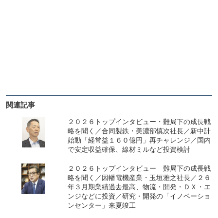
関連記事
２０２６トップインタビュー・難局下の成長戦
略を聞く／合同製鉄・美濃部慎次社長／新中計
始動「経常益１６０億円」再チャレンジ／国内
で安定収益確保、線材ミルなど投資検討
２０２６トップインタビュー 難局下の成長戦
略を聞く／因幡電機産業・玉垣雅之社長／２６
年３月期業績過去最高、物流・開発・ＤＸ・エ
ンジなどに投資／研究・開発の「イノベーショ
ンセンター」来夏竣工