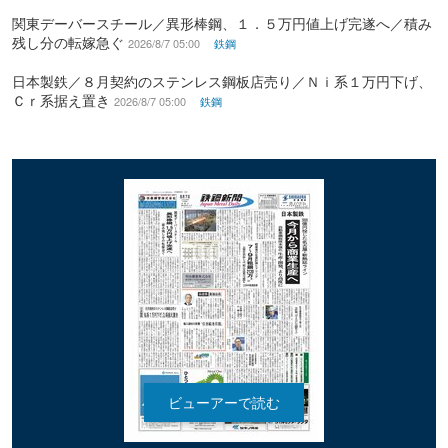
関東デーバースチール／異形棒鋼、１．５万円値上げ完遂へ／積み
残し分の転嫁急ぐ
2026/8/7 05:00
鉄鋼
日本製鉄／８月契約のステンレス鋼板店売り／Ｎｉ系１万円下げ、
Ｃｒ系据え置き
2026/8/7 05:00
鉄鋼