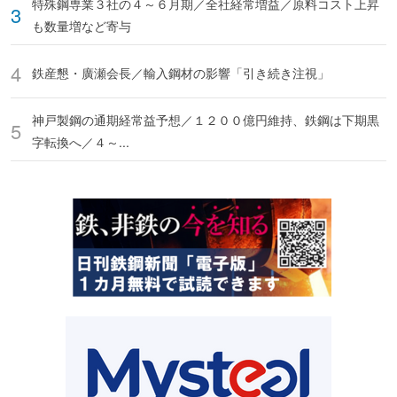
特殊鋼専業３社の４～６月期／全社経常増益／原料コスト上昇
も数量増など寄与
鉄産懇・廣瀬会長／輸入鋼材の影響「引き続き注視」
神戸製鋼の通期経常益予想／１２００億円維持、鉄鋼は下期黒
字転換へ／４～...