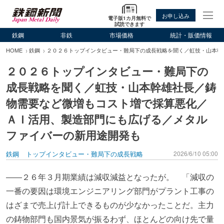
お申し込み
電子版1カ月無料で
試読できます
鉄鋼
非鉄
市場価格
統計・販価情報
HOME
鉄鋼
２０２６トップインタビュー・難局下の成長戦略を聞く／虹技・山本幹
２０２６トップインタビュー・難局下の
成長戦略を聞く／虹技・山本幹雄社長／鋳
物需要など微増もコスト増で採算悪化／
ＡＩ活用、製造部門にも広げる／メタル
ファイバーの新用途開発も
鉄鋼
トップインタビュー・難局下の成長戦略
2026/6/10 05:00
――２６年３月期業績は減収減益となったが。 「減収の
一番の要因は環境エンジニアリング部門がプラント工事の
はざまで売上げ計上できるものが少なかったことだ。主力
の鋳物部門も国内景気が振るわず、ほとんどの向け先で量