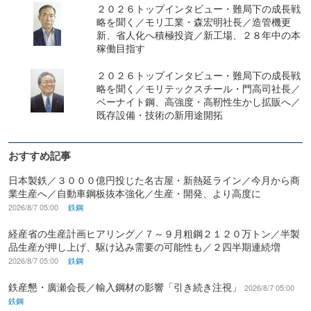
２０２６トップインタビュー・難局下の成長戦
略を聞く／モリ工業・森宏明社長／造管機更
新、省人化へ積極投資／新工場、２８年中の本
稼働目指す
２０２６トップインタビュー・難局下の成長戦
略を聞く／モリテックスチール・門高司社長／
ベーナイト鋼、高強度・高靭性生かし拡販へ／
既存設備・技術の新用途開拓
おすすめ記事
日本製鉄／３０００億円投じた名古屋・新熱延ライン／今月から商
業生産へ／自動車鋼板抜本強化／生産・開発、より高度に
2026/8/7 05:00
鉄鋼
経産省の生産計画ヒアリング／７～９月粗鋼２１２０万トン／半製
品生産が押し上げ、駆け込み需要の可能性も／２四半期連続増
2026/8/7 05:00
鉄鋼
鉄産懇・廣瀬会長／輸入鋼材の影響「引き続き注視」
2026/8/7 05:00
鉄鋼