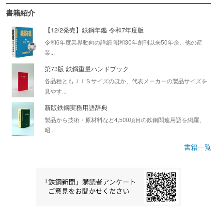
書籍紹介
【12/2発売】鉄鋼年鑑 令和7年度版
令和6年度業界動向の詳細 昭和30年創刊以来50年余、他の産
業...
第73版 鉄鋼重量ハンドブック
各品種ともＪＩＳサイズのほか、代表メーカーの製品サイズを
見やす...
新版鉄鋼実務用語辞典
製品から技術・原材料など4,500項目の鉄鋼関連用語を網羅、
昭...
書籍一覧