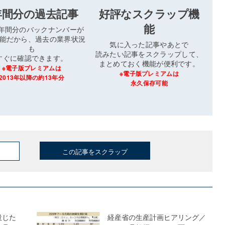
年間分の過去記事
好評なスクラップ機
能
3年間分のバックナンバーが
能だから、過去の業界状況
気に入った記事やあとで
も
読みたい記事をスクラップして、
すぐに確認できます。
まとめておく機能が便利です。
※電子版プレミアムは
※電子版プレミアムは
2013年以降の約13年分
永久保存可能
この記事をスクラップ
投じた
経産省の生産計画ヒアリング／