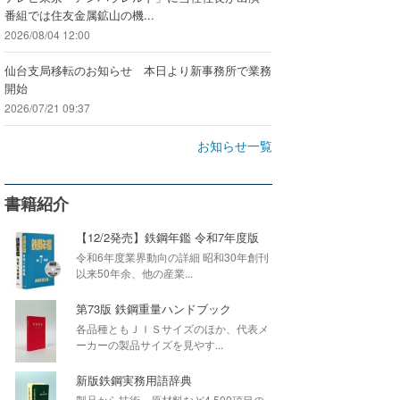
番組では住友金属鉱山の機...
2026/08/04 12:00
仙台支局移転のお知らせ 本日より新事務所で業務
開始
2026/07/21 09:37
お知らせ一覧
書籍紹介
【12/2発売】鉄鋼年鑑 令和7年度版
令和6年度業界動向の詳細 昭和30年創刊
以来50年余、他の産業...
第73版 鉄鋼重量ハンドブック
各品種ともＪＩＳサイズのほか、代表メ
ーカーの製品サイズを見やす...
新版鉄鋼実務用語辞典
製品から技術・原材料など4,500項目の