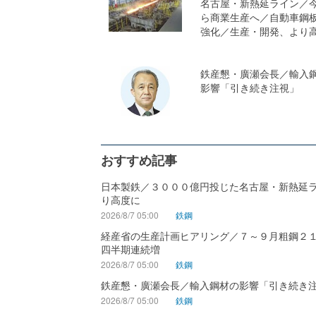
名古屋・新熱延ライン／
ら商業生産へ／自動車鋼
強化／生産・開発、より
鉄産懇・廣瀬会長／輸入
影響「引き続き注視」
おすすめ記事
日本製鉄／３０００億円投じた名古屋・新熱延
り高度に
2026/8/7 05:00
鉄鋼
経産省の生産計画ヒアリング／７～９月粗鋼２
四半期連続増
2026/8/7 05:00
鉄鋼
鉄産懇・廣瀬会長／輸入鋼材の影響「引き続き
2026/8/7 05:00
鉄鋼