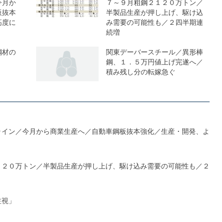
今月か
７～９月粗鋼２１２０万トン／
板抜本
半製品生産が押し上げ、駆け込
高度に
み需要の可能性も／２四半期連
続増
鋼材の
関東デーバースチール／異形棒
鋼、１．５万円値上げ完遂へ／
積み残し分の転嫁急ぐ
ライン／今月から商業生産へ／自動車鋼板抜本強化／生産・開発、よ
１２０万トン／半製品生産が押し上げ、駆け込み需要の可能性も／２
注視」