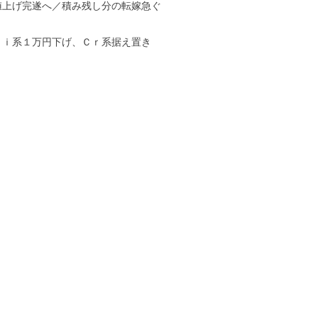
値上げ完遂へ／積み残し分の転嫁急ぐ
Ｎｉ系１万円下げ、Ｃｒ系据え置き