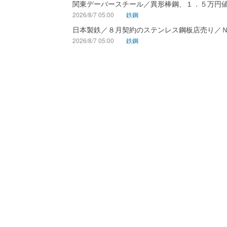
関東デーバースチール／異形棒鋼、１．５万円
2026/8/7 05:00
鉄鋼
日本製鉄／８月契約のステンレス鋼板店売り／
2026/8/7 05:00
鉄鋼