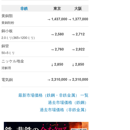
非鉄
東京
大阪
黄銅類
1,437,000
1,377,000
→
→
黄銅削粉
銅小板
2,580
2,712
→
→
2.0ミリ(365×1200ミリ)
銅管
2,760
2,922
→
→
50×5ミリ
ニッケル地金
2,850
2,850
↓
↓
溶解用
電気銅
2,310,000
2,310,000
→
→
最新市場価格（鉄鋼・非鉄金属） 一覧
過去市場価格（鉄鋼）
過去市場価格（非鉄金属）