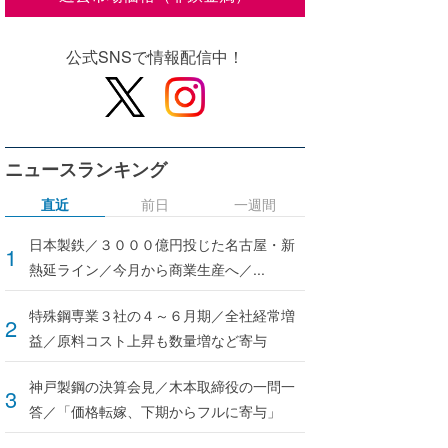
公式SNSで情報配信中！
ニュースランキング
直近
前日
一週間
日本製鉄／３０００億円投じた名古屋・新
熱延ライン／今月から商業生産へ／...
特殊鋼専業３社の４～６月期／全社経常増
益／原料コスト上昇も数量増など寄与
神戸製鋼の決算会見／木本取締役の一問一
答／「価格転嫁、下期からフルに寄与」