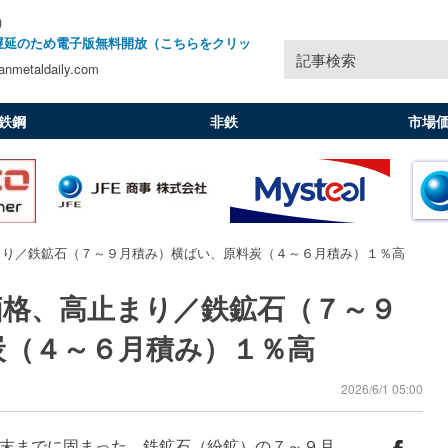
)
遅延のため電子版無料開放（こちらをクリッ
記事検索
nmetaldaily.com
鉄鋼
非鉄
市場
まり／鉄鉱石（７～９月積み）横ばい、原料炭（４～６月積み）１％高
価格、高止まり／鉄鉱石（７～９
炭（４～６月積み）１％高
2026/6/1 05:00
末までに固まった。鉄鉱石（紛鉱）の７～９月