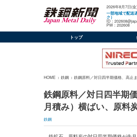
2026年8月7日(金
一部地域で配送
ク）
ID：202608@japa
PW：202608
トップ
HOME
鉄鋼
鉄鋼原料／対日四半期価格、高止
鉄鋼原料／対日四半期
月積み）横ばい、原料
鉄鋼
鉄鉱石、原料炭の対日四半期価格が先月