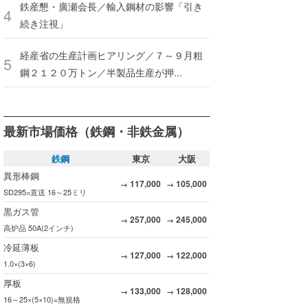
鉄産懇・廣瀬会長／輸入鋼材の影響「引き
続き注視」
経産省の生産計画ヒアリング／７～９月粗
鋼２１２０万トン／半製品生産が押...
最新市場価格（鉄鋼・非鉄金属）
鉄鋼
東京
大阪
異形棒鋼
117,000
105,000
→
→
SD295=直送 16～25ミリ
黒ガス管
257,000
245,000
→
→
高炉品 50A(2インチ)
冷延薄板
127,000
122,000
→
→
1.0×(3×6)
厚板
133,000
128,000
→
→
16～25×(5×10)=無規格