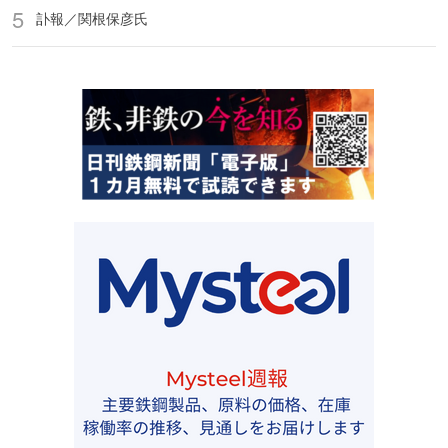
訃報／関根保彦氏