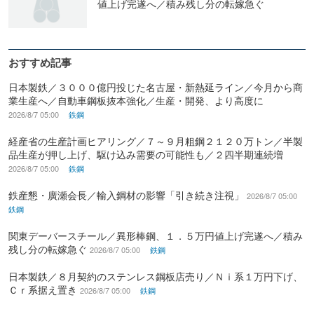
値上げ完遂へ／積み残し分の転嫁急ぐ
おすすめ記事
日本製鉄／３０００億円投じた名古屋・新熱延ライン／今月から商
業生産へ／自動車鋼板抜本強化／生産・開発、より高度に
2026/8/7 05:00
鉄鋼
経産省の生産計画ヒアリング／７～９月粗鋼２１２０万トン／半製
品生産が押し上げ、駆け込み需要の可能性も／２四半期連続増
2026/8/7 05:00
鉄鋼
鉄産懇・廣瀬会長／輸入鋼材の影響「引き続き注視」
2026/8/7 05:00
鉄鋼
関東デーバースチール／異形棒鋼、１．５万円値上げ完遂へ／積み
残し分の転嫁急ぐ
2026/8/7 05:00
鉄鋼
日本製鉄／８月契約のステンレス鋼板店売り／Ｎｉ系１万円下げ、
Ｃｒ系据え置き
2026/8/7 05:00
鉄鋼