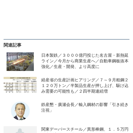
関連記事
日本製鉄／３０００億円投じた名古屋・新熱延
ライン／今月から商業生産へ／自動車鋼板抜本
強化／生産・開発、より高度に
経産省の生産計画ヒアリング／７～９月粗鋼２
１２０万トン／半製品生産が押し上げ、駆け込
み需要の可能性も／２四半期連続増
鉄産懇・廣瀬会長／輸入鋼材の影響「引き続き
注視」
関東デーバースチール／異形棒鋼、１．５万円