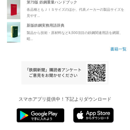
第73版 鉄鋼重量ハンドブック
各品種ともＪＩＳサイズのほか、代表メーカーの製品サイズを
見やす...
新版鉄鋼実務用語辞典
製品から技術・原材料など4,500項目の鉄鋼関連用語を網羅、
昭...
書籍一覧
スマホアプリ提供中！下記よりダウンロード