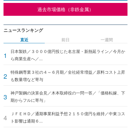
過去市場価格（非鉄金属）
ニュースランキング
直近
前日
一週間
日本製鉄／３０００億円投じた名古屋・新熱延ライン／今月か
ら商業生産へ／...
特殊鋼専業３社の４～６月期／全社経常増益／原料コスト上昇
も数量増など寄与
神戸製鋼の決算会見／木本取締役の一問一答／「価格転嫁、下
期からフルに寄与」
ＪＦＥＨＤ／通期事業利益予想２１５０億円を維持／中東コス
ト影響は通期６...