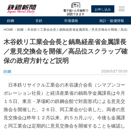
お申し込み
電子版1カ月無料で
試読できます
鉄鋼
非鉄
市場価格
統計・販価情報
HOME
鉄鋼
木谷鉄リ工業会会長と鍋島経産省金属課長／意見交換会を開催／高品位
木谷鉄リ工業会会長と鍋島経産省金属課長
／意見交換会を開催／高品位スクラップ確
保の政府方針など説明
鉄鋼
2026/5/27 05:00
日本鉄リサイクル工業会の木谷謙介会長（シマブンコー
ポレーション社長）と経済産業省の鍋島学金属課長は今月
１５日、東京・茅場町の鉄鋼会館で対面形式による意見交
換会を開催した。２６日、同工業会が公表した。両者の意
見交換会は昨年１２月以来、約５カ月ぶり。今後も金属課
と同工業会は定期的に意見交換会を開催することを確認し